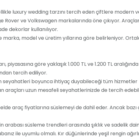
ellikle luxury wedding tarzını tercih eden çiftlere modern 
 Rover ve Volkswagen markalarında öne çıkıyor. Araçlar
 dekorlar kullanılıyor.
de marka, model ve üretim yıllarına göre belirleniyor. Ort
arı, piyasasına göre yaklaşık 1.000 TL ve 1.200 TL aralığında
dan tercih ediliyor.
in seyahatleri boyunca ihtiyaç duyabileceği tüm hizmetler 
n araçları uzun mesafeli seyahatlerinizde de tercih edebili
nelde araç fiyatlarına süslemeyi de dahil eder. Ancak bazı 
lin arabası süsleme trendleri arasında şıklık ve sadelik 
anız ile uyumlu olmalı. Kır düğünlerinde yeşil rengin ağır