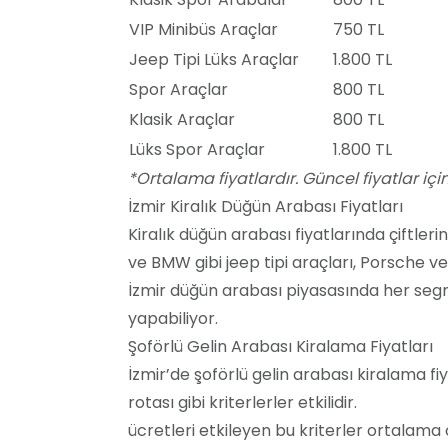
VIP Minibüs Araçlar
750 TL
Jeep Tipi Lüks Araçlar
1.800 TL
Spor Araçlar
800 TL
Klasik Araçlar
800 TL
Lüks Spor Araçlar
1.800 TL
*Ortalama fiyatlardır. Güncel fiyatlar için t
İzmir Kiralık Düğün Arabası Fiyatları
Kiralık düğün arabası fiyatlarında çiftleri
ve BMW gibi jeep tipi araçları, Porsche ve 
İzmir düğün arabası piyasasında her segmen
yapabiliyor.
Şoförlü Gelin Arabası Kiralama Fiyatları
İzmir’de şoförlü gelin arabası kiralama f
rotası gibi kriterlerler etkilidir.
ücretleri etkileyen bu kriterler ortalama