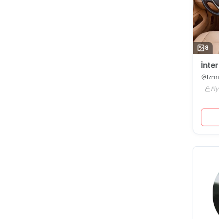
8
İnte
İzmi
Fiy