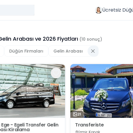
Ücretsiz Düğ
Gelin Arabası
ve
2026
Fiyatları
(
10
sonuç)
Düğün Firmaları
Gelin Arabası
21
 Ege - Egeli Transfer Gelin
Transferiste
ası Kiralama
İzmir, Konak