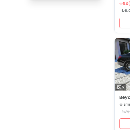
5.0
(
₺8.
5
Beya
İzmi
Fiy