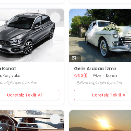
5
 Kanat
Gelin Arabası İzmir
r, Karşıyaka
5.0
(
1
)
İzmir, Konak
at bilgisi için üye olun
Fiyat bilgisi için üye olun
Ücretsiz Teklif Al
Ücretsiz Teklif Al