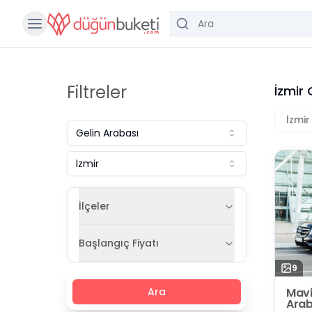
Filtreler
İzmir 
İzmir
Gelin Arabası
İzmir
İlçeler
Başlangıç Fiyatı
9
Mavi
Ara
Arab