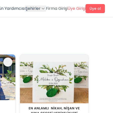
ün Yardımcısı
Şehirler
Firma Girişi
Üye Girişi
Üye ol