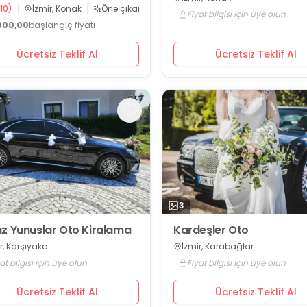
10
)
İzmir, Konak
Öne çıkan
Fiyat bilgisi için üye olun
000,00
başlangıç fiyatı
Ücretsiz Teklif Al
Ücretsiz Teklif Al
3
z Yunuslar Oto Kiralama
Kardeşler Oto
r, Karşıyaka
İzmir, Karabağlar
at bilgisi için üye olun
Fiyat bilgisi için üye olun
Ücretsiz Teklif Al
Ücretsiz Teklif Al