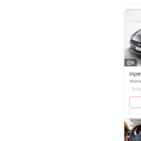
6
Uçan
İzmi
Fiy