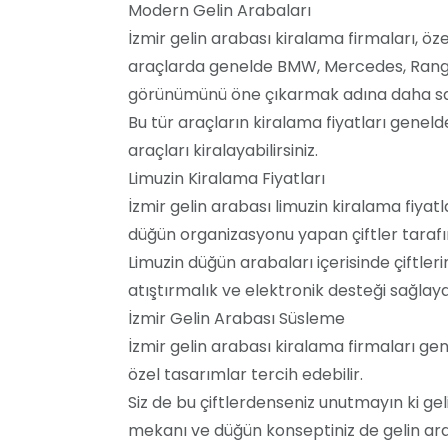
Modern Gelin Arabaları
İzmir gelin arabası kiralama firmaları, öz
araçlarda genelde BMW, Mercedes, Range
görünümünü öne çıkarmak adına daha sade
Bu tür araçların kiralama fiyatları genel
araçları kiralayabilirsiniz.
Limuzin Kiralama Fiyatları
İzmir gelin arabası limuzin kiralama fiyatl
düğün organizasyonu yapan çiftler tarafın
Limuzin düğün arabaları içerisinde çiftler
atıştırmalık ve elektronik desteği sağlaya
İzmir Gelin Arabası Süsleme
İzmir gelin arabası kiralama firmaları ge
özel tasarımlar tercih edebilir.
Siz de bu çiftlerdenseniz unutmayın ki ge
mekanı ve düğün konseptiniz de gelin arab