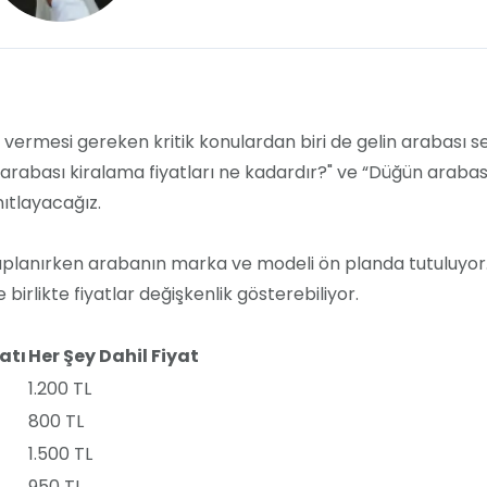
vermesi gereken kritik konulardan biri de gelin arabası se
n arabası kiralama fiyatları ne kadardır?" ve “Düğün araba
nıtlayacağız.
saplanırken arabanın marka ve modeli ön planda tutuluyor. ç
birlikte fiyatlar değişkenlik gösterebiliyor.
atı
Her Şey Dahil Fiyat
1.200 TL
800 TL
1.500 TL
950 TL