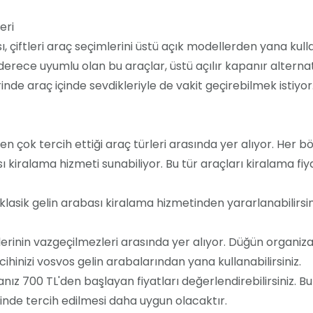
eri
ası, çiftleri araç seçimlerini üstü açık modellerden yana ku
erece uyumlu olan bu araçlar, üstü açılır kapanır alternatif
erinde araç içinde sevdikleriyle de vakit geçirebilmek istiyo
 en çok tercih ettiği araç türleri arasında yer alıyor. Her 
ası kiralama hizmeti sunabiliyor. Bu tür araçları kiralama f
klasik gelin arabası kiralama hizmetinden yararlanabilirsin
lerinin vazgeçilmezleri arasında yer alıyor. Düğün organiz
ihinizi vosvos gelin arabalarından yana kullanabilirsiniz.
nız 700 TL'den başlayan fiyatları değerlendirebilirsiniz. 
rinde tercih edilmesi daha uygun olacaktır.