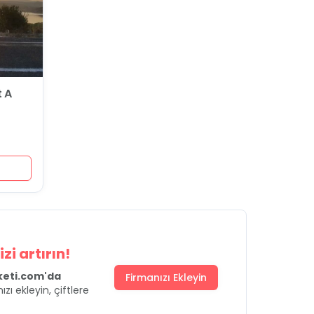
t A
zi artırın!
uketi.com'da
Firmanızı Ekleyin
ızı ekleyin, çiftlere