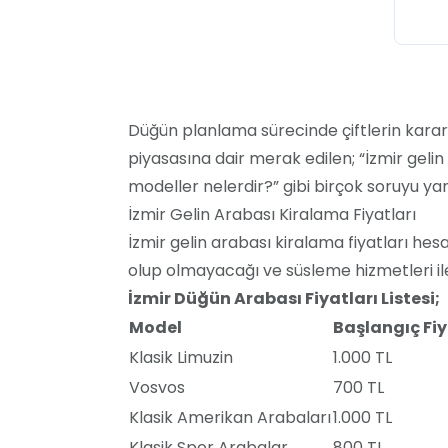
Düğün planlama sürecinde çiftlerin karar 
piyasasına dair merak edilen; “İzmir geli
modeller nelerdir?” gibi birçok soruyu ya
İzmir Gelin Arabası Kiralama Fiyatları
İzmir gelin arabası kiralama fiyatları he
olup olmayacağı ve süsleme hizmetleri ile 
İzmir Düğün Arabası Fiyatları Listesi;
Model
Başlangıç Fiy
Klasik Limuzin
1.000 TL
Vosvos
700 TL
Klasik Amerikan Arabaları
1.000 TL
Klasik Spor Arabalar
800 TL