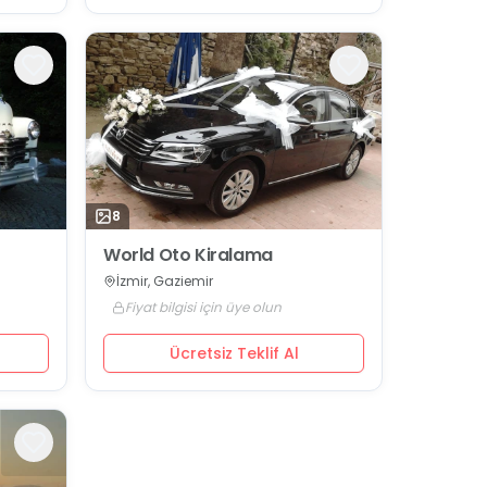
8
World Oto Kiralama
İzmir, Gaziemir
Fiyat bilgisi için üye olun
Ücretsiz Teklif Al