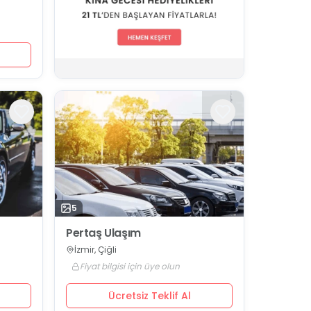
5
Pertaş Ulaşım
İzmir, Çiğli
Fiyat bilgisi için üye olun
Ücretsiz Teklif Al