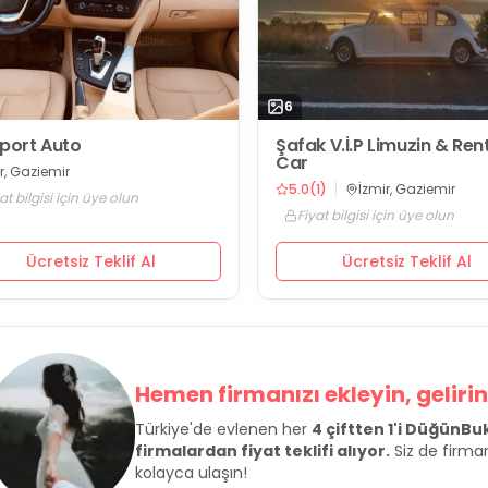
6
rport Auto
Şafak V.İ.P Limuzin & Ren
Car
r, Gaziemir
5.0
(
1
)
İzmir, Gaziemir
at bilgisi için üye olun
Fiyat bilgisi için üye olun
Ücretsiz Teklif Al
Ücretsiz Teklif Al
Hemen firmanızı ekleyin, gelirini
Türkiye'de evlenen her
4 çiftten 1'i DüğünB
firmalardan fiyat teklifi alıyor.
Siz de firman
kolayca ulaşın!