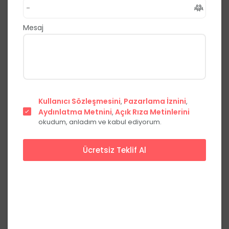
,
Karşıyaka
İzmir
0.0
(0 Yorum)
Mesaj
Fiyat Teklifi Al
Hemen Ara
Başlangıç Fiyatları
Kullanıcı Sözleşmesini
Pazarlama İznini
,
,
Aydınlatma Metnini
Açık Rıza Metinlerini
Fiyat
,
okudum, anladım ve kabul ediyorum.
Başlangıç Paketi
***,**
₺
Ücretsiz Teklif Al
Her Şey Dahil
***,**
₺
Fiyatları görmek için üye olun
Üye Ol