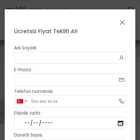
Ücretsiz Fiyat Teklifi Al!
Anasayfa
>
>
Uçan Kanat
1 / 7
Adı Soyadı
E-Posta
Telefon numarası
Etkinlik tarihi
Uçan Kanat
Davetli Sayısı