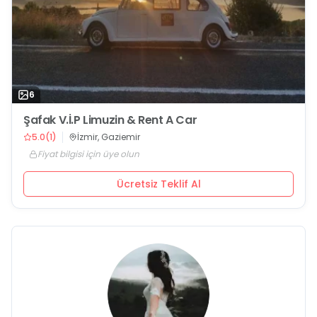
6
Şafak V.İ.P Limuzin & Rent A Car
5.0
(
1
)
İzmir, Gaziemir
Fiyat bilgisi için üye olun
Ücretsiz Teklif Al