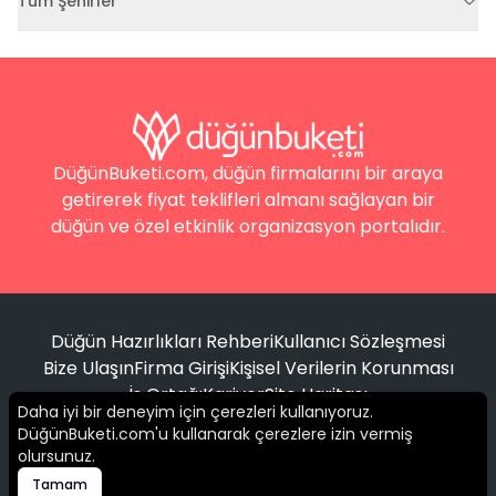
Tüm Şehirler
DüğünBuketi.com, düğün firmalarını bir araya
getirerek fiyat teklifleri almanı sağlayan bir
düğün ve özel etkinlik organizasyon portalıdır.
Düğün Hazırlıkları Rehberi
Kullanıcı Sözleşmesi
Bize Ulaşın
Firma Girişi
Kişisel Verilerin Korunması
İş Ortağı
Kariyer
Site Haritası
Daha iyi bir deneyim için çerezleri kullanıyoruz.
DüğünBuketi.com'u kullanarak çerezlere izin vermiş
Filtrele
olursunuz.
© 2016 -
2026
Tüm hakları saklıdır.
Tamam