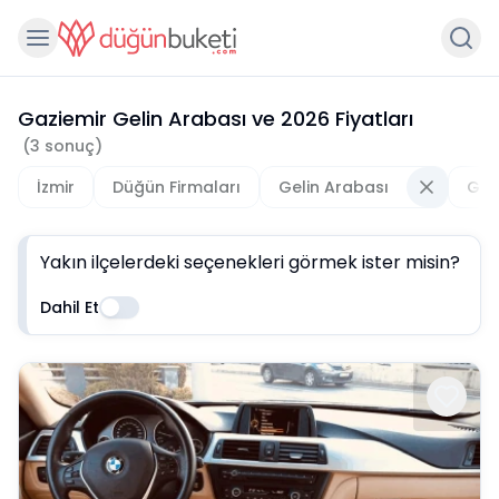
Gaziemir Gelin Arabası
ve
2026
Fiyatları
(
3
sonuç)
İzmir
Düğün Firmaları
Gelin Arabası
Gaz
Yakın ilçelerdeki seçenekleri görmek ister misin?
Dahil Et