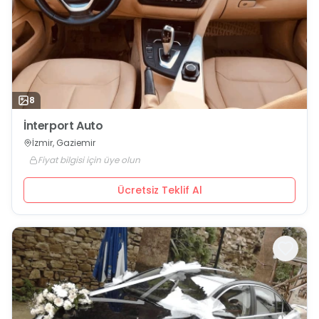
8
İnterport Auto
İzmir, Gaziemir
Fiyat bilgisi için üye olun
Ücretsiz Teklif Al