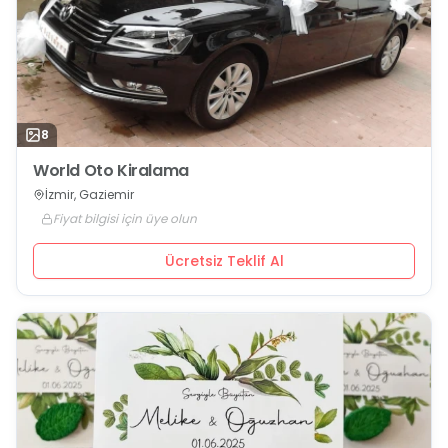
8
World Oto Kiralama
İzmir, Gaziemir
Fiyat bilgisi için üye olun
Ücretsiz Teklif Al