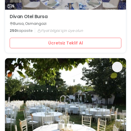
5
Divan Otel Bursa
Bursa, Osmangazi
250
kapasite
Fiyat bilgisi için üye olun
Ücretsiz Teklif Al