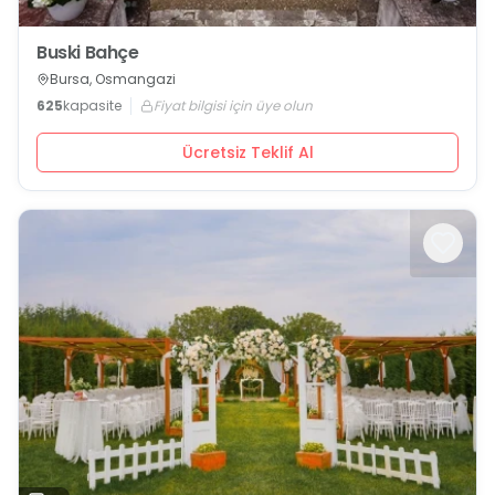
Buski Bahçe
Bursa, Osmangazi
625
kapasite
Fiyat bilgisi için üye olun
Ücretsiz Teklif Al