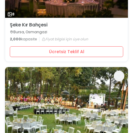
8
Şeke Kır Bahçesi
Bursa, Osmangazi
2,000
kapasite
Fiyat bilgisi için üye olun
Ücretsiz Teklif Al