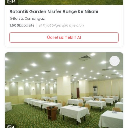
14
Botantik Garden Nilüfer Bahçe Kır Nikahı
Bursa, Osmangazi
1,500
kapasite
Fiyat bilgisi için üye olun
Ücretsiz Teklif Al
4