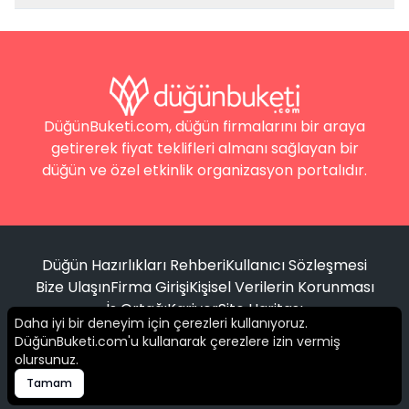
DüğünBuketi.com, düğün firmalarını bir araya
getirerek fiyat teklifleri almanı sağlayan bir
düğün ve özel etkinlik organizasyon portalıdır.
Düğün Hazırlıkları Rehberi
Kullanıcı Sözleşmesi
Bize Ulaşın
Firma Girişi
Kişisel Verilerin Korunması
İş Ortağı
Kariyer
Site Haritası
Daha iyi bir deneyim için çerezleri kullanıyoruz.
DüğünBuketi.com'u kullanarak çerezlere izin vermiş
Filtrele
olursunuz.
© 2016 -
2026
Tüm hakları saklıdır.
Tamam