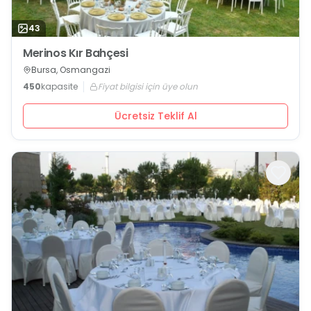
43
Merinos Kır Bahçesi
Bursa, Osmangazi
450
kapasite
Fiyat bilgisi için üye olun
Ücretsiz Teklif Al