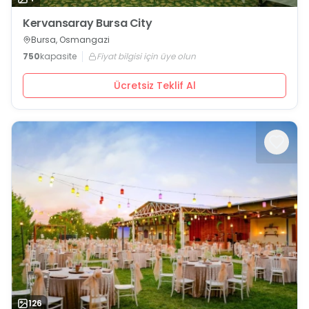
Kervansaray Bursa City
Bursa, Osmangazi
750
kapasite
Fiyat bilgisi için üye olun
Ücretsiz Teklif Al
126