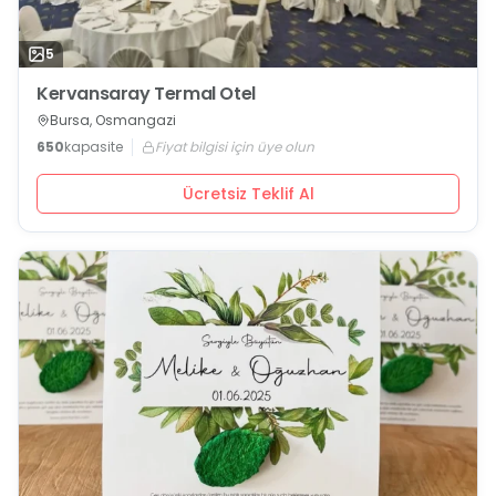
5
Kervansaray Termal Otel
Bursa, Osmangazi
650
kapasite
Fiyat bilgisi için üye olun
Ücretsiz Teklif Al