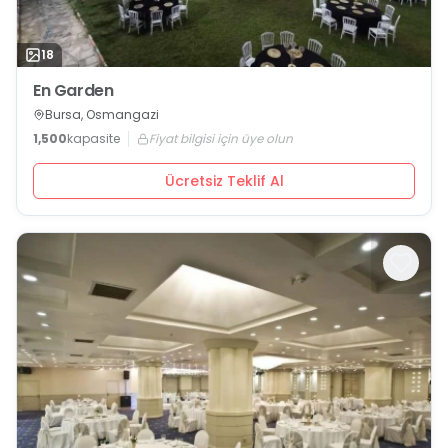
18
En Garden
Bursa, Osmangazi
1,500
kapasite
Fiyat bilgisi için üye olun
Ücretsiz Teklif Al