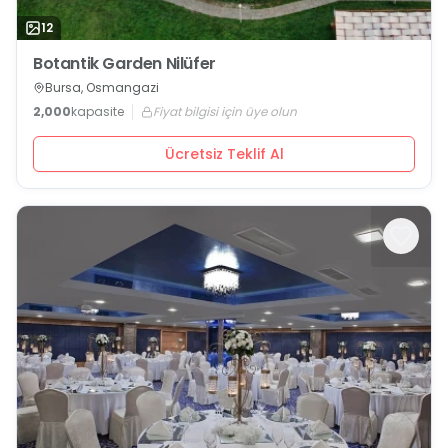
12
Botantik Garden Nilüfer
Bursa, Osmangazi
2,000
kapasite
Fiyat bilgisi için üye olun
Ücretsiz Teklif Al