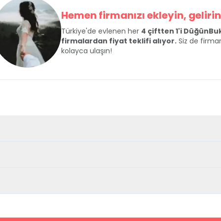
Hemen firmanızı ekleyin, gelirini
Türkiye'de evlenen her
4 çiftten 1'i DüğünB
firmalardan fiyat teklifi alıyor.
Siz de firman
kolayca ulaşın!