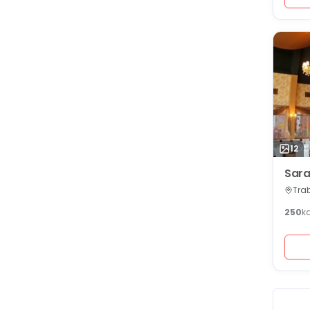
12
Sara
Tra
250
k