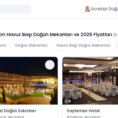
Ücretsiz Düğ
on Havuz Başı Düğün Mekanları
ve
2026
Fiyatları
(
6
zon
Düğün Mekanları
Havuz Başı Düğün Mekanları
8
i Düğün Salonları
Saylamlar Hotel
bzon, Akçaabat
Trabzon, Akçaabat