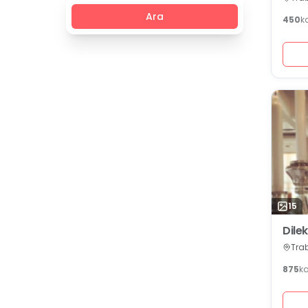
Ara
450
k
15
Dilek
Tra
875
k