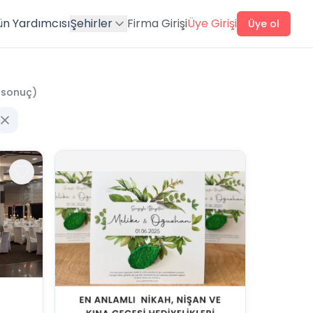
ün Yardımcısı
Şehirler
Firma Girişi
Üye Girişi
Üye ol
sonuç)