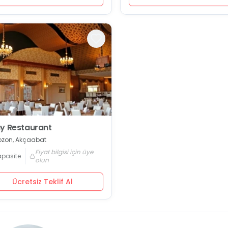
y Restaurant
bzon, Akçaabat
Fiyat bilgisi için üye
apasite
olun
Ücretsiz Teklif Al