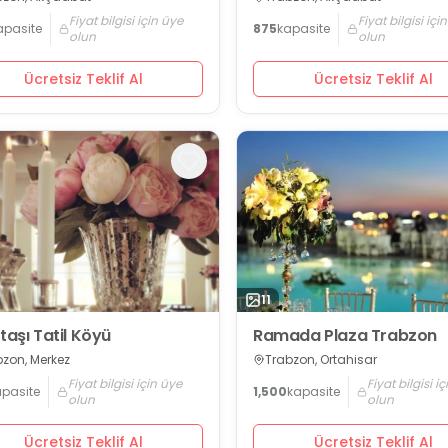
Fiyat bilgisi için üye
Fiyat bilgisi içi
apasite
875
kapasite
olun
olun
Ücretsiz Teklif Al
Ücretsiz Teklif Al
11
taşı Tatil Köyü
Ramada Plaza Trabzon
bzon, Merkez
Trabzon, Ortahisar
Fiyat bilgisi için üye
Fiyat bilgisi i
apasite
1,500
kapasite
olun
olun
Ücretsiz Teklif Al
Ücretsiz Teklif Al