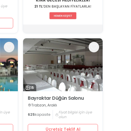
n üye
15
Bayraktar Düğün Salonu
Trabzon, Araklı
çin üye
Fiyat bilgisi için üye
625
kapasite
olun
Ücretsiz Teklif Al