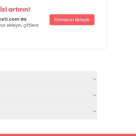
zi artırın!
uketi.com'da
Firmanızı Ekleyin
ızı ekleyin, çiftlere