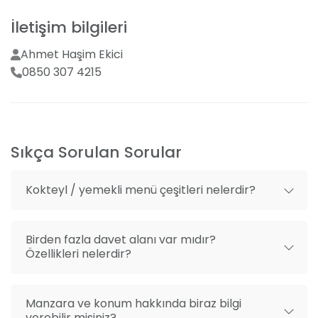
yöresel lezzetlerine büyük önem veriyoruz. İsteğe
bağlı menü tadımı yaparak, özel gününüz için
İletişim bilgileri
mükemmel menüyü birlikte oluşturabiliriz.
Ahmet Haşim Ekici
0850 307 4215
Şık ve Konforlu Mekan
Restoranımız 200'den 300'e kadar misafir ağırlama
kapasitesine sahip olup, her hava koşuluna uyum
sağlayan açık ve kapalı alanları ile hizmetinizdedir.
Sıkça Sorulan Sorular
Açılır kapanır tavanımız altında, Karadeniz'in nefes
kesen manzarasını seyrederken, unutulmaz anlar
yaşayabilirsiniz.
Kokteyl / yemekli menü çeşitleri nelerdir?
Birden fazla davet alanı var mıdır?
Özellikleri nelerdir?
Manzara ve konum hakkında biraz bilgi
verebilir misiniz?