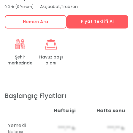
,
Akçaabat
Trabzon
0.0
(0 Yorum)
Fiyat Teklifi Al
Hemen Ara
Şehir
Havuz başı
merkezinde
alanı
Başlangıç Fiyatları
Hafta içi
Hafta sonu
Yemekli
***,**
₺
***,**
₺
kişi başı