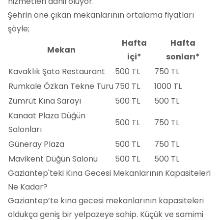
hizmetleri dahil oluyor.
Şehrin öne çıkan mekanlarının ortalama fiyatları
şöyle;
Hafta
Hafta
Mekan
içi*
sonları*
Kavaklık Şato Restaurant
500 TL
750 TL
Rumkale Özkan Tekne Turu
750 TL
1000 TL
Zümrüt Kına Sarayı
500 TL
500 TL
Kanaat Plaza Düğün
500 TL
750 TL
Salonları
Güneray Plaza
500 TL
750 TL
Mavikent Düğün Salonu
500 TL
500 TL
Gaziantep'teki Kına Gecesi Mekanlarının Kapasiteleri
Ne Kadar?
Gaziantep’te kına gecesi mekanlarının kapasiteleri
oldukça geniş bir yelpazeye sahip. Küçük ve samimi