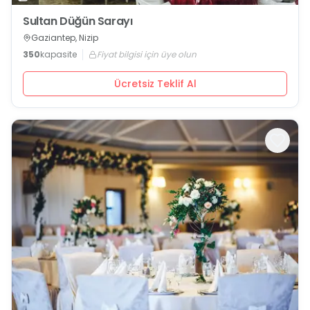
Sultan Düğün Sarayı
Gaziantep, Nizip
350
kapasite
Fiyat bilgisi için üye olun
Ücretsiz Teklif Al