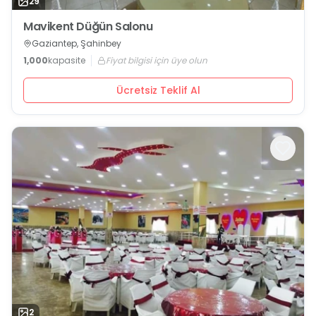
29
Mavikent Düğün Salonu
Gaziantep, Şahinbey
1,000
kapasite
Fiyat bilgisi için üye olun
Ücretsiz Teklif Al
2