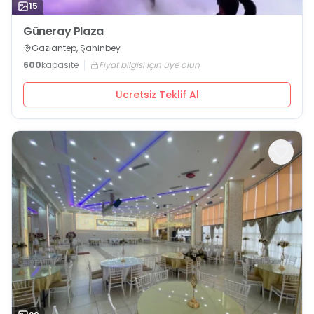
15
Güneray Plaza
Gaziantep, Şahinbey
600
kapasite
Fiyat bilgisi için üye olun
Ücretsiz Teklif Al