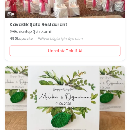
8
Kavaklık Şato Restaurant
Gaziantep, Şehitkamil
450
kapasite
Fiyat bilgisi için üye olun
Ücretsiz Teklif Al