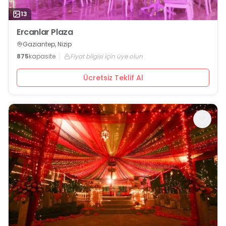
13
Ercanlar Plaza
Gaziantep, Nizip
875
kapasite
Fiyat bilgisi için üye olun
Ücretsiz Teklif Al