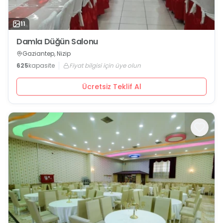
11
Damla Düğün Salonu
Gaziantep, Nizip
625
kapasite
Fiyat bilgisi için üye olun
Ücretsiz Teklif Al