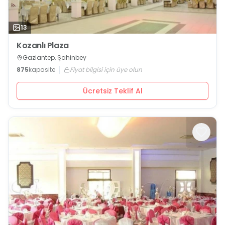
13
Kozanlı Plaza
Gaziantep, Şahinbey
875
kapasite
Fiyat bilgisi için üye olun
Ücretsiz Teklif Al