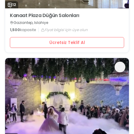
12
Kanaat Plaza Düğün Salonları
Gaziantep, Islahiye
1,500
kapasite
Fiyat bilgisi için üye olun
Ücretsiz Teklif Al