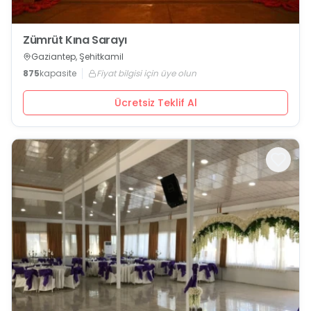
Zümrüt Kına Sarayı
Gaziantep, Şehitkamil
875
kapasite
Fiyat bilgisi için üye olun
Ücretsiz Teklif Al