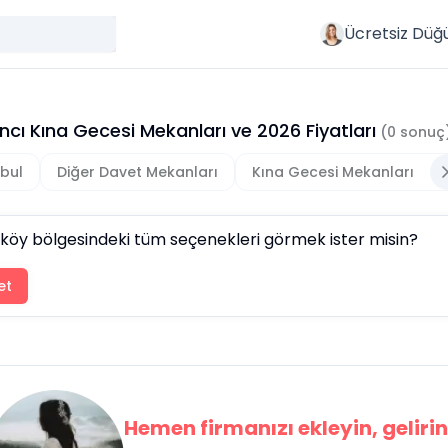
Ücretsiz Düğ
ncı Kına Gecesi Mekanları
ve
2026
Fiyatları
(
0
sonuç
nbul
Diğer Davet Mekanları
Kına Gecesi Mekanları
ıköy
bölgesindeki tüm seçenekleri görmek ister misin?
et
Hemen firmanızı ekleyin, gelirini