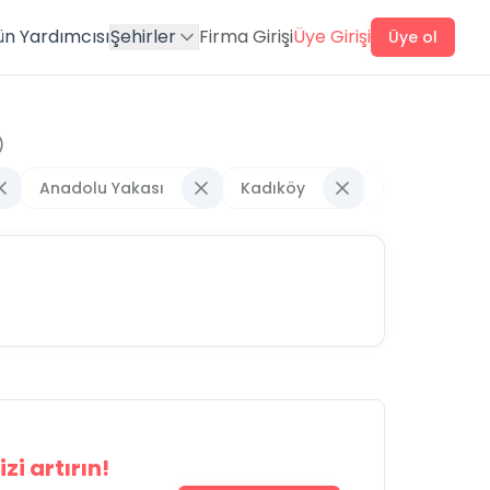
ün Yardımcısı
Şehirler
Firma Girişi
Üye Girişi
Üye ol
)
Anadolu Yakası
Kadıköy
Bostancı
zi artırın!