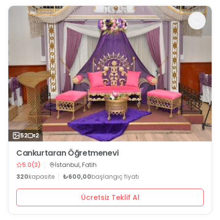
52
2
Cankurtaran Öğretmenevi
5.0
(
3
)
İstanbul, Fatih
320
kapasite
₺600,00
başlangıç fiyatı
Ücretsiz Teklif Al