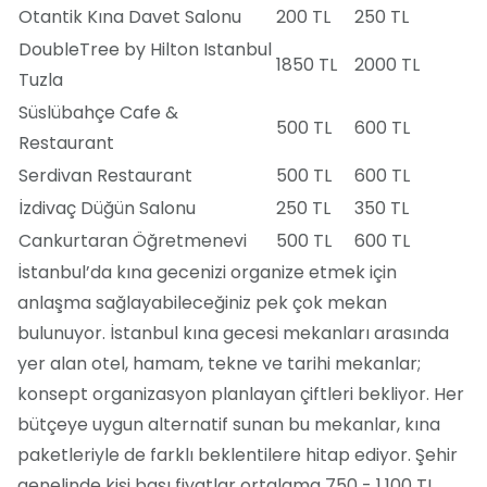
Otantik Kına Davet Salonu
200 TL
250 TL
DoubleTree by Hilton Istanbul
1850 TL
2000 TL
Tuzla
Süslübahçe Cafe &
500 TL
600 TL
Restaurant
Serdivan Restaurant
500 TL
600 TL
İzdivaç Düğün Salonu
250 TL
350 TL
Cankurtaran Öğretmenevi
500 TL
600 TL
İstanbul’da kına gecenizi organize etmek için
anlaşma sağlayabileceğiniz pek çok mekan
bulunuyor. İstanbul kına gecesi mekanları arasında
yer alan otel, hamam, tekne ve tarihi mekanlar;
konsept organizasyon planlayan çiftleri bekliyor. Her
bütçeye uygun alternatif sunan bu mekanlar, kına
paketleriyle de farklı beklentilere hitap ediyor. Şehir
genelinde kişi başı fiyatlar ortalama 750 - 1.100 TL