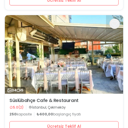
Ücretsiz Teklif Al
34
5
Süslübahçe Cafe & Restaurant
5.0
(
2
)
İstanbul, Çekmeköy
250
kapasite
₺600,00
başlangıç fiyatı
Ücretsiz Teklif Al