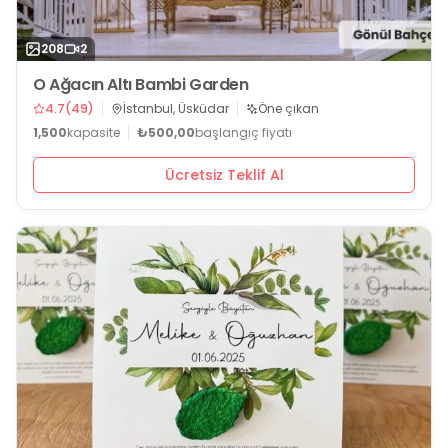
208
2
O Ağacın Altı Bambi Garden
4.7
(
49
)
İstanbul, Üsküdar
Öne çıkan
1,500
kapasite
₺500,00
başlangıç fiyatı
Ücretsiz Teklif Al