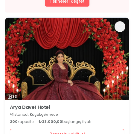
Tekneleri Keşfet
33
Arya Davet Hotel
İstanbul, Küçükçekmece
200
kapasite
₺33.000,00
başlangıç fiyatı