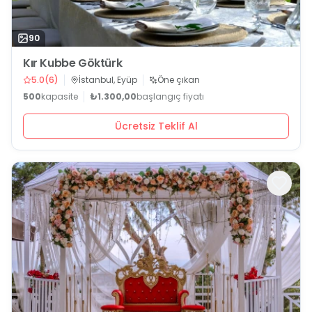
90
Kır Kubbe Göktürk
5.0
(
6
)
İstanbul, Eyüp
Öne çıkan
500
kapasite
₺1.300,00
başlangıç fiyatı
Ücretsiz Teklif Al