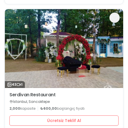
43
1
Serdivan Restaurant
İstanbul, Sancaktepe
2,000
kapasite
₺600,00
başlangıç fiyatı
Ücretsiz Teklif Al