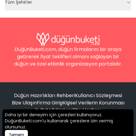
Tüm Şehirler
DüğünBuketi.com, düğün firmalarını bir araya
getirerek fiyat teklifleri almanı sağlayan bir
düğün ve özel etkinlik organizasyon portalıdır.
Düğün Hazırlıkları Rehberi
Kullanıcı Sözleşmesi
Bize Ulaşın
Firma Girişi
Kişisel Verilerin Korunması
İş Ortağı
Kariyer
Site Haritası
Daha iyi bir deneyim için çerezleri kullanıyoruz.
DüğünBuketi.com'u kullanarak çerezlere izin vermiş
Filtrele
olursunuz.
© 2016 -
2026
Tüm hakları saklıdır.
Tamam