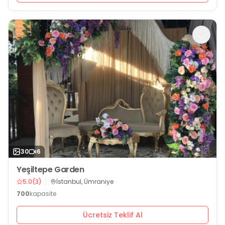
30
6
Yeşiltepe Garden
5.0
(
3
)
İstanbul, Ümraniye
700
kapasite
Ücretsiz Teklif Al