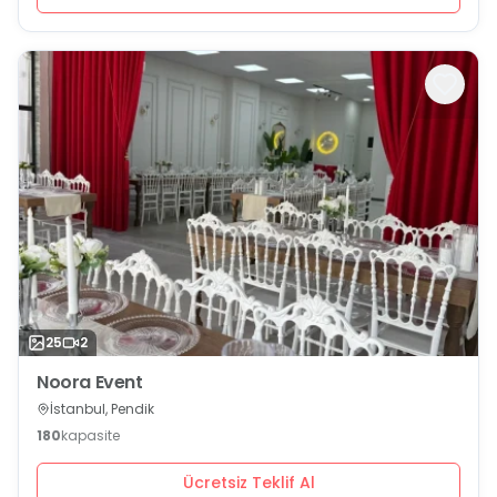
25
2
Noora Event
İstanbul, Pendik
180
kapasite
Ücretsiz Teklif Al