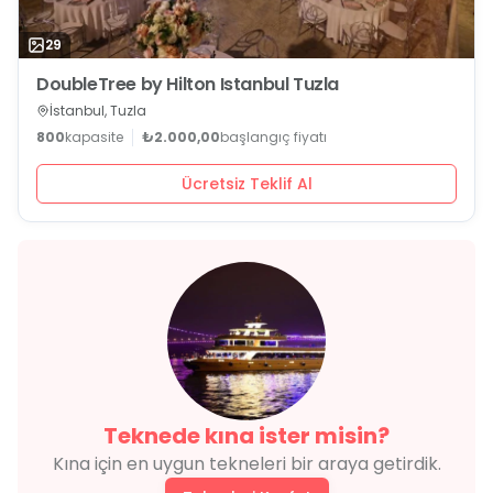
29
DoubleTree by Hilton Istanbul Tuzla
İstanbul, Tuzla
800
kapasite
₺2.000,00
başlangıç fiyatı
Ücretsiz Teklif Al
Teknede
kına
ister misin?
Kına
için en uygun tekneleri bir araya getirdik.