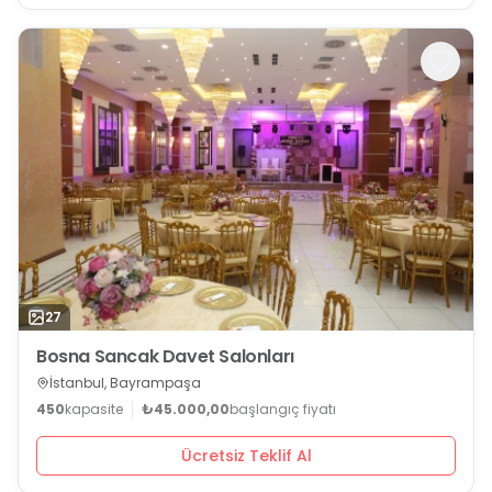
27
Bosna Sancak Davet Salonları
İstanbul, Bayrampaşa
450
kapasite
₺45.000,00
başlangıç fiyatı
Ücretsiz Teklif Al