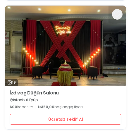
19
İzdivaç Düğün Salonu
İstanbul, Eyüp
600
kapasite
₺350,00
başlangıç fiyatı
Ücretsiz Teklif Al