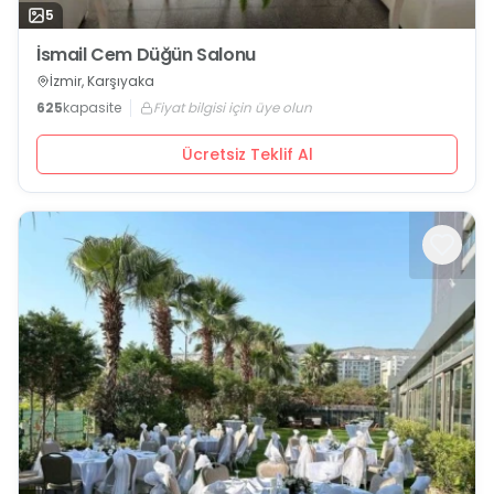
5
İsmail Cem Düğün Salonu
İzmir, Karşıyaka
625
kapasite
Fiyat bilgisi için üye olun
Ücretsiz Teklif Al