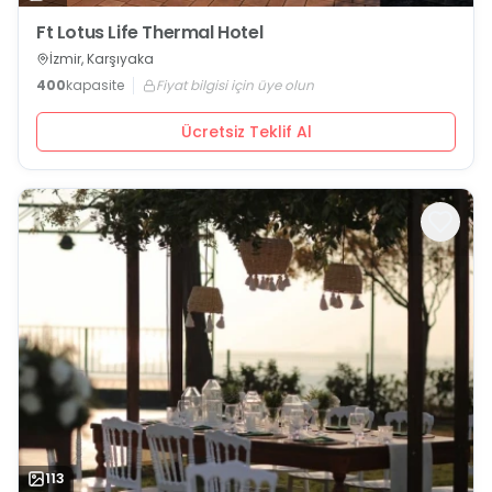
Ft Lotus Life Thermal Hotel
İzmir, Karşıyaka
400
kapasite
Fiyat bilgisi için üye olun
Ücretsiz Teklif Al
113