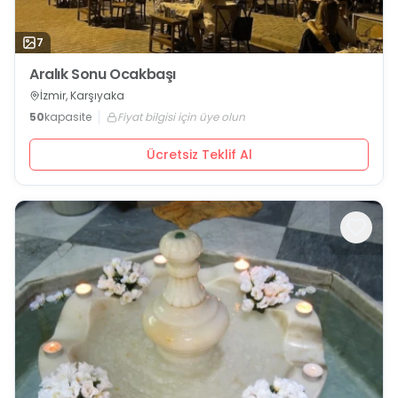
7
Aralık Sonu Ocakbaşı
İzmir, Karşıyaka
50
kapasite
Fiyat bilgisi için üye olun
Ücretsiz Teklif Al