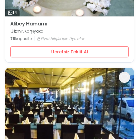
14
Alibey Hamamı
İzmir, Karşıyaka
75
kapasite
Fiyat bilgisi için üye olun
Ücretsiz Teklif Al