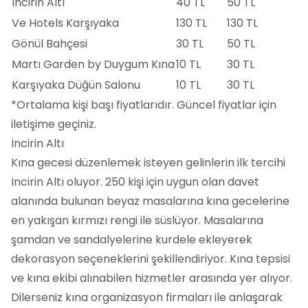
İncirin Altı
40 TL
50 TL
Ve Hotels Karşıyaka
130 TL
130 TL
Gönül Bahçesi
30 TL
50 TL
Martı Garden by Duygum Kına
10 TL
30 TL
Karşıyaka Düğün Salonu
10 TL
30 TL
*Ortalama kişi başı fiyatlarıdır. Güncel fiyatlar için
iletişime geçiniz.
İncirin Altı
Kına gecesi düzenlemek isteyen gelinlerin ilk tercihi
İncirin Altı oluyor. 250 kişi için uygun olan davet
alanında bulunan beyaz masalarına kına gecelerine
en yakışan kırmızı rengi ile süslüyor. Masalarına
şamdan ve sandalyelerine kurdele ekleyerek
dekorasyon seçeneklerini şekillendiriyor. Kına tepsisi
ve kına ekibi alınabilen hizmetler arasında yer alıyor.
Dilerseniz kına organizasyon firmaları ile anlaşarak