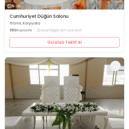
5
Cumhuriyet Düğün Salonu
İzmir, Karşıyaka
350
kapasite
Fiyat bilgisi için üye olun
Ücretsiz Teklif Al