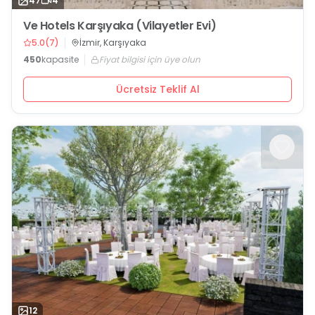
47
4
Ve Hotels Karşıyaka (Vilayetler Evi)
5.0
(
7
)
İzmir, Karşıyaka
450
kapasite
Fiyat bilgisi için üye olun
Ücretsiz Teklif Al
12