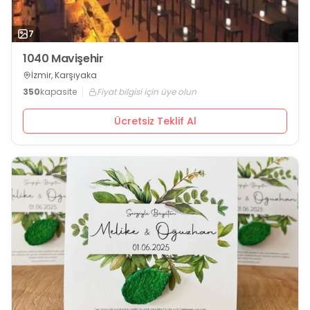
7
1040 Mavişehir
İzmir, Karşıyaka
350
kapasite
Fiyat bilgisi için üye olun
Ücretsiz Teklif Al