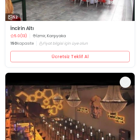
52
İncirin Altı
5.0
(
13
)
İzmir, Karşıyaka
150
kapasite
Fiyat bilgisi için üye olun
Ücretsiz Teklif Al