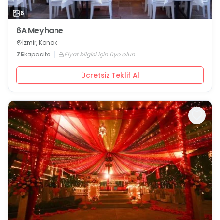
6
6A Meyhane
İzmir, Konak
75
kapasite
Fiyat bilgisi için üye olun
Ücretsiz Teklif Al