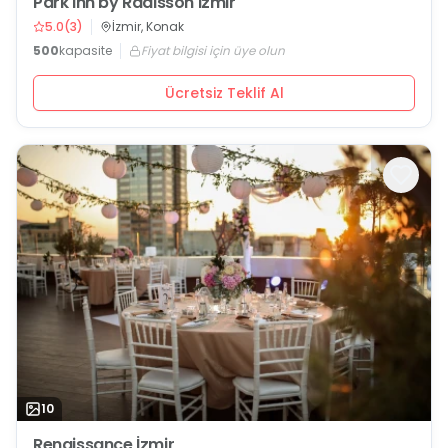
Park Inn by Radisson İzmir
5.0
(
3
)
İzmir, Konak
500
kapasite
Fiyat bilgisi için üye olun
Ücretsiz Teklif Al
10
Renaissance İzmir