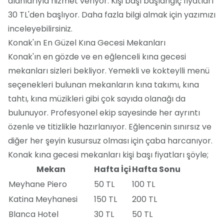
alanlarıyla hizmet veriyor. Kişi başı başlangıç fiyatları
30 TL'den başlıyor. Daha fazla bilgi almak için yazımızı
inceleyebilirsiniz.
Konak'ın En Güzel Kına Gecesi Mekanları
Konak'ın en gözde ve en eğlenceli kına gecesi
mekanları sizleri bekliyor. Yemekli ve kokteylli menü
seçenekleri bulunan mekanların kına takımı, kına
tahtı, kına müzikleri gibi çok sayıda olanağı da
bulunuyor. Profesyonel ekip sayesinde her ayrıntı
özenle ve titizlikle hazırlanıyor. Eğlencenin sınırsız ve
diğer her şeyin kusursuz olması için çaba harcanıyor.
Konak kına gecesi mekanları kişi başı fiyatları şöyle;
Mekan
Hafta İçi
Hafta Sonu
Meyhane Piero
50 TL
100 TL
Katina Meyhanesi
150 TL
200 TL
Blanca Hotel
30 TL
50 TL