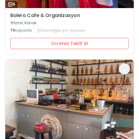
5
Bolero Cafe & Organizasyon
İzmir, Konak
75
kapasite
Fiyat bilgisi için üye olun
Ücretsiz Teklif Al