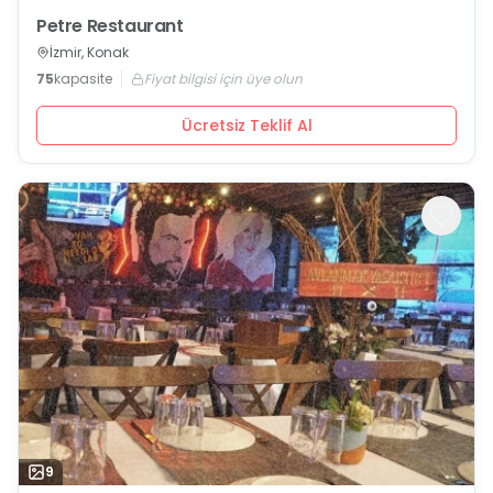
Petre Restaurant
İzmir, Konak
75
kapasite
Fiyat bilgisi için üye olun
Ücretsiz Teklif Al
9