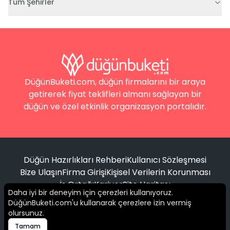
Tüm Şehirler
DüğünBuketi.com, düğün firmalarını bir araya
getirerek fiyat teklifleri almanı sağlayan bir
düğün ve özel etkinlik organizasyon portalıdır.
Düğün Hazırlıkları Rehberi
Kullanıcı Sözleşmesi
Bize Ulaşın
Firma Girişi
Kişisel Verilerin Korunması
İş Ortağı
Kariyer
Site Haritası
Daha iyi bir deneyim için çerezleri kullanıyoruz.
DüğünBuketi.com'u kullanarak çerezlere izin vermiş
Filtrele
olursunuz.
© 2016 -
2026
Tüm hakları saklıdır.
Tamam