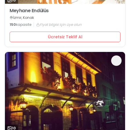
10
Meyhane Endülüs
İzmir, Konak
150
kapasite
Fiyat bilgisi için üye olun
Ücretsiz Teklif Al
10