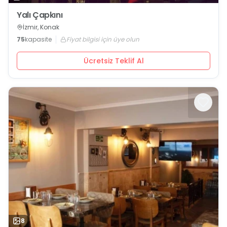
Yalı Çapkını
İzmir, Konak
75
kapasite
Fiyat bilgisi için üye olun
Ücretsiz Teklif Al
8