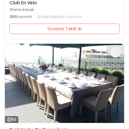
Club En Velo
İzmir, Konak
250
kapasite
Fiyat bilgisi için üye olun
Ücretsiz Teklif Al
52