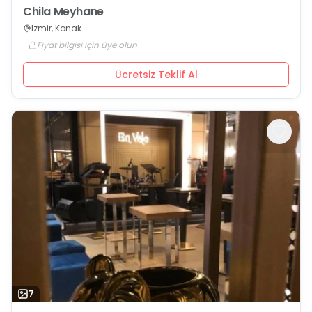
Chila Meyhane
İzmir, Konak
Fiyat bilgisi için üye olun
Ücretsiz Teklif Al
7