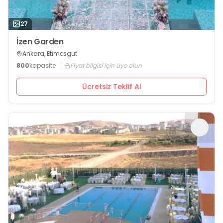
27
İzen Garden
Ankara, Etimesgut
800
kapasite
Fiyat bilgisi için üye olun
Ücretsiz Teklif Al