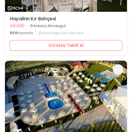
15
4
Hayalinn Kır Bahçesi
5.0
(
5
)
Ankara, Etimesgut
500
kapasite
Fiyat bilgisi için üye olun
Ücretsiz Teklif Al