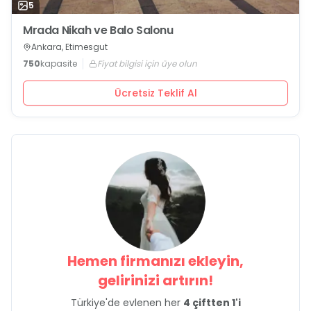
5
Mrada Nikah ve Balo Salonu
Ankara, Etimesgut
750
kapasite
Fiyat bilgisi için üye olun
Ücretsiz Teklif Al
Hemen firmanızı ekleyin,
gelirinizi artırın!
Türkiye'de evlenen her
4 çiftten 1'i