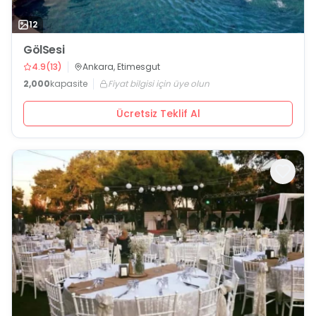
12
GölSesi
4.9
(
13
)
Ankara, Etimesgut
2,000
kapasite
Fiyat bilgisi için üye olun
Ücretsiz Teklif Al