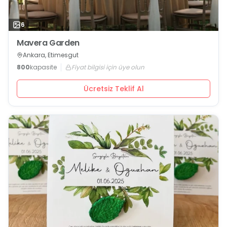
6
Mavera Garden
Ankara, Etimesgut
800
kapasite
Fiyat bilgisi için üye olun
Ücretsiz Teklif Al