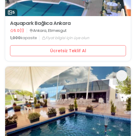
5
Aquapark Bağlıca Ankara
5.0
(
1
)
Ankara, Etimesgut
1,000
kapasite
Fiyat bilgisi için üye olun
Ücretsiz Teklif Al