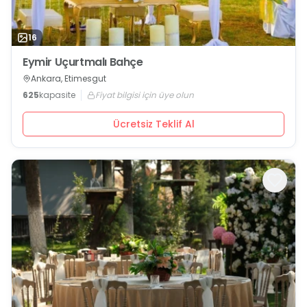
16
Eymir Uçurtmalı Bahçe
Ankara, Etimesgut
625
kapasite
Fiyat bilgisi için üye olun
Ücretsiz Teklif Al