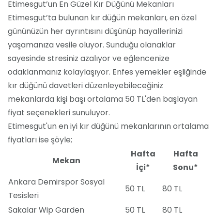
Etimesgut’un En Güzel Kır Düğünü Mekanları
Etimesgut’ta bulunan kır düğün mekanları, en özel
gününüzün her ayrıntısını düşünüp hayallerinizi
yaşamanıza vesile oluyor. Sunduğu olanaklar
sayesinde stresiniz azalıyor ve eğlencenize
odaklanmanız kolaylaşıyor. Enfes yemekler eşliğinde
kır düğünü davetleri düzenleyebileceğiniz
mekanlarda kişi başı ortalama 50 TL'den başlayan
fiyat seçenekleri sunuluyor.
Etimesgut'un en iyi kır düğünü mekanlarının ortalama
fiyatları ise şöyle;
Hafta
Hafta
Mekan
İçi*
Sonu*
Ankara Demirspor Sosyal
50 TL
80 TL
Tesisleri
Sakalar Wip Garden
50 TL
80 TL