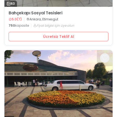
63
Bahçekapı Sosyal Tesisleri
5.0
(
7
)
Ankara, Etimesgut
750
kapasite
Fiyat bilgisi için üye olun
Ücretsiz Teklif Al