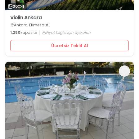
30
1
Violin Ankara
Ankara, Etimesgut
1,250
kapasite
Fiyat bilgisi için üye olun
Ücretsiz Teklif Al