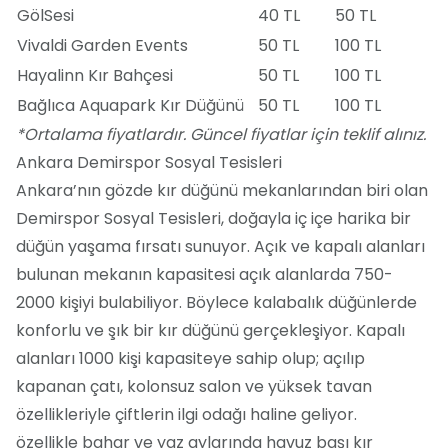
GölSesi
40 TL
50 TL
Vivaldi Garden Events
50 TL
100 TL
Hayalinn Kır Bahçesi
50 TL
100 TL
Bağlıca Aquapark Kır Düğünü
50 TL
100 TL
*Ortalama fiyatlardır. Güncel fiyatlar için teklif alınız.
Ankara Demirspor Sosyal Tesisleri
Ankara’nın gözde kır düğünü mekanlarından biri olan
Demirspor Sosyal Tesisleri, doğayla iç içe harika bir
düğün yaşama fırsatı sunuyor. Açık ve kapalı alanları
bulunan mekanın kapasitesi açık alanlarda 750-
2000 kişiyi bulabiliyor. Böylece kalabalık düğünlerde
konforlu ve şık bir kır düğünü gerçekleşiyor. Kapalı
alanları 1000 kişi kapasiteye sahip olup; açılıp
kapanan çatı, kolonsuz salon ve yüksek tavan
özellikleriyle çiftlerin ilgi odağı haline geliyor.
özellikle bahar ve yaz aylarında havuz başı kır