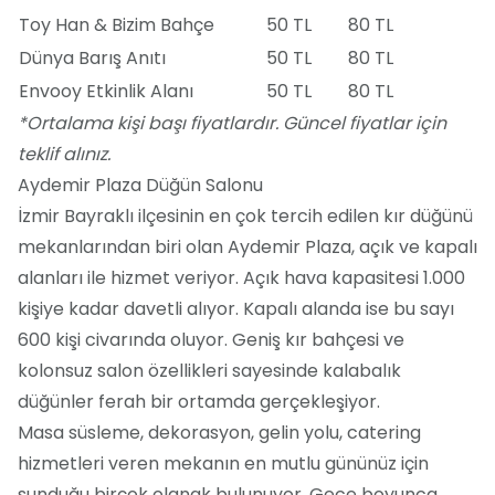
Toy Han & Bizim Bahçe
50 TL
80 TL
Dünya Barış Anıtı
50 TL
80 TL
Envooy Etkinlik Alanı
50 TL
80 TL
*Ortalama kişi başı fiyatlardır. Güncel fiyatlar için
teklif alınız.
Aydemir Plaza Düğün Salonu
İzmir Bayraklı ilçesinin en çok tercih edilen kır düğünü
mekanlarından biri olan Aydemir Plaza, açık ve kapalı
alanları ile hizmet veriyor. Açık hava kapasitesi 1.000
kişiye kadar davetli alıyor. Kapalı alanda ise bu sayı
600 kişi civarında oluyor. Geniş kır bahçesi ve
kolonsuz salon özellikleri sayesinde kalabalık
düğünler ferah bir ortamda gerçekleşiyor.
Masa süsleme, dekorasyon, gelin yolu, catering
hizmetleri veren mekanın en mutlu gününüz için
sunduğu birçok olanak bulunuyor. Gece boyunca