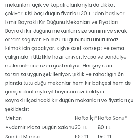
mekanları, açık ve kapalı alanlarıyla da dikkat
çekiyor. Kişi başı düğün fiyatları 30 TL’den başlıyor.
İzmir Bayraklı Kır Düğünü Mekanları ve Fiyatları
Bayraklı kır düğünü mekanları size samimi ve sıcak
ortam sağlıyor. En huzurlu gününüzü unutulmaz
kılmak için çabalıyor. Kişiye özel konsept ve tema
çalışmaları titizlikle hazırlanıyor. Masa ve sandalye
süslemelerine özen gösteriliyor. Her şey sizin
tarzınıza uygun şekilleniyor. Şıklık ve rahatlığın ön
planda tutulduğu mekanlar hem kır bahçesi hem de
geniş salonlarıyla yıl boyunca sizi bekliyor.
Bayraklı ilçesindeki kır düğün mekanları ve fiyatları şu
şekildedir;
Mekan
Hafta İçi*
Hafta Sonu*
Aydemir Plaza Düğün Salonu
30 TL
80 TL
Sandal Marina
100 TL
150 TL