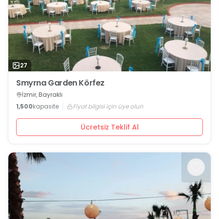
27
Smyrna Garden Körfez
İzmir, Bayraklı
1,500
kapasite
Fiyat bilgisi için üye olun
Ücretsiz Teklif Al