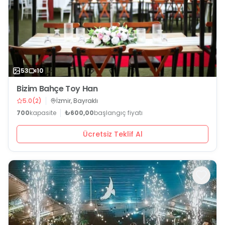
53
10
Bizim Bahçe Toy Han
5.0
(
2
)
İzmir, Bayraklı
700
kapasite
₺600,00
başlangıç fiyatı
Ücretsiz Teklif Al