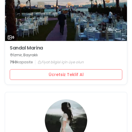
6
Sandal Marina
İzmir, Bayraklı
750
kapasite
Fiyat bilgisi için üye olun
Ücretsiz Teklif Al