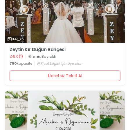
34
5
Zeytin Kır Düğün Bahçesi
5.0
(
1
)
İzmir, Bayraklı
750
kapasite
Fiyat bilgisi için üye olun
Ücretsiz Teklif Al