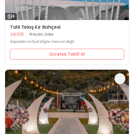
9
Tatlı Telaş Kır Bahçesi
5.0
(
1
)
Aydın, Söke
Kapasite ve fiyat bilgisi mevcut değil
Ücretsiz Teklif Al