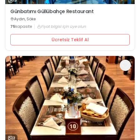
13
Günbatımı Güllübahçe Restaurant
Aydın, Söke
75
kapasite
Fiyat bilgisi için üye olun
Ücretsiz Teklif Al
2