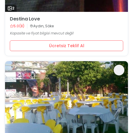
2
Destina Love
5.0
(
8
)
Aydın, Söke
Kapasite ve fiyat bilgisi mevcut değil
Ücretsiz Teklif Al