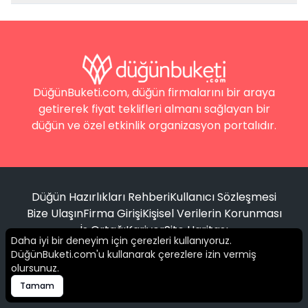
DüğünBuketi.com, düğün firmalarını bir araya
getirerek fiyat teklifleri almanı sağlayan bir
düğün ve özel etkinlik organizasyon portalıdır.
Düğün Hazırlıkları Rehberi
Kullanıcı Sözleşmesi
Bize Ulaşın
Firma Girişi
Kişisel Verilerin Korunması
İş Ortağı
Kariyer
Site Haritası
Daha iyi bir deneyim için çerezleri kullanıyoruz.
DüğünBuketi.com'u kullanarak çerezlere izin vermiş
Filtrele
olursunuz.
© 2016 -
2026
Tüm hakları saklıdır.
Tamam