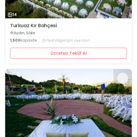
14
Turkuaz Kır Bahçesi
Aydın, Söke
1,500
kapasite
Fiyat bilgisi için üye olun
Ücretsiz Teklif Al