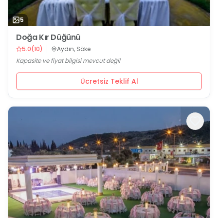
5
Doğa Kır Düğünü
5.0
(
10
)
Aydın, Söke
Kapasite ve fiyat bilgisi mevcut değil
Ücretsiz Teklif Al