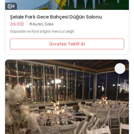
9
Şelale Park Gece Bahçesi Düğün Salonu
5.0
(
1
)
Aydın, Söke
Kapasite ve fiyat bilgisi mevcut değil
Ücretsiz Teklif Al