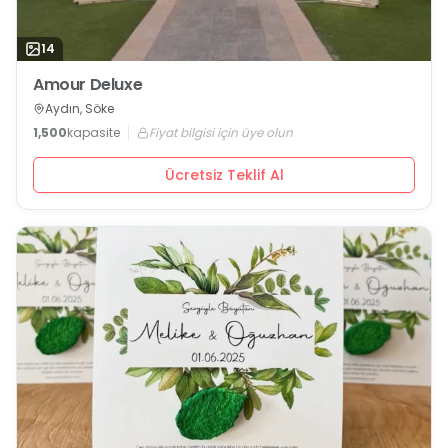
14
Amour Deluxe
Aydın, Söke
1,500
kapasite
Fiyat bilgisi için üye olun
Ücretsiz Teklif Al