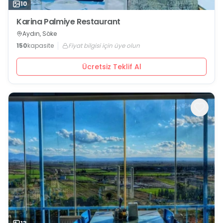
10
Karina Palmiye Restaurant
Aydın, Söke
150
kapasite
Fiyat bilgisi için üye olun
Ücretsiz Teklif Al