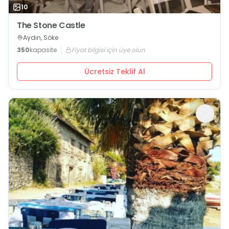
10
The Stone Castle
Aydın, Söke
350
kapasite
Fiyat bilgisi için üye olun
Ücretsiz Teklif Al