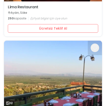
Lima Restaurant
Aydın, Söke
250
kapasite
Fiyat bilgisi için üye olun
Ücretsiz Teklif Al
12