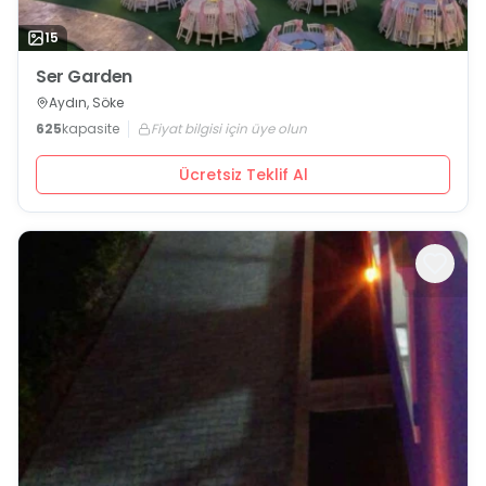
15
Ser Garden
Aydın, Söke
625
kapasite
Fiyat bilgisi için üye olun
Ücretsiz Teklif Al