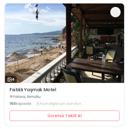
4
Fıstıklı Yaşmak Motel
Yalova, Armutlu
150
kapasite
Fiyat bilgisi için üye olun
Ücretsiz Teklif Al