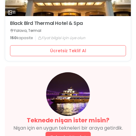
11
Black Bird Thermal Hotel & Spa
Yalova, Termal
150
kapasite
Fiyat bilgisi için üye olun
Ücretsiz Teklif Al
Teknede
nişan
ister misin?
Nişan
için en uygun tekneleri bir araya getirdik.