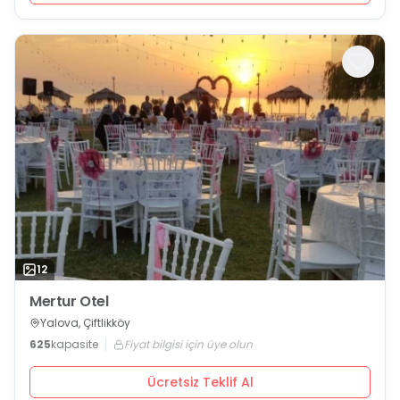
12
Mertur Otel
Yalova, Çiftlikköy
625
kapasite
Fiyat bilgisi için üye olun
Ücretsiz Teklif Al