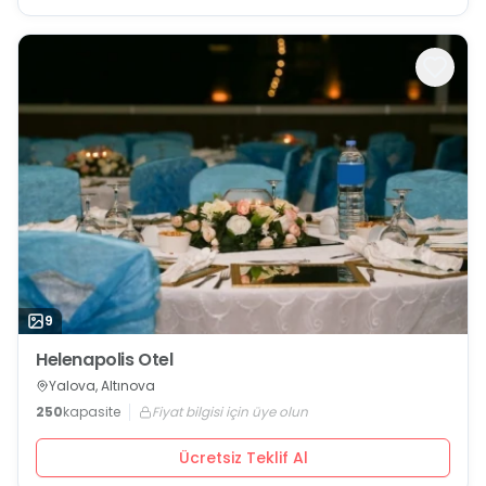
9
Helenapolis Otel
Yalova, Altınova
250
kapasite
Fiyat bilgisi için üye olun
Ücretsiz Teklif Al