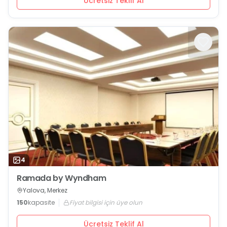
Ücretsiz Teklif Al
4
Ramada by Wyndham
Yalova, Merkez
150
kapasite
Fiyat bilgisi için üye olun
Ücretsiz Teklif Al