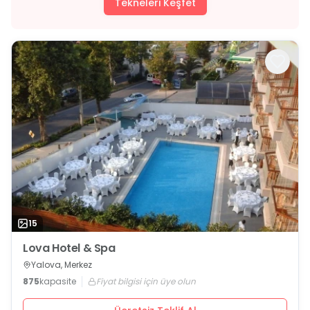
Tekneleri Keşfet
15
Lova Hotel & Spa
Yalova, Merkez
875
kapasite
Fiyat bilgisi için üye olun