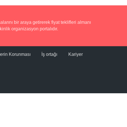
rını bir araya getirerek fiyat teklifleri almanı
inlik organizasyon portalıdır.
ilerin Korunması
İş ortağı
Kariyer