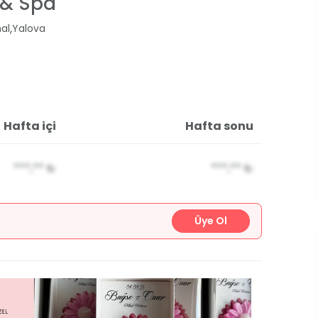
 & Spa
,
al
Yalova
Hafta içi
Hafta sonu
***,**
₺
***,**
₺
Üye Ol