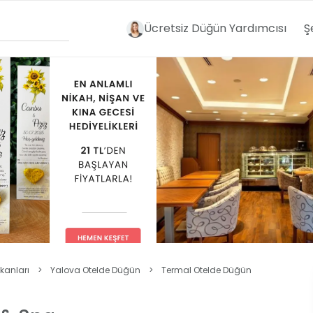
Ücretsiz Düğün Yardımcısı
Ş
kanları
>
Yalova Otelde Düğün
>
Termal Otelde Düğün