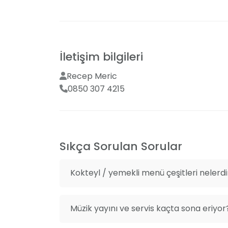
hazırladığı, her damak zevkine uygun menül
sunuyoruz. Başlangıçtan ana yemeğe, ara 
tercihlerinize göre şekillendiriyoruz. Yeme
planda tutarak, siz ve sevdikleriniz için lez
İletişim bilgileri
Recep Meric
0850 307 4215
Sıkça Sorulan Sorular
Kokteyl / yemekli menü çeşitleri nelerdi
Müzik yayını ve servis kaçta sona eriyor