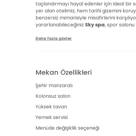
taçlandırmayı hayal edenler için ideal bir
yer alan otelimiz, hem tarihi gizemini ko
benzersiz mimarisiyle misafirlerini karşılıy
yararlanabileceğiniz
Sky spa
, spor salonu
deneyimi sunuyoruz. Davet alanlarımız, sevd
yaşayabileceğiniz bir atmosfer sunuyor. Öze
Daha fazla göster
şekillenen menü seçenekleriyle her damak 
kaliteli hizmet anlayışımızla davetlerinizi 
Davetler ve Organizasyonlar
Mekan Özellikleri
Black Bird Thermal Hotel, düğün, nişan, kın
Şehir manzaralı
için birbirinden farklı organizasyon seçenek
oturma düzenleri, masa süslemeleri, sandal
Kolonsuz salon
canlandırıyoruz. Kına geceleri için kına t
Yüksek tavan
Gelin hamamı organizasyonuyla düğün öncesi
Yemek servisi
Kulinarik Deneyimler
Menüde değişiklik seçeneği
Yemekli bir organizasyon planlıyorsanız, B