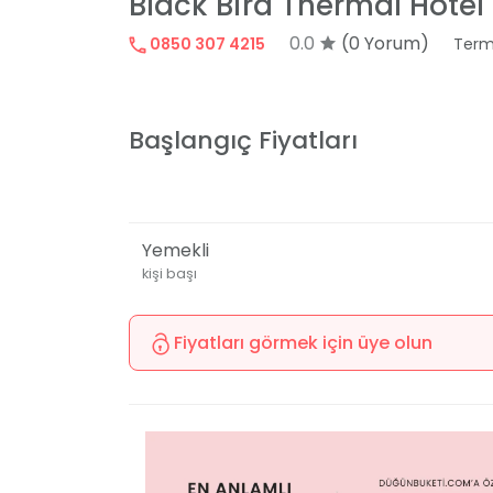
Black Bird Thermal Hotel
0.0
(0 Yorum)
0850 307 4215
Term
Başlangıç Fiyatları
Yemekli
kişi başı
Fiyatları görmek için üye olun