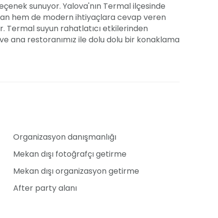
 seçenek sunuyor. Yalova'nın Termal ilçesinde
ruyan hem de modern ihtiyaçlara cevap veren
or. Termal suyun rahatlatıcı etkilerinden
 ve ana restoranımız ile dolu dolu bir konaklama
iklerinizle birlikte unutulmaz anlar
l günlerinizde, baştan sona sizin seçimlerinizle
tadına hitap ediyoruz. Profesyonel ekibimiz ve
eşsiz kılacak detaylar sunuyoruz.
a, doğum günü ve yıl dönümü gibi özel günleriniz
Organizasyon danışmanlığı
leri ile hizmetinizdedir. Davetli sayınıza uygun
ye giydirmeleri ve dekorlarla davet alanınızı
Mekan dışı fotoğrafçı getirme
ahtından, süslemelere kadar her detayı düşündük.
Mekan dışı organizasyon getirme
 stres atıp eğlenceli vakit geçirebilirsiniz.
After party alanı
lack Bird Thermal Hotel şeflerinin özenle