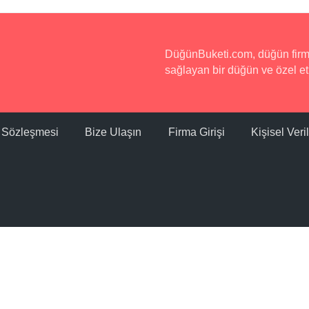
DüğünBuketi.com, düğün firmala
sağlayan bir düğün ve özel etk
ı Sözleşmesi
Bize Ulaşın
Firma Girişi
Kişisel Ver