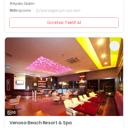
Aydın, Didim
150
kapasite
Fiyat bilgisi için üye olun
Ücretsiz Teklif Al
10
Venosa Beach Resort & Spa