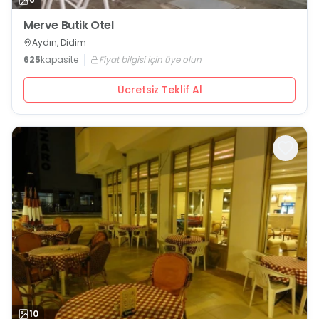
Merve Butik Otel
Aydın, Didim
625
kapasite
Fiyat bilgisi için üye olun
Ücretsiz Teklif Al
10