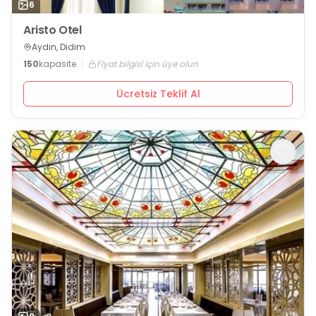
6
Aristo Otel
Aydın, Didim
150
kapasite
Fiyat bilgisi için üye olun
Ücretsiz Teklif Al