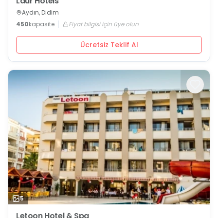
Laur Hotels
Aydın, Didim
450
kapasite
Fiyat bilgisi için üye olun
Ücretsiz Teklif Al
5
Letoon Hotel & Spa