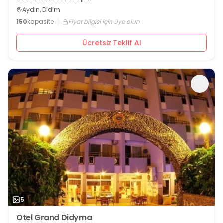
Aydın, Didim
150
kapasite
Fiyat bilgisi için üye olun
Ücretsiz Teklif Al
5
Otel Grand Didyma