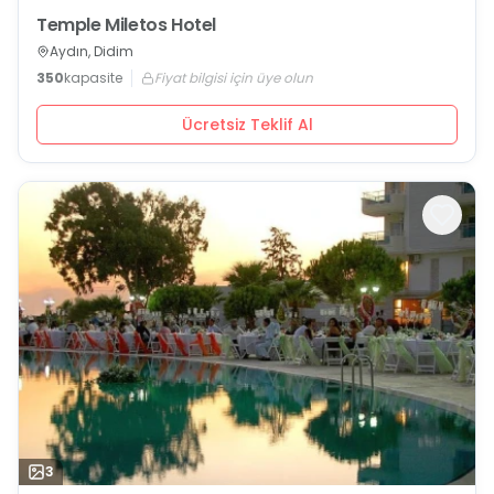
Temple Miletos Hotel
Aydın, Didim
350
kapasite
Fiyat bilgisi için üye olun
Ücretsiz Teklif Al
3