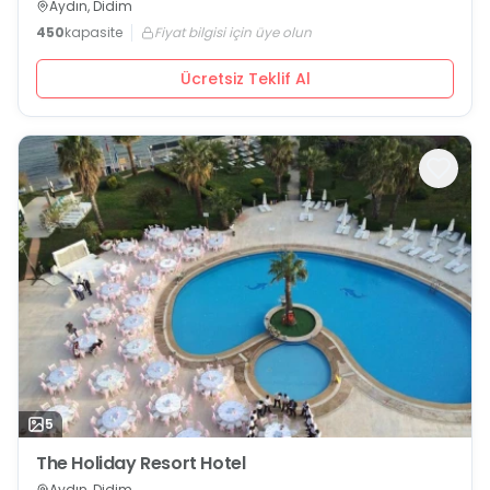
Aydın, Didim
450
kapasite
Fiyat bilgisi için üye olun
Ücretsiz Teklif Al
5
The Holiday Resort Hotel
Aydın, Didim