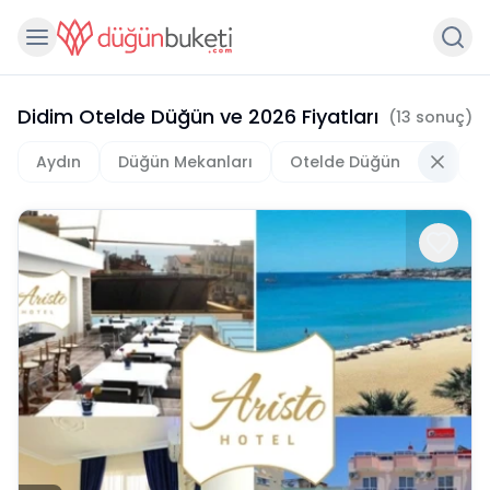
Didim Otelde Düğün
ve
2026
Fiyatları
(
13
sonuç)
Aydın
Düğün Mekanları
Otelde Düğün
D