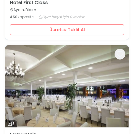
Hotel First Class
Aydın, Didim
450
kapasite
Fiyat bilgisi için üye olun
Ücretsiz Teklif Al
8