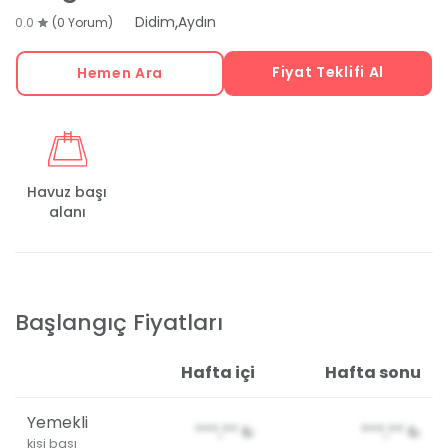
,
Didim
Aydın
0.0
(0 Yorum)
Fiyat Teklifi Al
Hemen Ara
Havuz başı
alanı
Başlangıç Fiyatları
Hafta içi
Hafta sonu
Yemekli
***,**
₺
***,**
₺
kişi başı