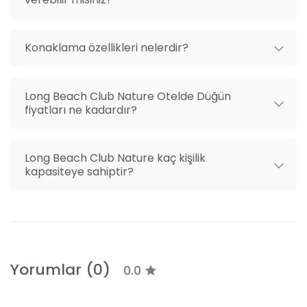
Deniz, havuz ve bahçe manzarasıyla dikkat çeken
odalarımızda, Roxy konforunu yaşayarak düğününüzü
Konaklama özellikleri nelerdir?
aynı zamanda bir tatile dönüştürebilirsiniz. Şehir
dışından gelen misafirleriniz için avantajlı konaklama
fırsatları sunan
The Roxy Hotels Didim
, özel
Long Beach Club Nature Otelde Düğün
günlerinizde yanınızda.
fiyatları ne kadardır?
Long Beach Club Nature kaç kişilik
kapasiteye sahiptir?
Yorumlar (0)
0.0