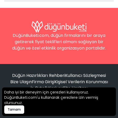
DüğünBuketi.com, düğün firmalarını bir araya
getirerek fiyat teklifleri almanı sağlayan bir
düğün ve özel etkinlik organizasyon portalıdır.
Düğün Hazırlıkları Rehberi
Kullanıcı Sözleşmesi
Bize Ulaşın
Firma Girişi
Kişisel Verilerin Korunması
İş Ortağı
Kariyer
Site Haritası
Daha iyi bir deneyim için çerezleri kullanıyoruz.
DüğünBuketi.com'u kullanarak çerezlere izin vermiş
Filtrele
olursunuz.
© 2016 -
2026
Tüm hakları saklıdır.
Tamam