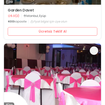
10
Garden Davet
5.0
(
2
)
İstanbul, Eyüp
400
kapasite
Fiyat bilgisi için üye olun
Ücretsiz Teklif Al