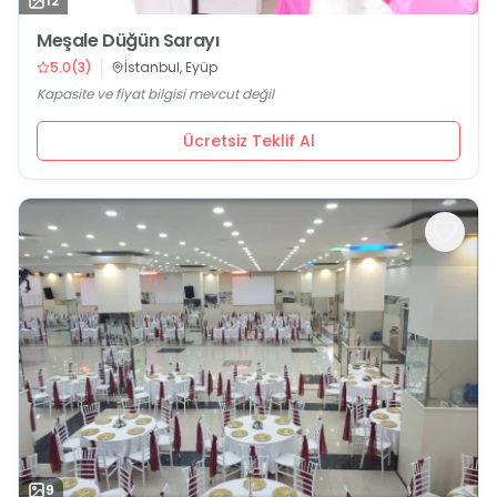
12
Meşale Düğün Sarayı
5.0
(
3
)
İstanbul, Eyüp
Kapasite ve fiyat bilgisi mevcut değil
Ücretsiz Teklif Al
9