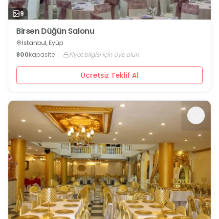
9
Birsen Düğün Salonu
İstanbul, Eyüp
800
kapasite
Fiyat bilgisi için üye olun
Ücretsiz Teklif Al