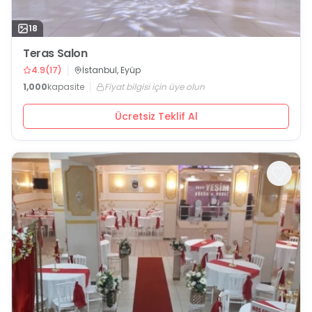
18
Teras Salon
4.9
(
17
)
İstanbul, Eyüp
1,000
kapasite
Fiyat bilgisi için üye olun
Ücretsiz Teklif Al