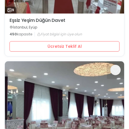
9
Eşsiz Yeşim Düğün Davet
İstanbul, Eyüp
450
kapasite
Fiyat bilgisi için üye olun
Ücretsiz Teklif Al