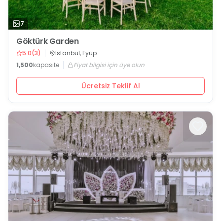
7
Göktürk Garden
5.0
(
3
)
İstanbul, Eyüp
1,500
kapasite
Fiyat bilgisi için üye olun
Ücretsiz Teklif Al