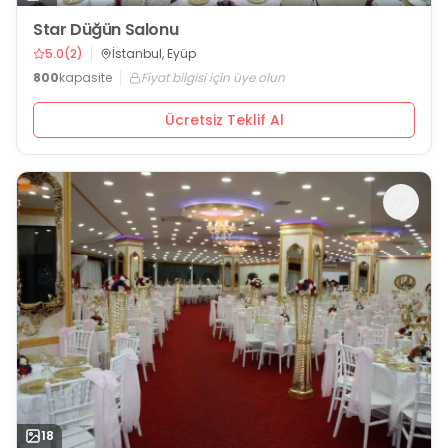
Star Düğün Salonu
5.0
(
2
)
İstanbul, Eyüp
800
kapasite
Fiyat bilgisi için üye olun
Ücretsiz Teklif Al
18