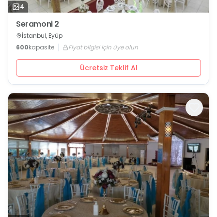
4
Seramoni 2
İstanbul, Eyüp
600
kapasite
Fiyat bilgisi için üye olun
Ücretsiz Teklif Al