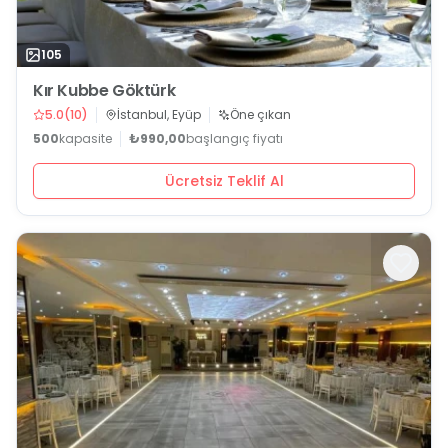
105
Kır Kubbe Göktürk
5.0
(
10
)
İstanbul, Eyüp
Öne çıkan
500
kapasite
₺990,00
başlangıç fiyatı
Ücretsiz Teklif Al