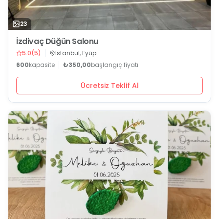
23
İzdivaç Düğün Salonu
5.0
(
5
)
İstanbul, Eyüp
600
kapasite
₺350,00
başlangıç fiyatı
Ücretsiz Teklif Al