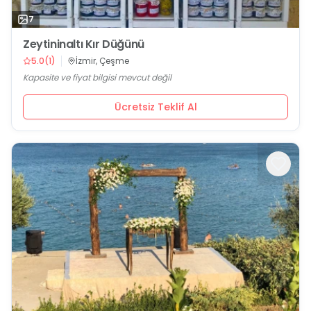
7
Zeytininaltı Kır Düğünü
5.0
(
1
)
İzmir, Çeşme
Kapasite ve fiyat bilgisi mevcut değil
Ücretsiz Teklif Al