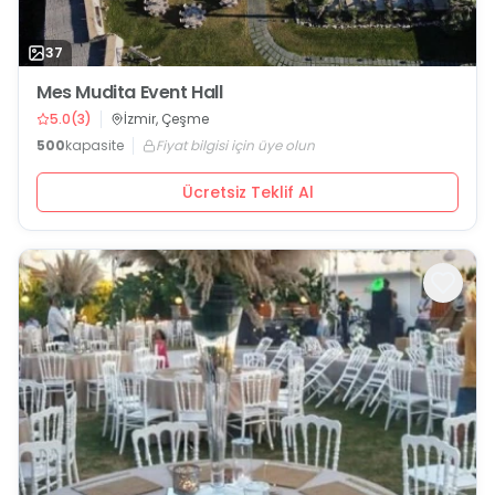
37
Mes Mudita Event Hall
5.0
(
3
)
İzmir, Çeşme
500
kapasite
Fiyat bilgisi için üye olun
Ücretsiz Teklif Al