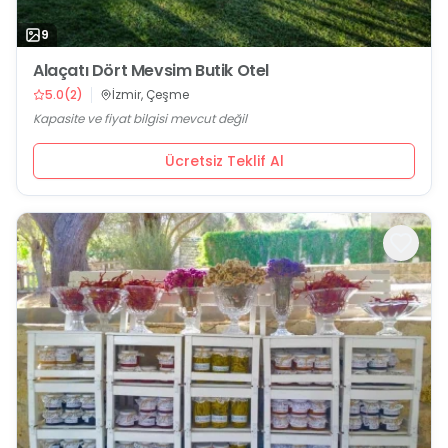
9
Alaçatı Dört Mevsim Butik Otel
5.0
(
2
)
İzmir, Çeşme
Kapasite ve fiyat bilgisi mevcut değil
Ücretsiz Teklif Al