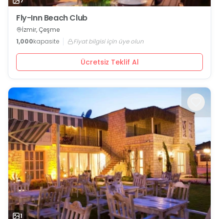
7
Fly-Inn Beach Club
İzmir, Çeşme
1,000
kapasite
Fiyat bilgisi için üye olun
Ücretsiz Teklif Al
1