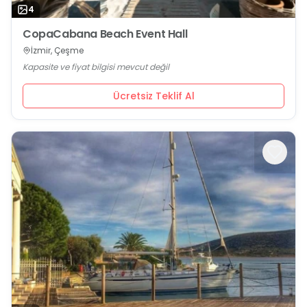
4
CopaCabana Beach Event Hall
İzmir, Çeşme
Kapasite ve fiyat bilgisi mevcut değil
Ücretsiz Teklif Al