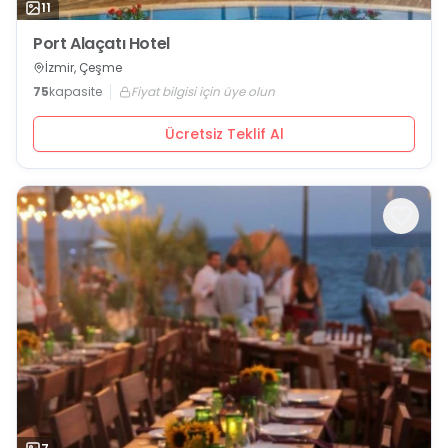
11
Port Alaçatı Hotel
İzmir, Çeşme
75
kapasite
Fiyat bilgisi için üye olun
Ücretsiz Teklif Al