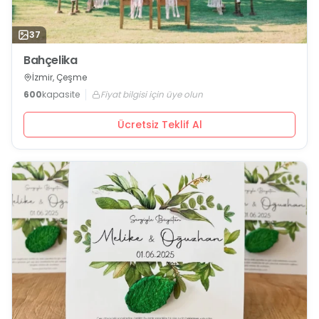
37
Bahçelika
İzmir, Çeşme
600
kapasite
Fiyat bilgisi için üye olun
Ücretsiz Teklif Al