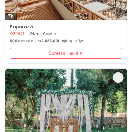
5
Paparazzi
5.0
(
2
)
İzmir, Çeşme
500
kapasite
₺2.685,00
başlangıç fiyatı
Ücretsiz Teklif Al