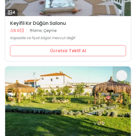
4
Keyifli Kır Düğün Salonu
5.0
(
1
)
İzmir, Çeşme
Kapasite ve fiyat bilgisi mevcut değil
Ücretsiz Teklif Al