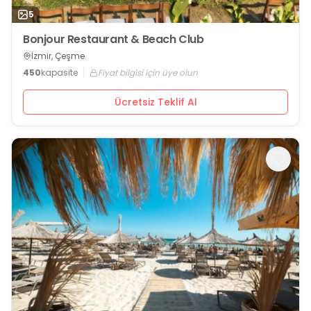
5
Bonjour Restaurant & Beach Club
İzmir, Çeşme
450
kapasite
Fiyat bilgisi için üye olun
Ücretsiz Teklif Al