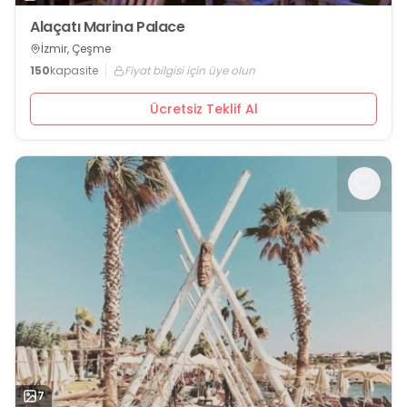
Alaçatı Marina Palace
İzmir, Çeşme
150
kapasite
Fiyat bilgisi için üye olun
Ücretsiz Teklif Al
7