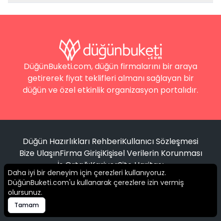
DüğünBuketi.com, düğün firmalarını bir araya
getirerek fiyat teklifleri almanı sağlayan bir
düğün ve özel etkinlik organizasyon portalıdır.
Düğün Hazırlıkları Rehberi
Kullanıcı Sözleşmesi
Bize Ulaşın
Firma Girişi
Kişisel Verilerin Korunması
İş Ortağı
Kariyer
Site Haritası
Daha iyi bir deneyim için çerezleri kullanıyoruz.
DüğünBuketi.com'u kullanarak çerezlere izin vermiş
Filtrele
olursunuz.
© 2016 -
2026
Tüm hakları saklıdır.
Tamam