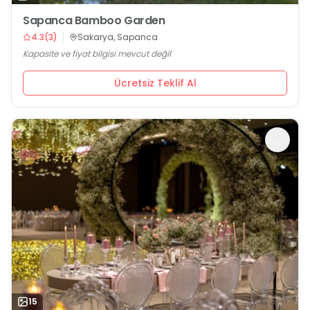
Sapanca Bamboo Garden
4.3
(
3
)
Sakarya, Sapanca
Kapasite ve fiyat bilgisi mevcut değil
Ücretsiz Teklif Al
15