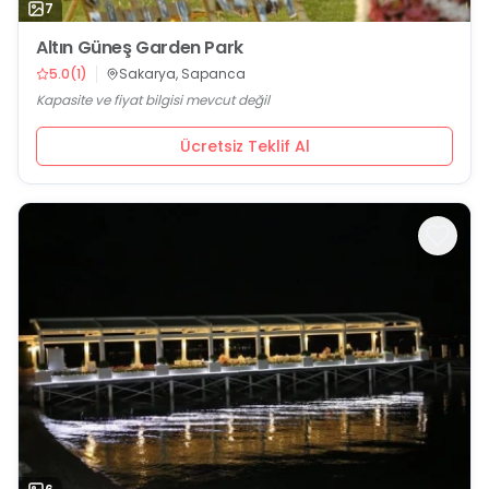
7
Altın Güneş Garden Park
5.0
(
1
)
Sakarya, Sapanca
Kapasite ve fiyat bilgisi mevcut değil
Ücretsiz Teklif Al