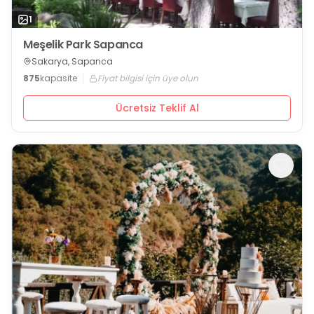
1
Meşelik Park Sapanca
Sakarya, Sapanca
875
kapasite
Fiyat bilgisi için üye olun
Ücretsiz Teklif Al