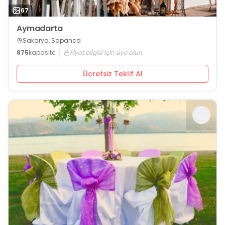
67
Aymadarta
Sakarya, Sapanca
875
kapasite
Fiyat bilgisi için üye olun
Ücretsiz Teklif Al