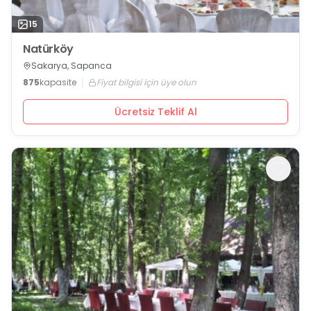
15
Natürköy
Sakarya, Sapanca
875
kapasite
Fiyat bilgisi için üye olun
Ücretsiz Teklif Al