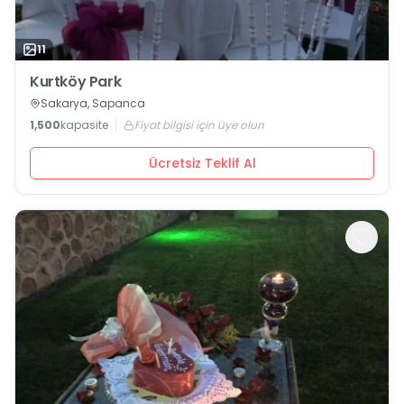
11
Kurtköy Park
Sakarya, Sapanca
1,500
kapasite
Fiyat bilgisi için üye olun
Ücretsiz Teklif Al