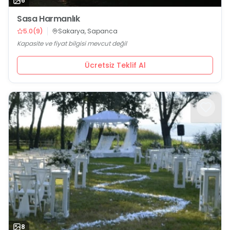
6
Sasa Harmanlık
5.0
(
9
)
Sakarya, Sapanca
Kapasite ve fiyat bilgisi mevcut değil
Ücretsiz Teklif Al
8