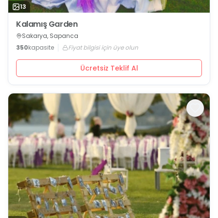
13
Kalamış Garden
Sakarya, Sapanca
350
kapasite
Fiyat bilgisi için üye olun
Ücretsiz Teklif Al