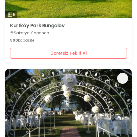
5
Kurtköy Park Bungalov
Sakarya, Sapanca
500
kapasite
Ücretsiz Teklif Al