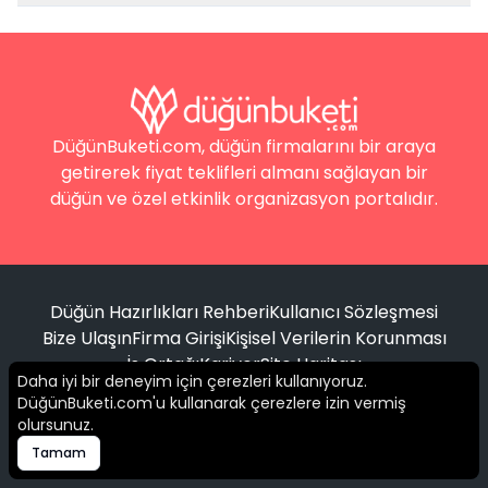
DüğünBuketi.com, düğün firmalarını bir araya
getirerek fiyat teklifleri almanı sağlayan bir
düğün ve özel etkinlik organizasyon portalıdır.
Düğün Hazırlıkları Rehberi
Kullanıcı Sözleşmesi
Bize Ulaşın
Firma Girişi
Kişisel Verilerin Korunması
İş Ortağı
Kariyer
Site Haritası
Daha iyi bir deneyim için çerezleri kullanıyoruz.
DüğünBuketi.com'u kullanarak çerezlere izin vermiş
Filtrele
olursunuz.
© 2016 -
2026
Tüm hakları saklıdır.
Tamam