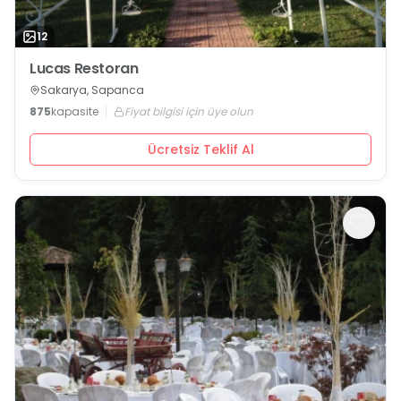
12
Lucas Restoran
Sakarya, Sapanca
875
kapasite
Fiyat bilgisi için üye olun
Ücretsiz Teklif Al