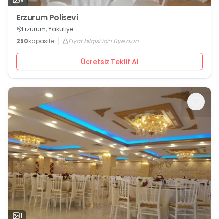
Erzurum Polisevi
Erzurum, Yakutiye
250
kapasite
Fiyat bilgisi için üye olun
Ücretsiz Teklif Al
1