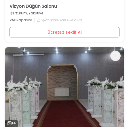
Vizyon Düğün Salonu
Erzurum, Yakutiye
250
kapasite
Fiyat bilgisi için üye olun
Ücretsiz Teklif Al
14