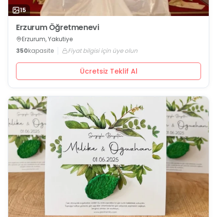
15
Erzurum Öğretmenevi
Erzurum, Yakutiye
350
kapasite
Fiyat bilgisi için üye olun
Ücretsiz Teklif Al