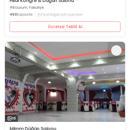
Hilal Kongre & Düğün Salonu
Erzurum, Yakutiye
450
kapasite
Fiyat bilgisi için üye olun
Ücretsiz Teklif Al
10
Mimm Düğün Salonu