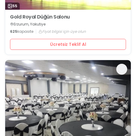
55
Gold Royal Düğün Salonu
Erzurum, Yakutiye
625
kapasite
Fiyat bilgisi için üye olun
Ücretsiz Teklif Al