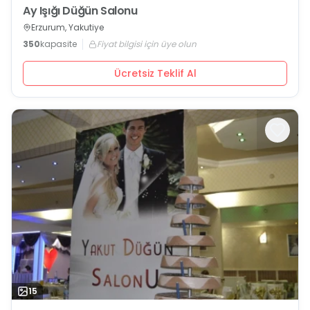
Ay Işığı Düğün Salonu
Erzurum, Yakutiye
350
kapasite
Fiyat bilgisi için üye olun
Ücretsiz Teklif Al
15