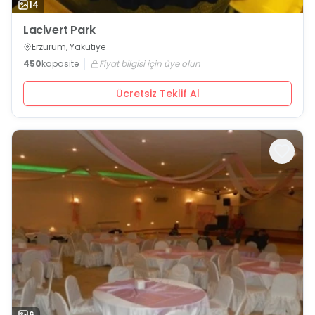
14
Lacivert Park
Erzurum, Yakutiye
450
kapasite
Fiyat bilgisi için üye olun
Ücretsiz Teklif Al
6