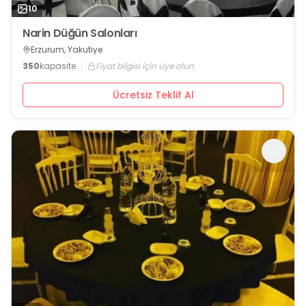
10
Narin Düğün Salonları
Erzurum, Yakutiye
350
kapasite
Fiyat bilgisi için üye olun
Ücretsiz Teklif Al