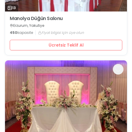
13
Manolya Düğün Salonu
Erzurum, Yakutiye
450
kapasite
Fiyat bilgisi için üye olun
Ücretsiz Teklif Al