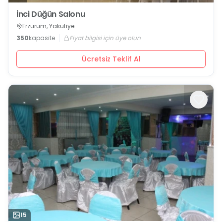
İnci Düğün Salonu
Erzurum, Yakutiye
350
kapasite
Fiyat bilgisi için üye olun
Ücretsiz Teklif Al
15