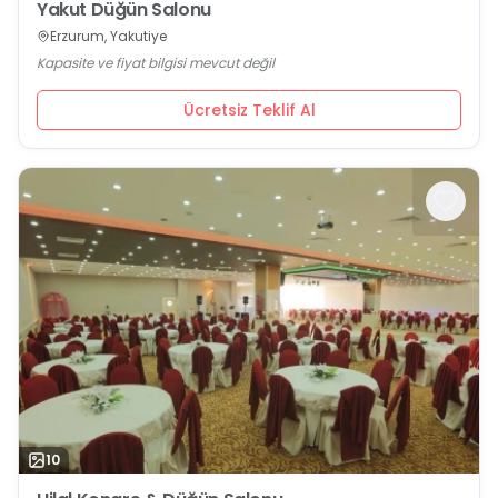
Yakut Düğün Salonu
Erzurum, Yakutiye
Kapasite ve fiyat bilgisi mevcut değil
Ücretsiz Teklif Al
10