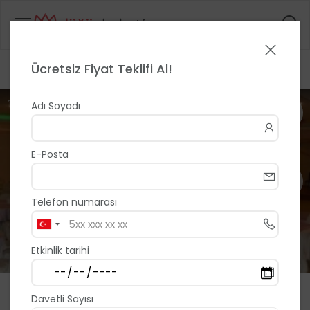
Ücretsiz Fiyat Teklifi Al!
Anasayfa
>
>
Erzurum Polisevi
1 / 7
Adı Soyadı
E-Posta
Telefon numarası
Etkinlik tarihi
Erzurum Polisevi
Davetli Sayısı