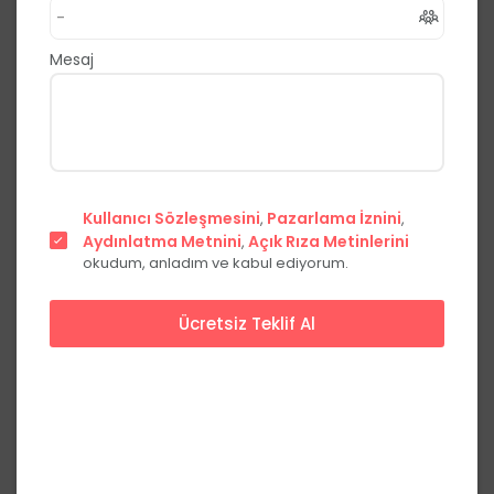
,
Yakutiye
Erzurum
0.0
(0 Yorum)
Mesaj
Fiyat Teklifi Al
Hemen Ara
Şehir
Kullanıcı Sözleşmesini
Pazarlama İznini
,
,
merkezinde
Aydınlatma Metnini
Açık Rıza Metinlerini
,
okudum, anladım ve kabul ediyorum.
Ücretsiz Teklif Al
Başlangıç Fiyatları
Hafta içi
Hafta sonu
Yemekli
***,**
₺
***,**
₺
kişi başı