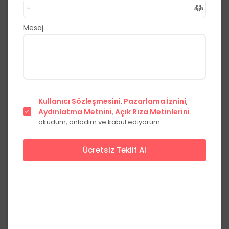
,
Yakutiye
Erzurum
0.0
(0 Yorum)
Mesaj
Fiyat Teklifi Al
Hemen Ara
Başlangıç Fiyatları
Kullanıcı Sözleşmesini
Pazarlama İznini
,
,
Aydınlatma Metnini
Hafta içi
Açık Rıza Metinlerini
Hafta sonu
,
okudum, anladım ve kabul ediyorum.
Yemeksiz
***,**
₺
***,**
₺
paket fiyatı
Ücretsiz Teklif Al
Fiyatları görmek için üye olun
Üye Ol