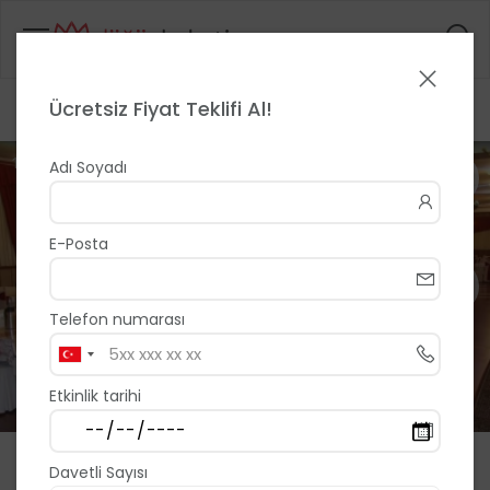
Ücretsiz Fiyat Teklifi Al!
Anasayfa
>
>
Manolya Düğün Salonu
1 / 14
Adı Soyadı
E-Posta
Telefon numarası
Etkinlik tarihi
Manolya Düğün Salonu
Davetli Sayısı