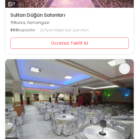
7
Sultan Düğün Salonları
Bursa, Osmangazi
800
kapasite
Fiyat bilgisi için üye olun
Ücretsiz Teklif Al