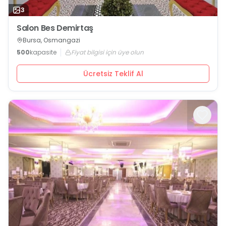
3
Salon Bes Demirtaş
Bursa, Osmangazi
500
kapasite
Fiyat bilgisi için üye olun
Ücretsiz Teklif Al