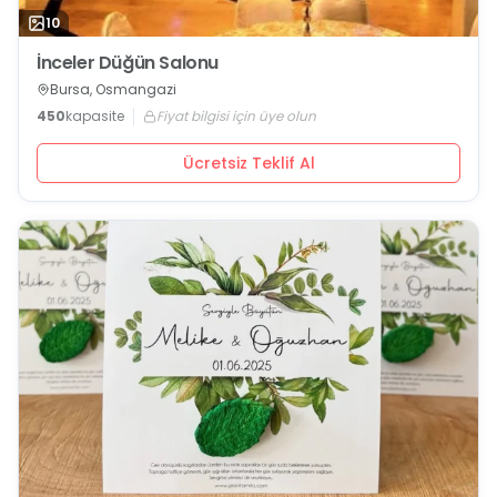
10
İnceler Düğün Salonu
Bursa, Osmangazi
450
kapasite
Fiyat bilgisi için üye olun
Ücretsiz Teklif Al