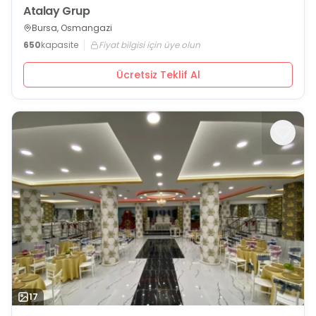
Atalay Grup
Bursa, Osmangazi
650
kapasite
Fiyat bilgisi için üye olun
Ücretsiz Teklif Al
17