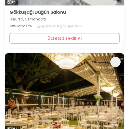
15
Gökkuşağı Düğün Salonu
Bursa, Osmangazi
625
kapasite
Fiyat bilgisi için üye olun
Ücretsiz Teklif Al
214