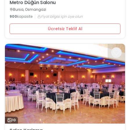
Metro Düğün Salonu
Bursa, Osmangazi
900
kapasite
Fiyat bilgisi için üye olun
Ücretsiz Teklif Al
10