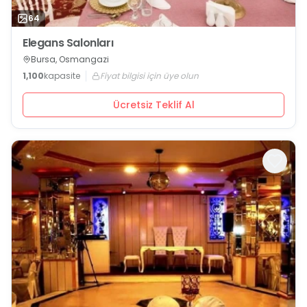
64
Elegans Salonları
Bursa, Osmangazi
1,100
kapasite
Fiyat bilgisi için üye olun
Ücretsiz Teklif Al