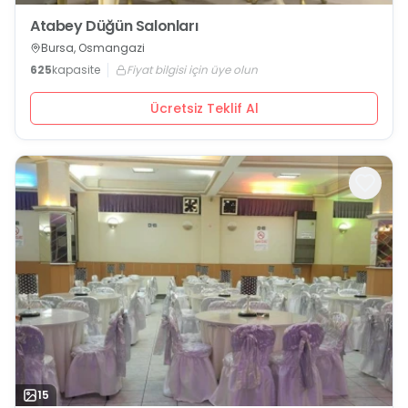
Atabey Düğün Salonları
Bursa, Osmangazi
625
kapasite
Fiyat bilgisi için üye olun
Ücretsiz Teklif Al
15