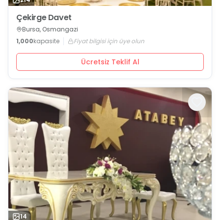
Çekirge Davet
Bursa, Osmangazi
1,000
kapasite
Fiyat bilgisi için üye olun
Ücretsiz Teklif Al
14