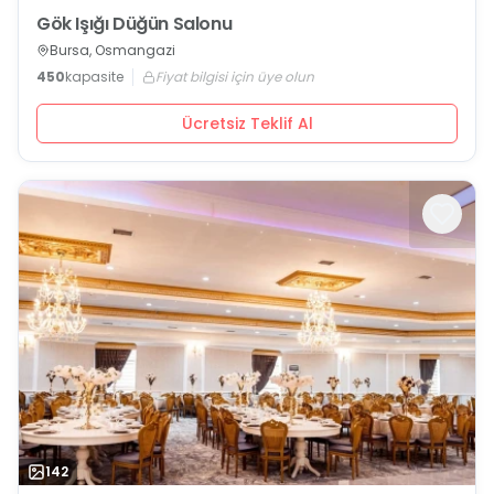
Gök Işığı Düğün Salonu
Bursa, Osmangazi
450
kapasite
Fiyat bilgisi için üye olun
Ücretsiz Teklif Al
142