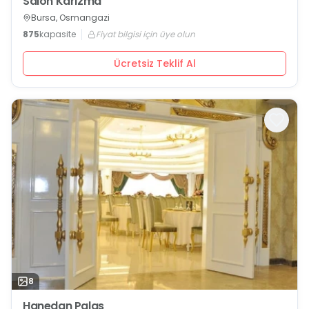
Salon Karizma
Bursa, Osmangazi
875
kapasite
Fiyat bilgisi için üye olun
Ücretsiz Teklif Al
8
Hanedan Palas