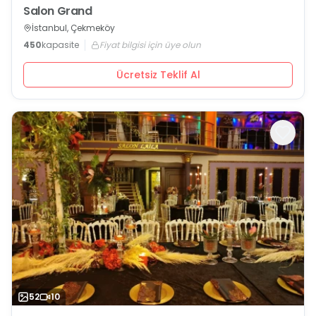
Salon Grand
İstanbul, Çekmeköy
450
kapasite
Fiyat bilgisi için üye olun
Ücretsiz Teklif Al
52
10