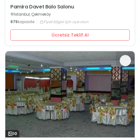
Pamira Davet Balo Salonu
İstanbul, Çekmeköy
875
kapasite
Fiyat bilgisi için üye olun
Ücretsiz Teklif Al
10