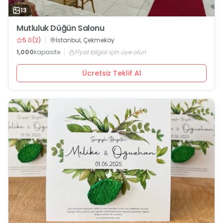
13
Mutluluk Düğün Salonu
5.0
(
2
)
İstanbul, Çekmeköy
1,000
kapasite
Fiyat bilgisi için üye olun
Ücretsiz Teklif Al