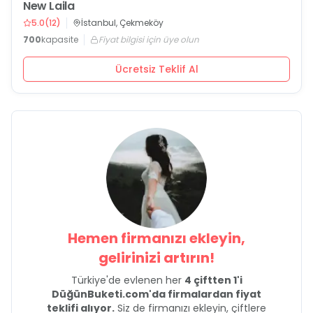
New Laila
5.0
(
12
)
İstanbul, Çekmeköy
700
kapasite
Fiyat bilgisi için üye olun
Ücretsiz Teklif Al
Hemen firmanızı ekleyin,
gelirinizi artırın!
Türkiye'de evlenen her
4 çiftten 1'i
DüğünBuketi.com'da firmalardan fiyat
teklifi alıyor.
Siz de firmanızı ekleyin, çiftlere