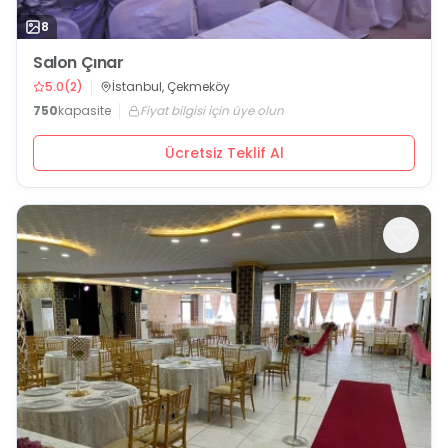
8
Salon Çınar
5.0
(
2
)
İstanbul, Çekmeköy
750
kapasite
Fiyat bilgisi için üye olun
Ücretsiz Teklif Al