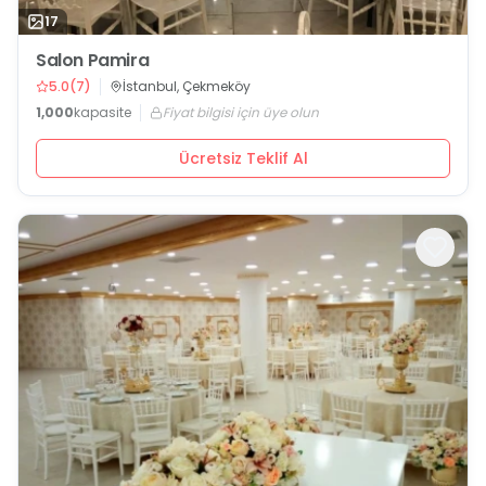
17
Salon Pamira
5.0
(
7
)
İstanbul, Çekmeköy
1,000
kapasite
Fiyat bilgisi için üye olun
Ücretsiz Teklif Al