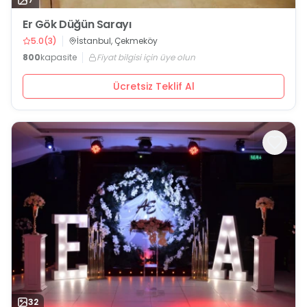
Er Gök Düğün Sarayı
5.0
(
3
)
İstanbul, Çekmeköy
800
kapasite
Fiyat bilgisi için üye olun
Ücretsiz Teklif Al
32