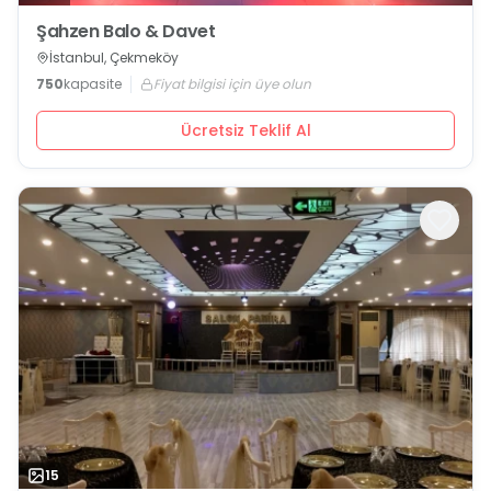
Şahzen Balo & Davet
İstanbul, Çekmeköy
750
kapasite
Fiyat bilgisi için üye olun
Ücretsiz Teklif Al
15