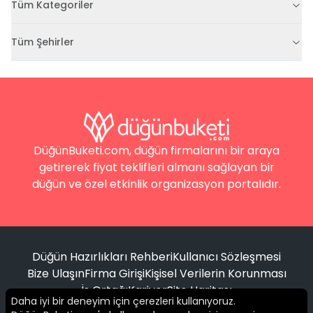
Tüm Kategoriler
Tüm Şehirler
DüğünBuketi.com, düğün firmalarını bir araya
getirerek fiyat teklifleri almanı sağlayan bir
düğün ve özel etkinlik organizasyon portalıdır.
Düğün Hazırlıkları Rehberi
Kullanıcı Sözleşmesi
Bize Ulaşın
Firma Girişi
Kişisel Verilerin Korunması
İş Ortağı
Kariyer
Site Haritası
Daha iyi bir deneyim için çerezleri kullanıyoruz.