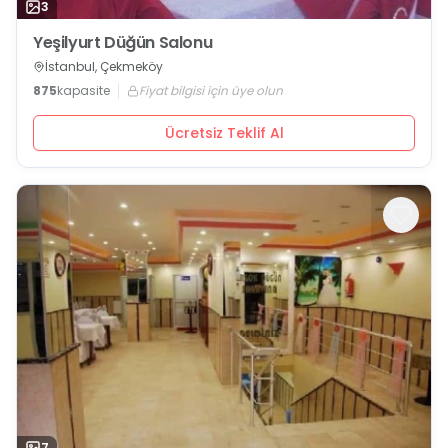
3
Yeşilyurt Düğün Salonu
İstanbul, Çekmeköy
875
kapasite
Fiyat bilgisi için üye olun
Ücretsiz Teklif Al
7