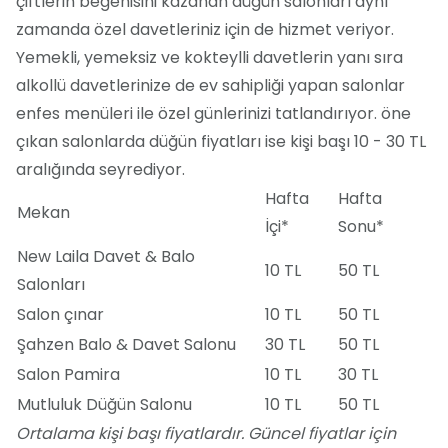
çiftlerin beğenisini kazanan düğün salonları aynı
zamanda özel davetleriniz için de hizmet veriyor.
Yemekli, yemeksiz ve kokteylli davetlerin yanı sıra
alkollü davetlerinize de ev sahipliği yapan salonlar
enfes menüleri ile özel günlerinizi tatlandırıyor. öne
çıkan salonlarda düğün fiyatları ise kişi başı 10 - 30 TL
aralığında seyrediyor.
Hafta
Hafta
Mekan
İçi*
Sonu*
New Laila Davet & Balo
10 TL
50 TL
Salonları
Salon çınar
10 TL
50 TL
Şahzen Balo & Davet Salonu
30 TL
50 TL
Salon Pamira
10 TL
30 TL
Mutluluk Düğün Salonu
10 TL
50 TL
Ortalama kişi başı fiyatlardır. Güncel fiyatlar için