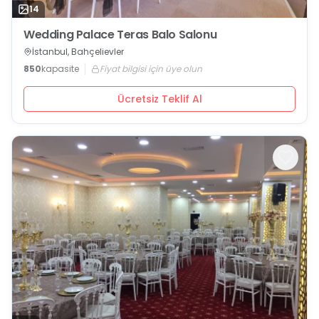
14
Wedding Palace Teras Balo Salonu
İstanbul, Bahçelievler
850
kapasite
Fiyat bilgisi için üye olun
Ücretsiz Teklif Al