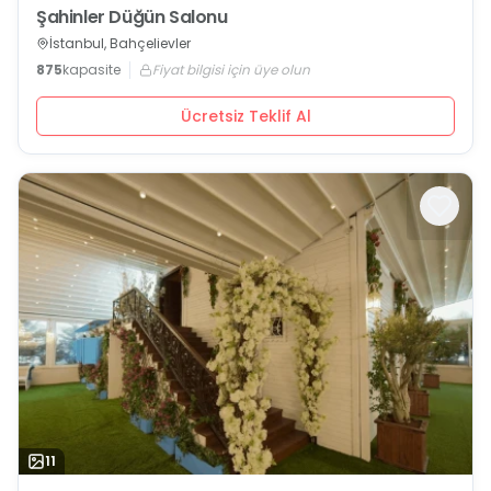
Şahinler Düğün Salonu
İstanbul, Bahçelievler
875
kapasite
Fiyat bilgisi için üye olun
Ücretsiz Teklif Al
11