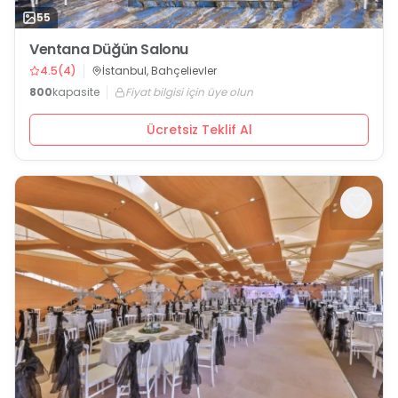
55
Ventana Düğün Salonu
4.5
(
4
)
İstanbul, Bahçelievler
800
kapasite
Fiyat bilgisi için üye olun
Ücretsiz Teklif Al