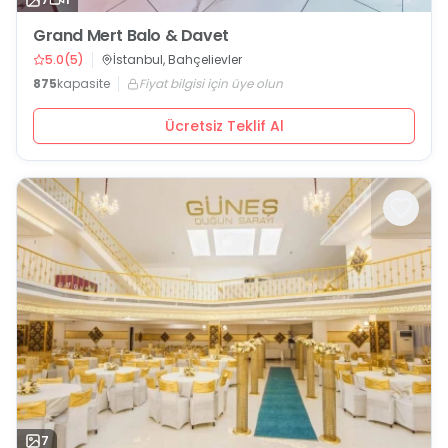
Grand Mert Balo & Davet
5.0
(
5
)
İstanbul, Bahçelievler
875
kapasite
Fiyat bilgisi için üye olun
Ücretsiz Teklif Al
7