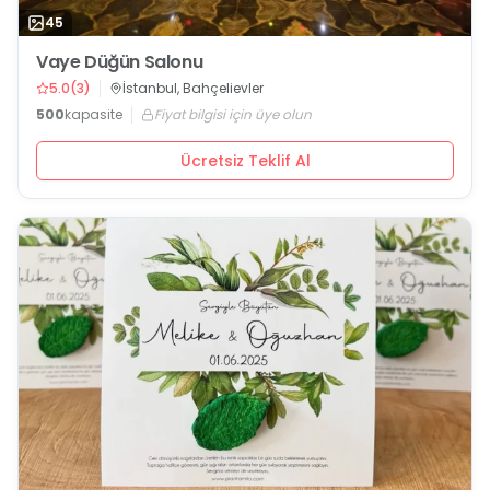
45
Vaye Düğün Salonu
5.0
(
3
)
İstanbul, Bahçelievler
500
kapasite
Fiyat bilgisi için üye olun
Ücretsiz Teklif Al