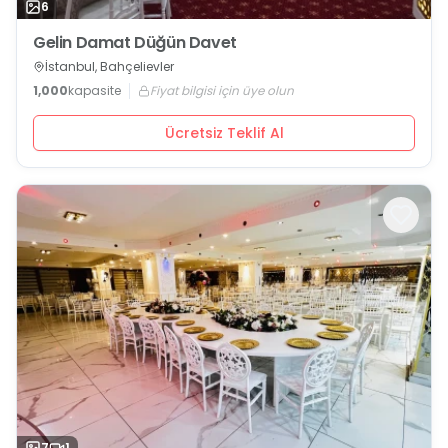
6
Gelin Damat Düğün Davet
İstanbul, Bahçelievler
1,000
kapasite
Fiyat bilgisi için üye olun
Ücretsiz Teklif Al
7
1