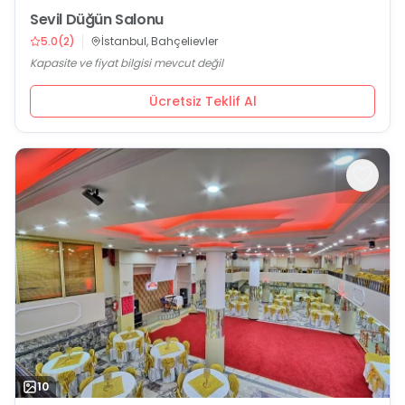
Sevil Düğün Salonu
5.0
(
2
)
İstanbul, Bahçelievler
Kapasite ve fiyat bilgisi mevcut değil
Ücretsiz Teklif Al
10