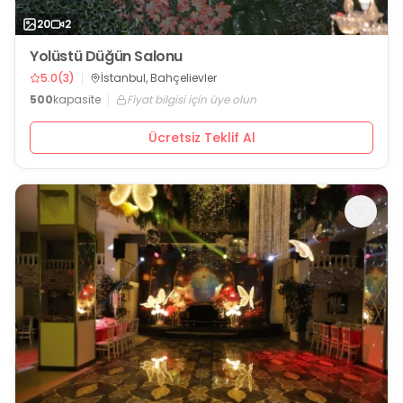
20
2
Yolüstü Düğün Salonu
5.0
(
3
)
İstanbul, Bahçelievler
500
kapasite
Fiyat bilgisi için üye olun
Ücretsiz Teklif Al