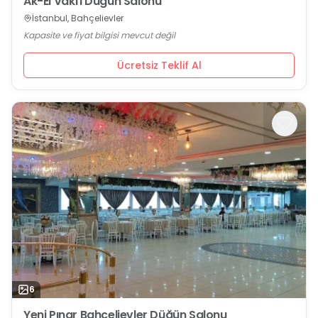
Ak-El Vakfı Düğün Salonu
İstanbul, Bahçelievler
Kapasite ve fiyat bilgisi mevcut değil
Ücretsiz Teklif Al
6
Yeni Pınar Bahçelievler Düğün Salonu