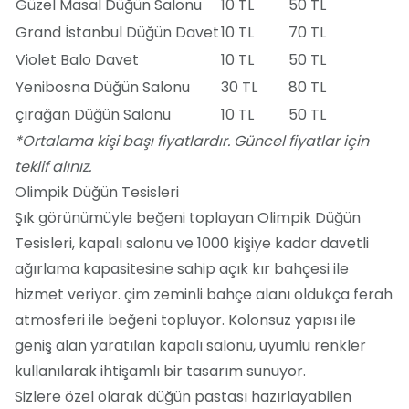
Güzel Masal Düğün Salonu
10 TL
50 TL
Grand İstanbul Düğün Davet
10 TL
70 TL
Violet Balo Davet
10 TL
50 TL
Yenibosna Düğün Salonu
30 TL
80 TL
çırağan Düğün Salonu
10 TL
50 TL
*Ortalama kişi başı fiyatlardır. Güncel fiyatlar için
teklif alınız.
Olimpik Düğün Tesisleri
Şık görünümüyle beğeni toplayan Olimpik Düğün
Tesisleri, kapalı salonu ve 1000 kişiye kadar davetli
ağırlama kapasitesine sahip açık kır bahçesi ile
hizmet veriyor. çim zeminli bahçe alanı oldukça ferah
atmosferi ile beğeni topluyor. Kolonsuz yapısı ile
geniş alan yaratılan kapalı salonu, uyumlu renkler
kullanılarak ihtişamlı bir tasarım sunuyor.
Sizlere özel olarak düğün pastası hazırlayabilen