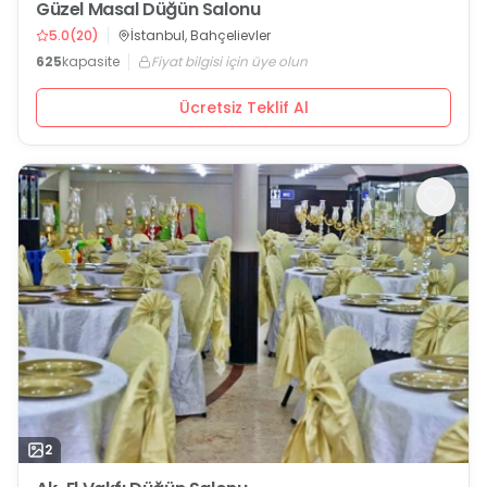
Güzel Masal Düğün Salonu
5.0
(
20
)
İstanbul, Bahçelievler
625
kapasite
Fiyat bilgisi için üye olun
Ücretsiz Teklif Al
2