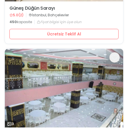
Güneş Düğün Sarayı
5.0
(
2
)
İstanbul, Bahçelievler
450
kapasite
Fiyat bilgisi için üye olun
Ücretsiz Teklif Al
3