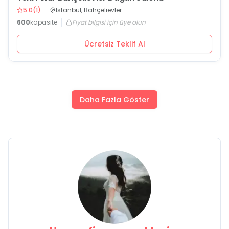
5.0
(
1
)
İstanbul, Bahçelievler
600
kapasite
Fiyat bilgisi için üye olun
Ücretsiz Teklif Al
Daha Fazla Göster