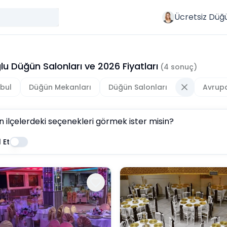
Ücretsiz Düğ
lu Düğün Salonları
ve
2026
Fiyatları
(
4
sonuç)
nbul
Düğün Mekanları
Düğün Salonları
Avrup
n ilçelerdeki seçenekleri görmek ister misin?
 Et