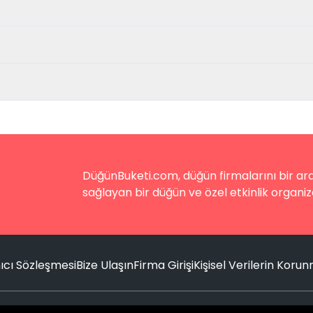
DüğünBuketi.com, düğün firmalarını bir aray
sağlayan bir düğün ve özel etkinlik organiz
ıcı Sözleşmesi
Bize Ulaşın
Firma Girişi
Kişisel Verilerin Koru