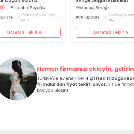
r Düğün Salonu
Simge Düğün Salonları
13
)
İstanbul, Beyoğlu
İstanbul, Beyoğlu
Fiyat bilgisi için üye
Fiyat bilgisi içi
apasite
800
kapasite
olun
olun
Ücretsiz Teklif Al
Ücretsiz Teklif Al
Hemen firmanızı ekleyin, gelirini
Türkiye'de evlenen her
4 çiftten 1'i DüğünB
firmalardan fiyat teklifi alıyor.
Siz de firman
kolayca ulaşın!