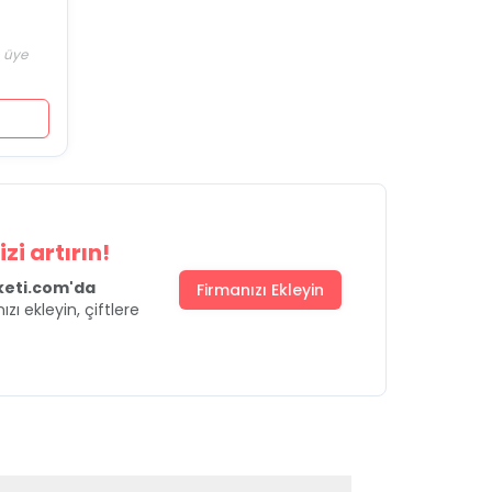
n üye
zi artırın!
uketi.com'da
Firmanızı Ekleyin
ızı ekleyin, çiftlere