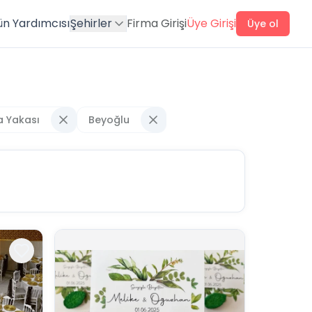
ün Yardımcısı
Şehirler
Firma Girişi
Üye Girişi
Üye ol
a Yakası
Beyoğlu