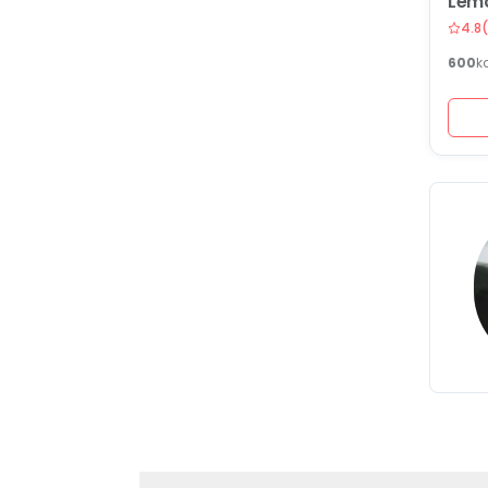
Lema
4.8
(
600
k