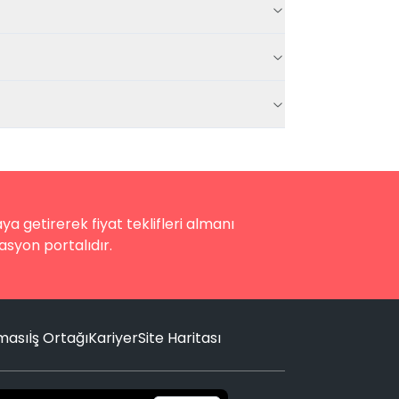
a getirerek fiyat teklifleri almanı
asyon portalıdır.
nması
İş Ortağı
Kariyer
Site Haritası