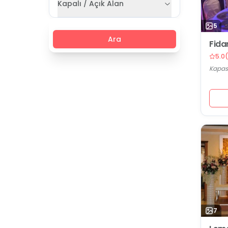
Kapalı / Açık Alan
5
Ara
Fida
5.0
(
Kapasi
7