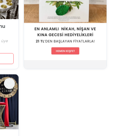
nu
n üye