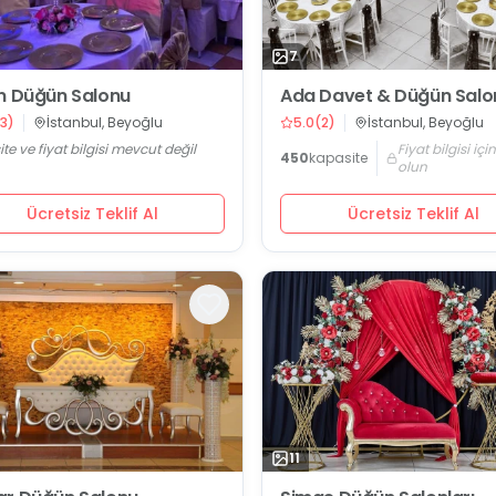
7
n Düğün Salonu
Ada Davet & Düğün Salo
3
)
İstanbul, Beyoğlu
5.0
(
2
)
İstanbul, Beyoğlu
te ve fiyat bilgisi mevcut değil
Fiyat bilgisi içi
450
kapasite
olun
Ücretsiz Teklif Al
Ücretsiz Teklif Al
11