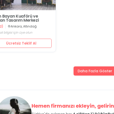
m Bayan Kuaförü ve
an Tasarım Merkezi
2
)
Ankara, Altındağ
at bilgisi için üye olun
Ücretsiz Teklif Al
Daha Fazla Göster
Hemen firmanızı ekleyin, gelirini