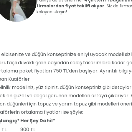
Türkiye'de evlenen her
4 çiftten 1'i DüğünB
firmalardan fiyat teklifi alıyor.
Siz de firman
kolayca ulaşın!
, elbisenize ve düğün konseptinize en iyi uyacak modeli sizl
arı, taçlı duvaklı gelin başından salaş tasarımlara kadar g
alama paket fiyatları 750 TL'den başlıyor. Ayrıntılı bilgi y
pan Kuaförler
inlik modeliniz, yüz tipiniz, düğün konseptiniz gibi detayla
k en güzel ve doğal görünen modelleri ortaya çıkarıyor. Kır 
on düğünleri için topuz ve yarım topuz gibi modelleri öneri
förlerin ortalama fiyatları ise şöyle;
langıç*
Her Şey Dahil*
 TL
800 TL