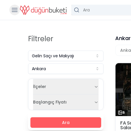
Filtreler
Ankar
Anka
Gelin Saçı ve Makyajı
Ankara
İlçeler
Başlangıç Fiyatı
6
FA S
Ara
Salo