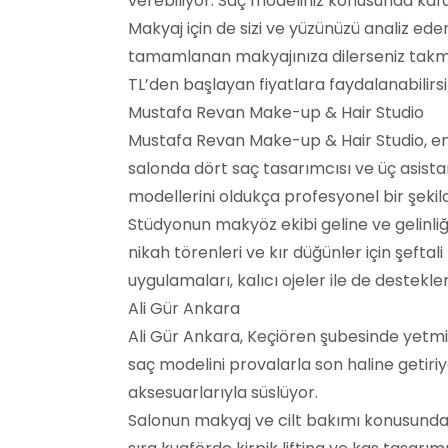
verebiliyor. Saç modeliniz konusunda kafa
Makyaj için de sizi ve yüzünüzü analiz ed
tamamlanan makyajınıza dilerseniz takma k
TL’den başlayan fiyatlara faydalanabilirsi
Mustafa Revan Make-up & Hair Studio
Mustafa Revan Make-up & Hair Studio, en 
salonda dört saç tasarımcısı ve üç asistan 
modellerini oldukça profesyonel bir şekild
Stüdyonun makyöz ekibi geline ve gelinliğ
nikah törenleri ve kır düğünler için şefta
uygulamaları, kalıcı ojeler ile de destekl
Ali Gür Ankara
Ali Gür Ankara, Keçiören şubesinde yetmiş
saç modelini provalarla son haline getiriyo
aksesuarlarıyla süslüyor.
Salonun makyaj ve cilt bakımı konusunda 