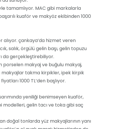
ı da sunuyor.
riyle tamamlıyor. MAC gibi markalarla
 başarılı kuaför ve makyöz ekibinden 1000
er alıyor. çankaya’da hizmet veren
k, salık, örgülü gelin başı, gelin topuzu
ı da gerçekleştirebiliyor.
çin porselen makyaj ve buğulu makyaj,
 makyajlar takma kirpikler, ipek kirpik
fiyatları 1000 TL’den başlıyor.
asarımında yeniliği benimseyen kuaför,
i modelleri, gelin tacı ve toka gibi saç
lan doğal tonlarda yüz makyajlarının yanı