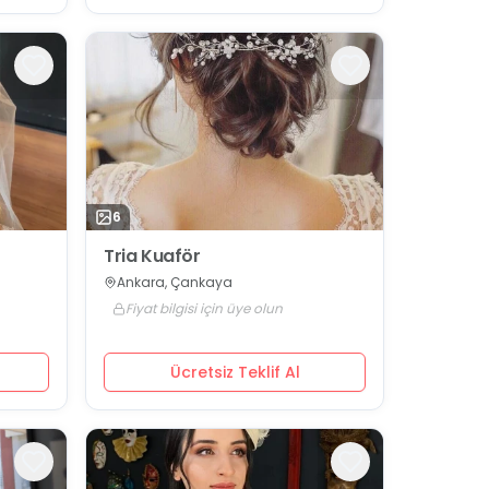
6
Tria Kuaför
Ankara, Çankaya
Fiyat bilgisi için üye olun
Ücretsiz Teklif Al