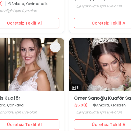
1
)
Ankara, Yenimahalle
Fiyat bilgisi için üye olun
at bilgisi için üye olun
Ücretsiz Teklif Al
Ücretsiz Teklif Al
9
is Kuaför
Ömer Sarıoğlu Kuaför Sa
ara, Çankaya
5.0
(
1
)
Ankara, Keçiören
at bilgisi için üye olun
Fiyat bilgisi için üye olun
Ücretsiz Teklif Al
Ücretsiz Teklif Al