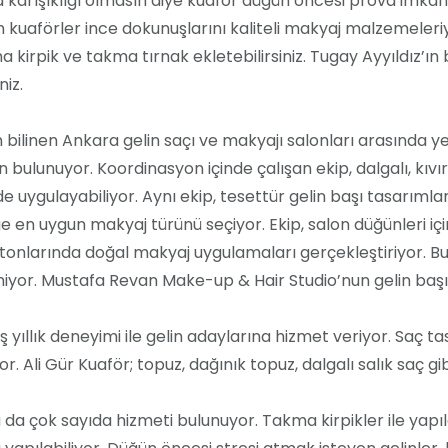
 karışıklığı olmasın diye kuaför düğün öncesi prova imkân
en kuaförler ince dokunuşlarını kaliteli makyaj malzemele
irpik ve takma tırnak ekletebilirsiniz. Tugay Ayyıldız’ın
niz.
bilinen Ankara gelin saçı ve makyajı salonları arasında y
bulunuyor. Koordinasyon içinde çalışan ekip, dalgalı, kıvırcı
e uygulayabiliyor. Aynı ekip, tesettür gelin başı tasarımlar
e en uygun makyaj türünü seçiyor. Ekip, salon düğünleri i
li tonlarında doğal makyaj uygulamaları gerçekleştiriyor. Bu
eniyor. Mustafa Revan Make-up & Hair Studio’nun gelin başı 
 yıllık deneyimi ile gelin adaylarına hizmet veriyor. Saç t
r. Ali Gür Kuaför; topuz, dağınık topuz, dalgalı salık saç gib
da çok sayıda hizmeti bulunuyor. Takma kirpikler ile yapı