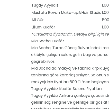
Tugay Ayyıldız
1.0
Mustafa Revan Make-up&Hair Studio
1.0
Ali Gür
500
Lilium Kuaför
1.0
*Ortalama fiyatlardır. Detaylı bilgi için tekl
Mia Sacha Kuaför
Mia Sacha, Turan Güneş Bulvarı'ndaki mer
ekibiyle çalışan salon, gelin başı ve pors
geçirebiliyor.
Mia Sacha’da makyaj ve takma kirpik uygul
tonlarına göre kararlaştırılıyor. Salonun 
makyajı için fiyatları 600 TL’den başlaya
Tugay Ayyıldız Kuaför Salonu Fiyatları
Tugay Ayyıldız Ankara çankaya şubesinde
gelinin saç rengine ve gelinliğe bir göz a