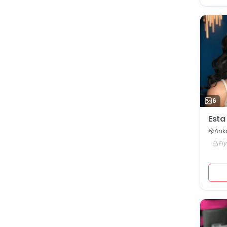
6
Esta
Ank
Fiy