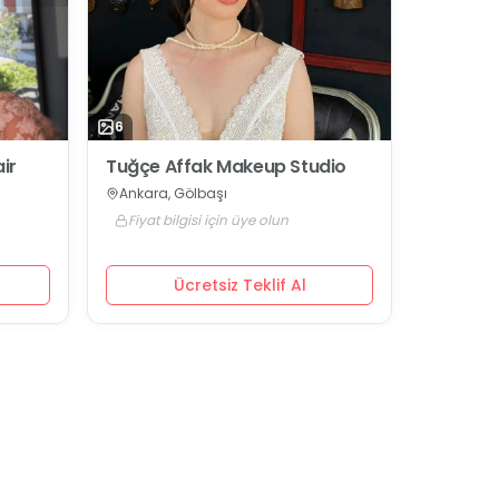
6
ir
Tuğçe Affak Makeup Studio
Ankara, Gölbaşı
Fiyat bilgisi için üye olun
Ücretsiz Teklif Al