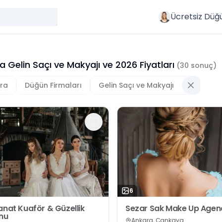
Ücretsiz Düğ
a Gelin Saçı ve Makyajı
ve
2026
Fiyatları
(
30
sonuç)
ra
Düğün Firmaları
Gelin Saçı ve Makyajı
6
anat Kuaför & Güzellik
Sezar Sak Make Up Agen
nu
Ankara, Çankaya