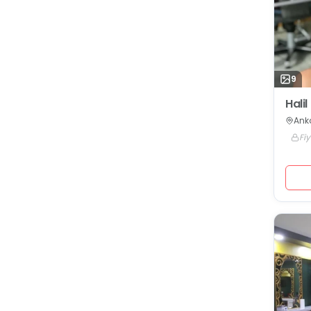
9
Hali
Ank
Fiy