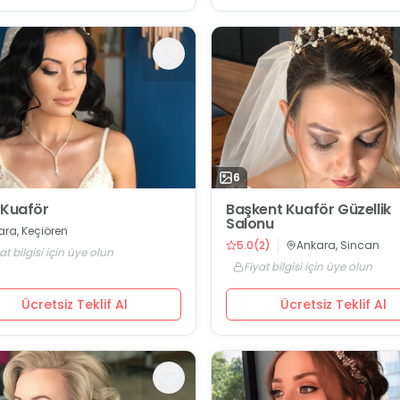
6
 Kuaför
Başkent Kuaför Güzellik
Salonu
ara, Keçiören
5.0
(
2
)
Ankara, Sincan
at bilgisi için üye olun
Fiyat bilgisi için üye olun
Ücretsiz Teklif Al
Ücretsiz Teklif Al