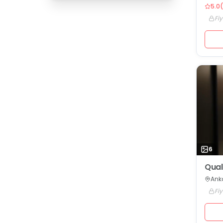
5.0
(
Fiy
6
Qual
Ank
Fiy