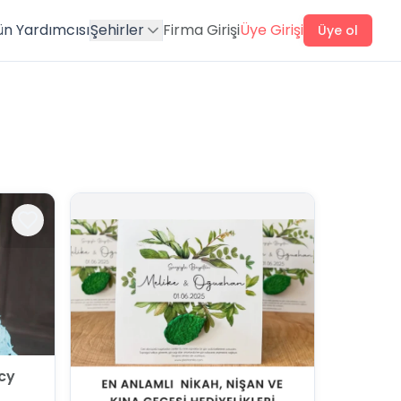
ün Yardımcısı
Şehirler
Firma Girişi
Üye Girişi
Üye ol
cy