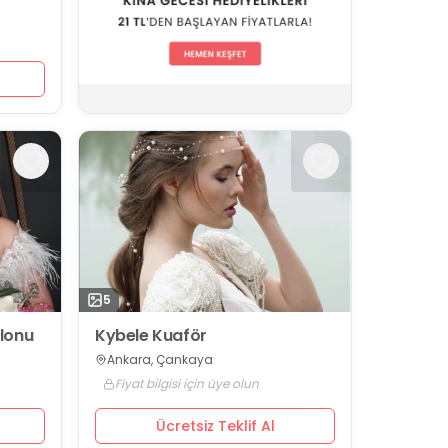
5
lonu
Kybele Kuaför
Ankara, Çankaya
Fiyat bilgisi için üye olun
Ücretsiz Teklif Al