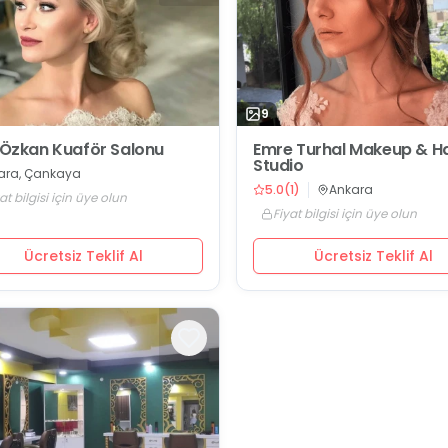
9
l Özkan Kuaför Salonu
Emre Turhal Makeup & Ha
Studio
ara, Çankaya
5.0
(
1
)
Ankara
at bilgisi için üye olun
Fiyat bilgisi için üye olun
Ücretsiz Teklif Al
Ücretsiz Teklif Al