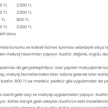
00 TL
2.000 TL
00 TL
2.000 TL
 TL
800 TL
00 TL
2.000 TL
if alınız.
kezi konumu ve kaliteli hizmet sunması sebebiyle sıkça te
elen makyaj tasarımları yapıyor. Kuaför; dağınık, örgülü, du
aması da gerçekleştiriliyor. özel yapılan makyajlarda kulla
saç, makyaj hizmetlerinden ister salona gelerek ister eviniz
n kuaför, 800 TL’ye manikür, pedikür gibi uygulamalar da ya
 özenli gelin saçı ve makyajı uygulamaları yapıyor. Kuaf
tıyor. Kafası karışık gelin adayları kuaförün eski modelleri