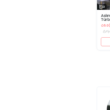
3
Aslı
Türb
5.0
(
Fiy