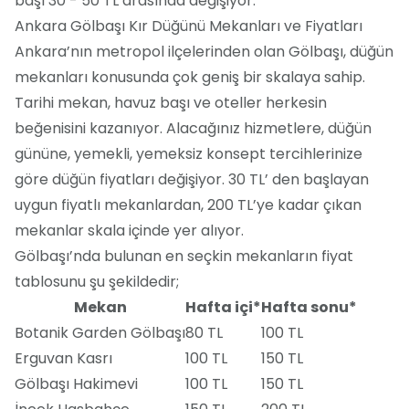
başı 30 - 50 TL arasında değişiyor.
Ankara Gölbaşı Kır Düğünü Mekanları ve Fiyatları
Ankara’nın metropol ilçelerinden olan Gölbaşı, düğün
mekanları konusunda çok geniş bir skalaya sahip.
Tarihi mekan, havuz başı ve oteller herkesin
beğenisini kazanıyor. Alacağınız hizmetlere, düğün
gününe, yemekli, yemeksiz konsept tercihlerinize
göre düğün fiyatları değişiyor. 30 TL’ den başlayan
uygun fiyatlı mekanlardan, 200 TL’ye kadar çıkan
mekanlar skala içinde yer alıyor.
Gölbaşı’nda bulunan en seçkin mekanların fiyat
tablosunu şu şekildedir;
Mekan
Hafta içi*
Hafta sonu*
Botanik Garden Gölbaşı
80 TL
100 TL
Erguvan Kasrı
100 TL
150 TL
Gölbaşı Hakimevi
100 TL
150 TL