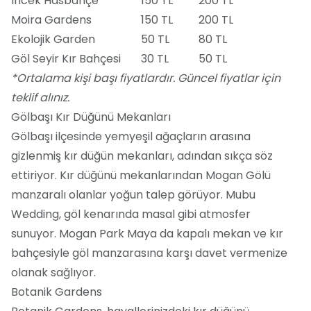
İncek Hasbahçe
150 TL
200 TL
Moira Gardens
150 TL
200 TL
Ekolojik Garden
50 TL
80 TL
Göl Seyir Kır Bahçesi
30 TL
50 TL
*Ortalama kişi başı fiyatlardır. Güncel fiyatlar için
teklif alınız.
Gölbaşı Kır Düğünü Mekanları
Gölbaşı ilçesinde yemyeşil ağaçların arasına
gizlenmiş kır düğün mekanları, adından sıkça söz
ettiriyor. Kır düğünü mekanlarından Mogan Gölü
manzaralı olanlar yoğun talep görüyor. Mubu
Wedding, göl kenarında masal gibi atmosfer
sunuyor. Mogan Park Maya da kapalı mekan ve kır
bahçesiyle göl manzarasına karşı davet vermenize
olanak sağlıyor.
Botanik Gardens