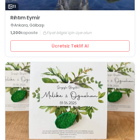
11
Rıhtım Eymir
Ankara, Gölbaşı
1,200
kapasite
Fiyat bilgisi için üye olun
Ücretsiz Teklif Al