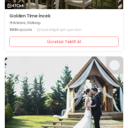
47
4
Golden Time İncek
Ankara, Gölbaşı
300
kapasite
Fiyat bilgisi için üye olun
Ücretsiz Teklif Al