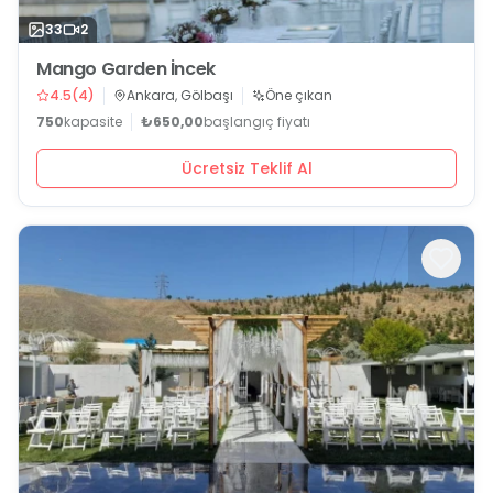
33
2
Mango Garden İncek
4.5
(
4
)
Ankara, Gölbaşı
Öne çıkan
750
kapasite
₺650,00
başlangıç fiyatı
Ücretsiz Teklif Al