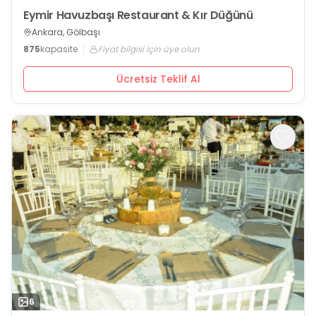
Eymir Havuzbaşı Restaurant & Kır Düğünü
Ankara, Gölbaşı
875
kapasite
Fiyat bilgisi için üye olun
Ücretsiz Teklif Al
6