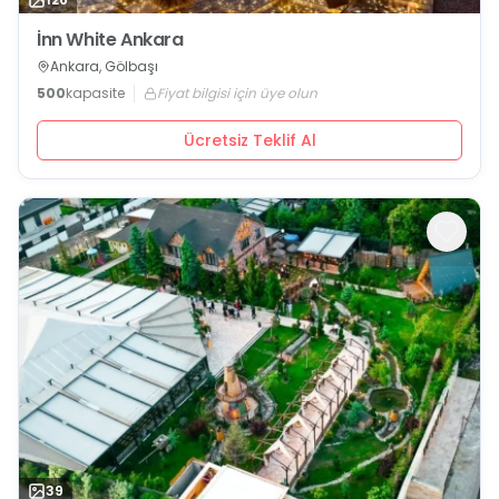
İnn White Ankara
Ankara, Gölbaşı
500
kapasite
Fiyat bilgisi için üye olun
Ücretsiz Teklif Al
39