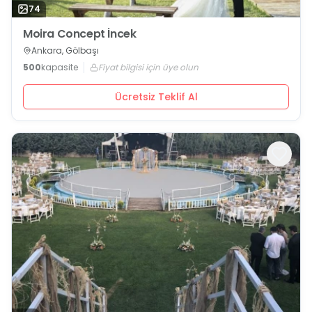
74
Moira Concept İncek
Ankara, Gölbaşı
500
kapasite
Fiyat bilgisi için üye olun
Ücretsiz Teklif Al