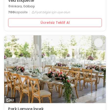
Villa Etiquette
Ankara, Gölbaşı
700
kapasite
Fiyat bilgisi için üye olun
Ücretsiz Teklif Al
62
Park Lamore İncek