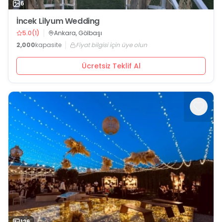
6
İncek Lilyum Wedding
5.0
(
1
)
Ankara, Gölbaşı
2,000
kapasite
Fiyat bilgisi için üye olun
Ücretsiz Teklif Al
126