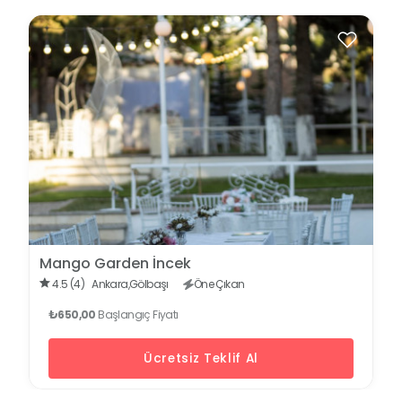
Mango Garden İncek
4.5 (4)
Ankara,
Gölbaşı
Öne Çıkan
₺650,00
Başlangıç Fiyatı
Ücretsiz Teklif Al