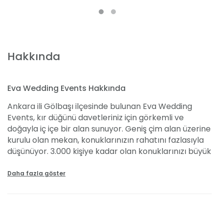
Hakkında
Eva Wedding Events Hakkında
Ankara ili Gölbaşı ilçesinde bulunan Eva Wedding
Events, kır düğünü davetleriniz için görkemli ve
doğayla iç içe bir alan sunuyor. Geniş çim alan üzerine
kurulu olan mekan, konuklarınızın rahatını fazlasıyla
düşünüyor. 3.000 kişiye kadar olan konuklarınızı büyük
bir rahatlıkla ağırlayabilirsiniz. Sunduğu rahatlık ve
lüks görünümün yanı sıra uygun kır düğünü fiyatları ile
Daha fazla göster
de sizleri memnun etmeyi başarıyor. Kişi başı 100
TL'den başlayan fiyatlarla hizmet alabiliyorsunuz.