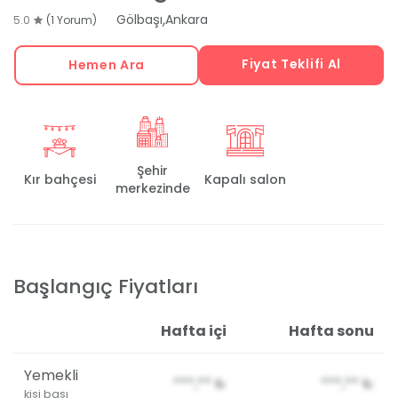
,
Gölbaşı
Ankara
5.0
(1 Yorum)
Fiyat Teklifi Al
Hemen Ara
Şehir
Kır bahçesi
Kapalı salon
merkezinde
Başlangıç Fiyatları
Hafta içi
Hafta sonu
Yemekli
***,**
₺
***,**
₺
kişi başı