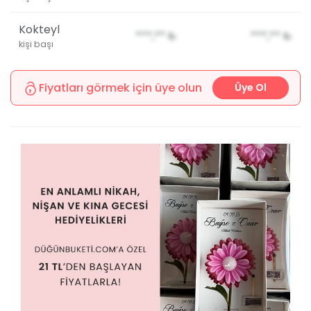
Kokteyl
***,**
₺
***,**
₺
kişi başı
Fiyatları görmek için üye olun
Üye Ol