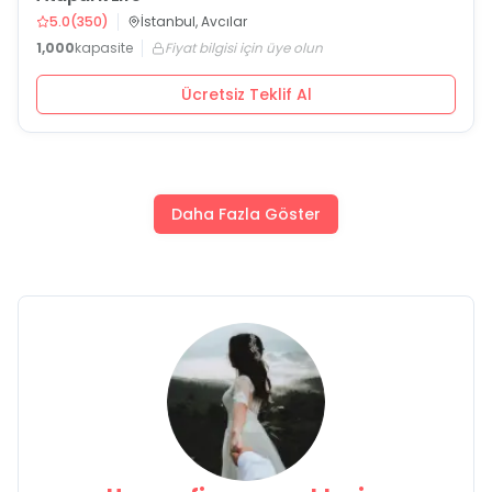
5.0
(
350
)
İstanbul, Avcılar
1,000
kapasite
Fiyat bilgisi için üye olun
Ücretsiz Teklif Al
Daha Fazla Göster