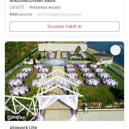
Anatolia Davet Alanı
5.0
(
7
)
İstanbul, Avcılar
500
kapasite
Fiyat bilgisi için üye olun
Ücretsiz Teklif Al
109
4
Atapark Life