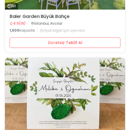
51
Baler Garden Büyük Bahçe
4.9
(
19
)
İstanbul, Avcılar
1,500
kapasite
Fiyat bilgisi için üye olun
Ücretsiz Teklif Al