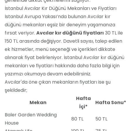
genelinde dikkat çekmelerini sağlıyor.
İstanbul Avcılar Kır Düğünü Mekanları ve Fiyatları
İstanbul Avrupa Yakası’nda bulunan Avcılar kır
düğünü mekanları eşsiz bir deneyim yaşamanıza
fırsat veriyor.
Avcılar kır düğünü fiyatları
30 TL ile
150 TL arasında değişiyor. Davetli sayısı, talep edilen
ek hizmetler, menü seçeneği ve içerikleri dikkate
alınarak fiyat belirleniyor. İstanbul Avcılar kır düğünü
mekanları ve fiyatları hakkında daha fazla bilgi için
yazımızı okumaya devam edebilirsiniz.
Avcılar'da öne çıkan mekanların fiyatları ise şu
şekildedir;
Hafta
Mekan
Hafta Sonu*
İçi*
Baler Garden Wedding
80 TL
50 TL
House