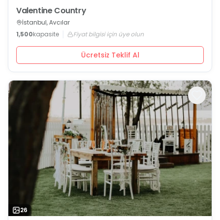
Valentine Country
İstanbul, Avcılar
1,500
kapasite
Fiyat bilgisi için üye olun
Ücretsiz Teklif Al
26