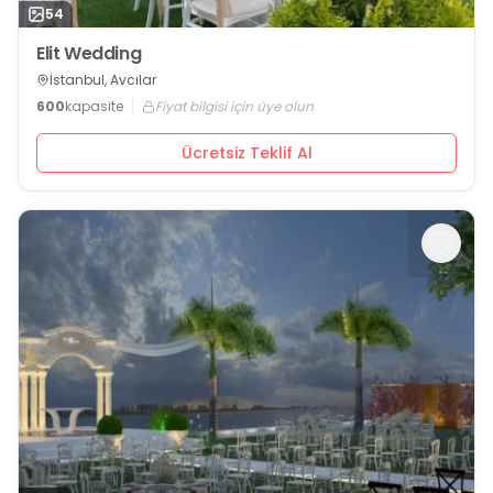
54
Elit Wedding
İstanbul, Avcılar
600
kapasite
Fiyat bilgisi için üye olun
Ücretsiz Teklif Al