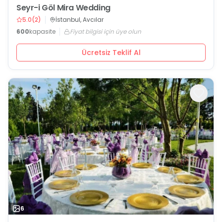
Seyr-i Göl Mira Wedding
5.0
(
2
)
İstanbul, Avcılar
600
kapasite
Fiyat bilgisi için üye olun
Ücretsiz Teklif Al
6