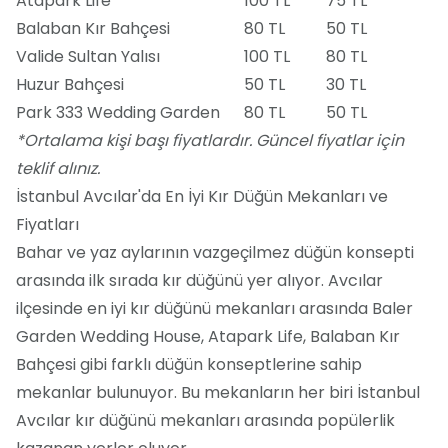
Atapark Life
100 TL
75 TL
Balaban Kır Bahçesi
80 TL
50 TL
Valide Sultan Yalısı
100 TL
80 TL
Huzur Bahçesi
50 TL
30 TL
Park 333 Wedding Garden
80 TL
50 TL
*Ortalama kişi başı fiyatlardır. Güncel fiyatlar için
teklif alınız.
İstanbul Avcılar'da En İyi Kır Düğün Mekanları ve
Fiyatları
Bahar ve yaz aylarının vazgeçilmez düğün konsepti
arasında ilk sırada kır düğünü yer alıyor. Avcılar
ilçesinde en iyi kır düğünü mekanları arasında Baler
Garden Wedding House, Atapark Life, Balaban Kır
Bahçesi gibi farklı düğün konseptlerine sahip
mekanlar bulunuyor. Bu mekanların her biri İstanbul
Avcılar kır düğünü mekanları arasında popülerlik