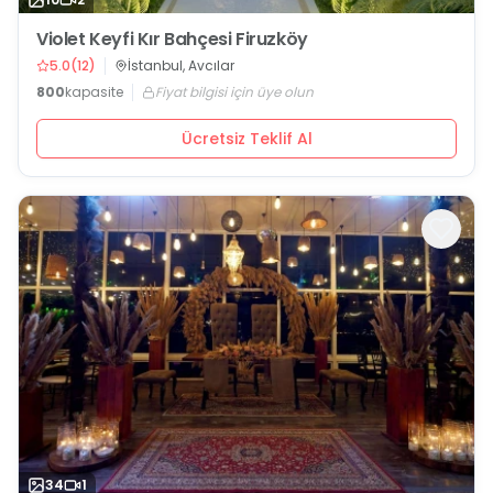
Violet Keyfi Kır Bahçesi Firuzköy
5.0
(
12
)
İstanbul, Avcılar
800
kapasite
Fiyat bilgisi için üye olun
Ücretsiz Teklif Al
34
1