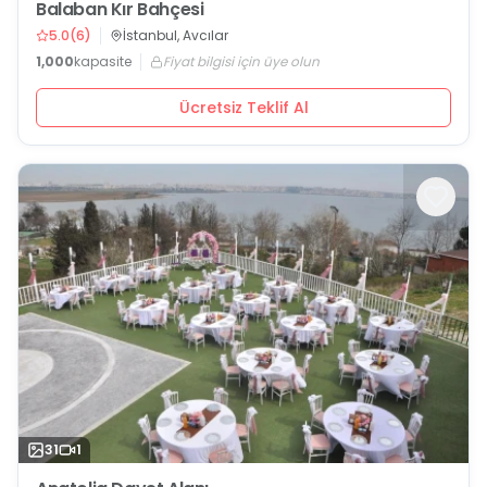
Balaban Kır Bahçesi
5.0
(
6
)
İstanbul, Avcılar
1,000
kapasite
Fiyat bilgisi için üye olun
Ücretsiz Teklif Al
31
1