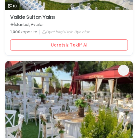
10
Valide Sultan Yalısı
İstanbul, Avcılar
1,300
kapasite
Fiyat bilgisi için üye olun
Ücretsiz Teklif Al