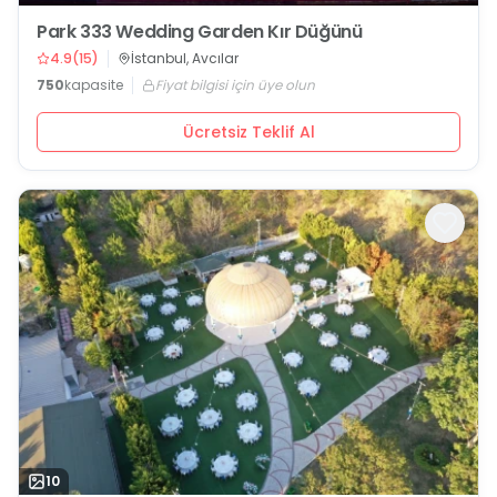
Park 333 Wedding Garden Kır Düğünü
4.9
(
15
)
İstanbul, Avcılar
750
kapasite
Fiyat bilgisi için üye olun
Ücretsiz Teklif Al
10