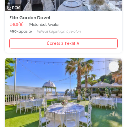
11
1
Elite Garden Davet
5.0
(
6
)
İstanbul, Avcılar
450
kapasite
Fiyat bilgisi için üye olun
Ücretsiz Teklif Al