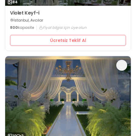
84
Violet Keyf-i
İstanbul, Avcılar
800
kapasite
Fiyat bilgisi için üye olun
Ücretsiz Teklif Al
10
2