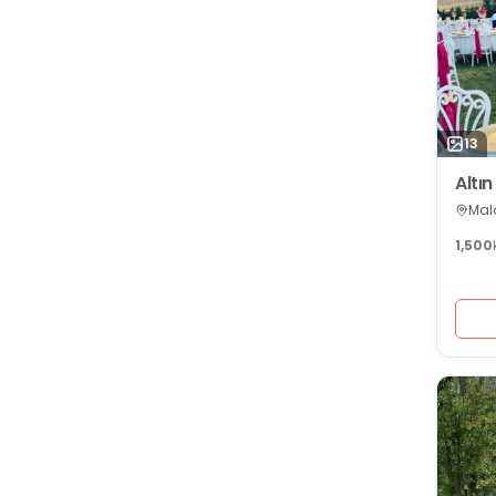
13
Altın
Mala
1,500