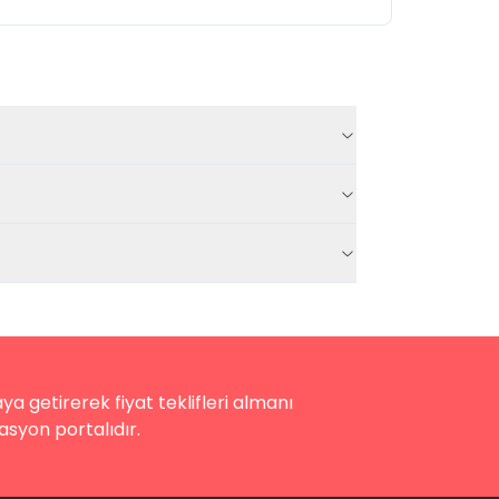
a getirerek fiyat teklifleri almanı
asyon portalıdır.