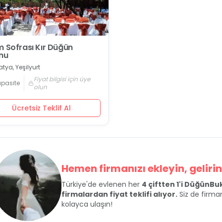
m Sofrası Kır Düğün
nu
tya, Yeşilyurt
Fiyat bilgisi için üye
apasite
olun
Ücretsiz Teklif Al
Hemen firmanızı ekleyin, gelirini
Türkiye'de evlenen her
4 çiftten 1'i DüğünB
firmalardan fiyat teklifi alıyor.
Siz de firman
kolayca ulaşın!