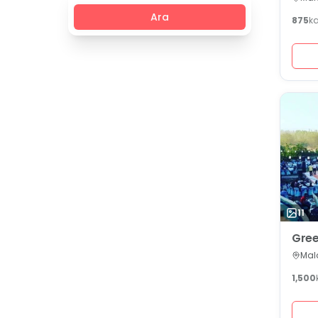
Ara
875
k
11
Gre
Mala
1,500