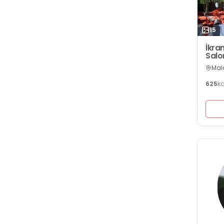
15
İkra
Salo
Mala
625
k