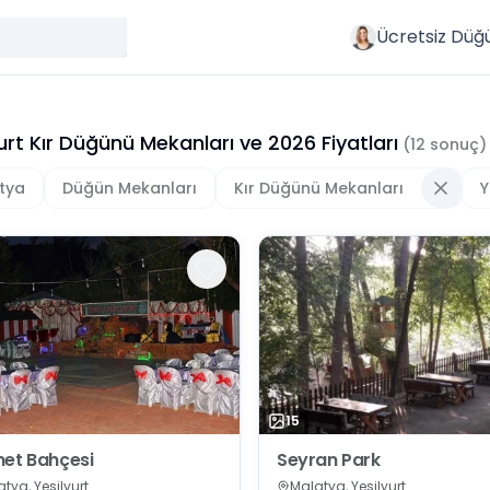
Ücretsiz Düğ
urt Kır Düğünü Mekanları
ve
2026
Fiyatları
(
12
sonuç)
tya
Düğün Mekanları
Kır Düğünü Mekanları
Y
15
et Bahçesi
Seyran Park
tya, Yeşilyurt
Malatya, Yeşilyurt