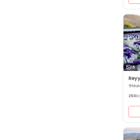
15
Reyy
Mala
250
k