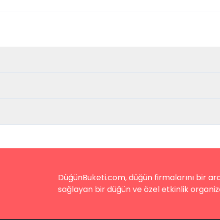
DüğünBuketi.com, düğün firmalarını bir aray
sağlayan bir düğün ve özel etkinlik organiz