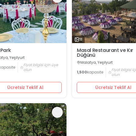
11
 Park
Masal Restaurant ve Kır
Düğünü
tya, Yeşilyurt
Malatya, Yeşilyurt
Fiyat bilgisi için üye
kapasite
olun
Fiyat bilgisi i
1,500
kapasite
olun
Ücretsiz Teklif Al
Ücretsiz Teklif Al