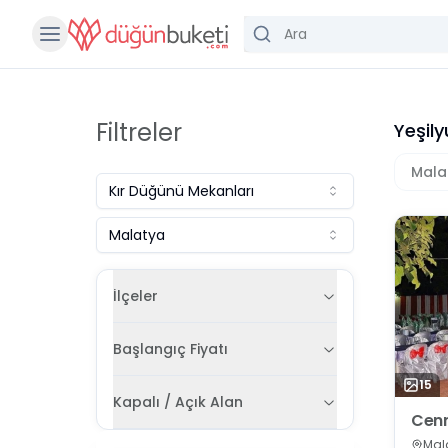
Filtreler
Yeşily
Mala
Kır Düğünü Mekanları
Malatya
İlçeler
Başlangıç Fiyatı
15
Kapalı / Açık Alan
Cenn
Mala