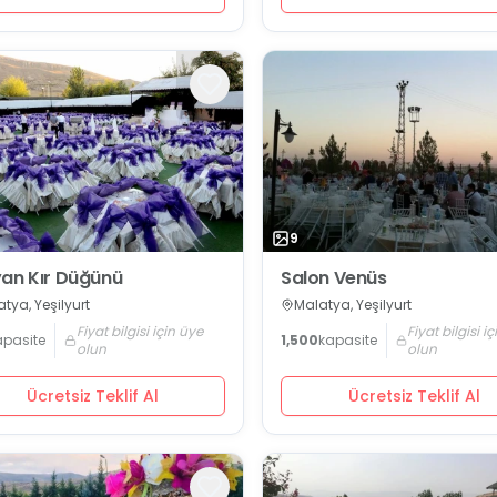
9
an Kır Düğünü
Salon Venüs
tya, Yeşilyurt
Malatya, Yeşilyurt
Fiyat bilgisi için üye
Fiyat bilgisi i
apasite
1,500
kapasite
olun
olun
Ücretsiz Teklif Al
Ücretsiz Teklif Al