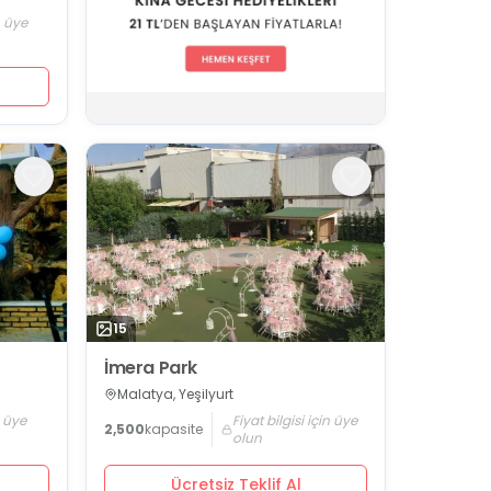
n üye
15
İmera Park
Malatya, Yeşilyurt
n üye
Fiyat bilgisi için üye
2,500
kapasite
olun
Ücretsiz Teklif Al