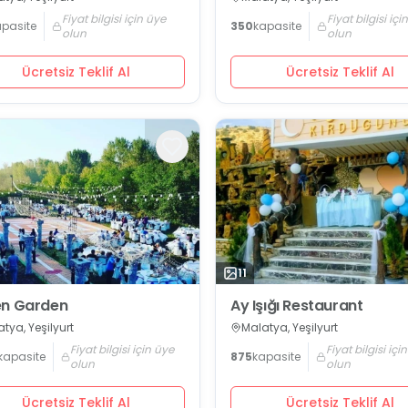
Fiyat bilgisi için üye
Fiyat bilgisi içi
apasite
350
kapasite
olun
olun
Ücretsiz Teklif Al
Ücretsiz Teklif Al
11
en Garden
Ay Işığı Restaurant
tya, Yeşilyurt
Malatya, Yeşilyurt
Fiyat bilgisi için üye
Fiyat bilgisi içi
kapasite
875
kapasite
olun
olun
Ücretsiz Teklif Al
Ücretsiz Teklif Al