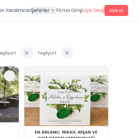
ün Yardımcısı
Şehirler
Firma Girişi
Üye Girişi
Üye ol
eşilyurt
Yeşilyurt