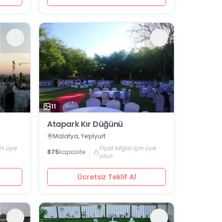
11
Atapark Kır Düğünü
Malatya, Yeşilyurt
çin üye
Fiyat bilgisi için üye
875
kapasite
olun
Ücretsiz Teklif Al