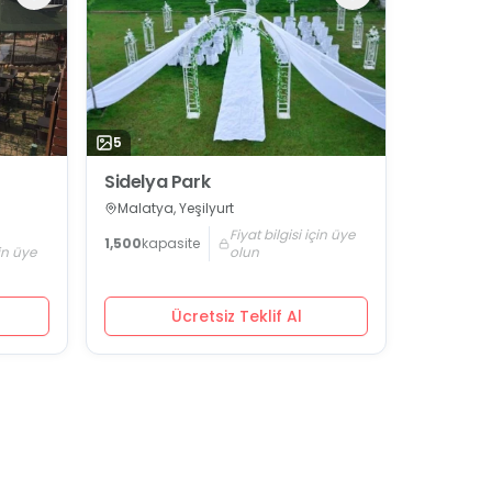
5
Sidelya Park
Malatya, Yeşilyurt
Fiyat bilgisi için üye
1,500
kapasite
çin üye
olun
Ücretsiz Teklif Al