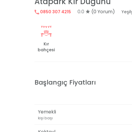
Atapark Kır Düğünü
0.0
(0 Yorum)
0850 307 4215
Yeşil
Kır
bahçesi
Başlangıç Fiyatları
Yemekli
kişi başı
Kokteyl