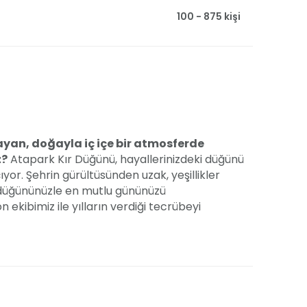
100 - 875 kişi
layan, doğayla iç içe bir atmosferde
z?
Atapark Kır Düğünü, hayallerinizdeki düğünü
or. Şehrin gürültüsünden uzak, yeşillikler
 düğününüzle en mutlu gününüzü
 ekibimiz ile yılların verdiği tecrübeyi
nle planlıyoruz. Beyaz örtüler ve zarif tüllerle
zerinde yürüyüş yaparak dans pistine
 ışıklarına maruz kalmadan, gelinlik ve
lar biriktirebilirsiniz. Kendi organizasyon
a, isteğinize özel dekorasyon düzenlemeleri
 kusursuz düğününüz için Atapark Kır Düğünü'nde