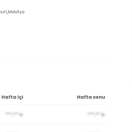
,
yurt
Malatya
Hafta içi
Hafta sonu
***,**
₺
***,**
₺