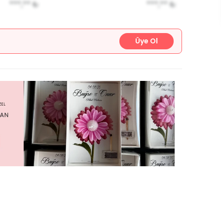
***,**
₺
***,**
₺
Üye Ol