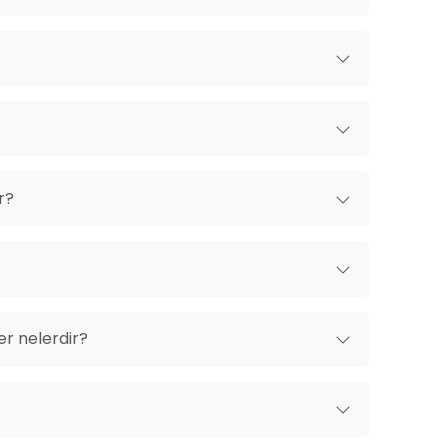
r?
er nelerdir?