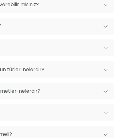
erebilir misiniz?
?
?
n türleri nelerdir?
metleri nelerdir?
lmeli?