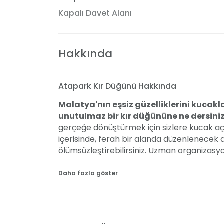
Kapalı Davet Alanı
Hakkında
Atapark Kır Düğünü Hakkında
Malatya'nın eşsiz güzelliklerini kucak
unutulmaz bir kır düğününe ne dersini
gerçeğe dönüştürmek için sizlere kucak açıy
içerisinde, ferah bir alanda düzenlenecek
ölümsüzleştirebilirsiniz. Uzman organizasyon
düğününüze taşıyor, her detayı sizin için öze
süslenmiş davet alanımızda, kırmızı halı ü
Daha fazla göster
ulaşabilirsiniz. Doğal atmosferimizde, spot
damatlığınızla doyasıya eğlenirken güzel anı
şirketinizi getirme imkanınız da bulunmakt
yapabiliyoruz. Malatya'da, doğa ile iç içe,