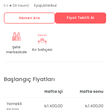
,
Eyüp
İstanbul
5.0
(10 Yorum)
Fiyat Teklifi Al
Hemen Ara
Şehir
Kır bahçesi
merkezinde
Başlangıç Fiyatları
Hafta içi
Hafta sonu
Yemekli
₺1.400,00
₺1.400,00
kişi başı