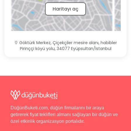
Haritayı aç
Göktürk Merkez, Çiçekçiler mesire alanı, habibler
Pirinççi köyü yolu, 34077 Eyüpsultan/İstanbul
DüğünBuketi.com, düğün firmalarını bir araya
getirerek fiyat teklifleri almanı sağlayan bir düğün ve
özel etkinlik organizasyon portalıdır.