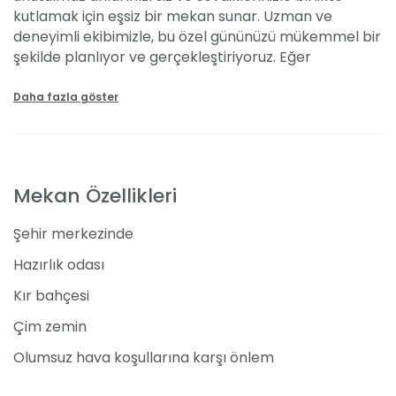
kutlamak için eşsiz bir mekan sunar. Uzman ve
deneyimli ekibimizle, bu özel gününüzü mükemmel bir
şekilde planlıyor ve gerçekleştiriyoruz. Eğer
hayalinizdeki düğünü gerçeğe dönüştürmek
istiyorsanız, sadece bir telefon kadar uzağınızdayız.
Daha fazla göster
Kırkubbe Göktürk, doğanın kalbinde, Göktürk'ün
mistik bahçesinde, huzurlu ve büyüleyici bir
atmosferde evlilik töreniniz için bekliyor.
Mekan Özellikleri
Davet Alanları ve Hizmetler
Şehir merkezinde
500 kişiye kadar hizmet verebilen açık hava alanımız
ve 200 kişi kapasiteli şık tasarımıyla dikkat çeken
Hazırlık odası
kapalı alanımız ile her türlü ihtiyaca yanıt
Kır bahçesi
verebiliyoruz. Ahşap detayları ve göz alıcı
dekorasyonu ile öne çıkan mekanımız, hem kutlama
Çim zemin
hem de samimiyet için mükemmel bir seçim. Üstün
Olumsuz hava koşullarına karşı önlem
hizmet kalitemizle, hayalinizdeki töreni
gerçekleştirmek için sizleri bekliyoruz.
Doğa manzaralı