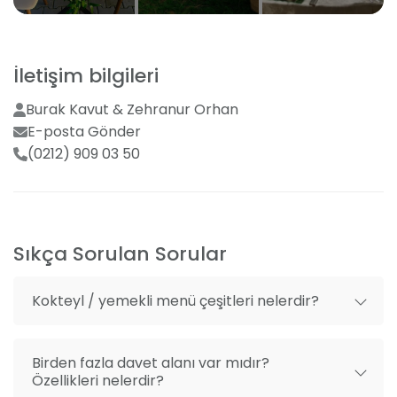
After party alanı
Masa süsleme ve dekorasyon
İletişim bilgileri
Dj ve müzik grubu temini
Burak Kavut & Zehranur Orhan
Etkinlik sorumlusu
E-posta Gönder
Düğün pastası
(0212) 909 03 50
Servis elemanı
Sıkça Sorulan Sorular
Kokteyl / yemekli menü çeşitleri nelerdir?
Birden fazla davet alanı var mıdır?
Özellikleri nelerdir?