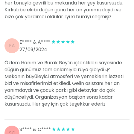
her tonuyla çevrili bu mekanda her şey kusursuzdu.
Kırkubbe ekibi düğün günü her an yanımızdaydı ve
bize çok yardımcı oldular. İyi ki burayı seçmişiz
E**** & A****
EA
27/09/2024
Özlem Hanım ve Burak Bey’in içtenlikleri sayesinde
düğün günümüz tam anlamıyla rüya gibiydi 🌿
Mekanın büyüleyici atmosferi ve yemeklerin lezzeti
bizi ve misafirlerimizi etkiledi. Gelin asistanı her an
yanımdaydı ve çocuk parkı gibi detaylar da çok
düşünceliydi. Organizasyon baştan sona kadar
kusursuzdu. Her şey için çok teşekkür ederiz
S**** & C****
SC