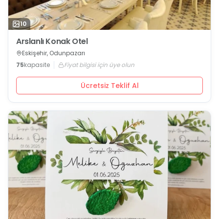
10
Arslanlı Konak Otel
Eskişehir, Odunpazarı
75
kapasite
Fiyat bilgisi için üye olun
Ücretsiz Teklif Al