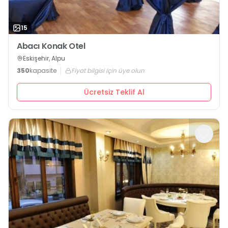
15
Abacı Konak Otel
Eskişehir, Alpu
350
kapasite
Fiyat bilgisi için üye olun
Ücretsiz Teklif Al