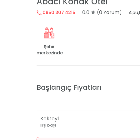
Abacı Konak Otel
0.0
(0 Yorum)
,
0850 307 4215
Alpu
Şehir
merkezinde
Başlangıç Fiyatları
Kokteyl
kişi başı