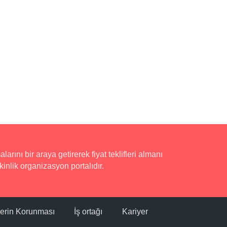
rını bir araya getirerek fiyat teklifleri almanı
inlik organizasyon portalıdır.
ilerin Korunması
İş ortağı
Kariyer