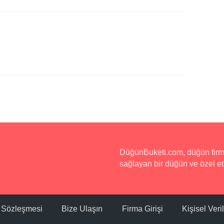
DüğünBuketi.com, düğün firmala
sağlayan bir düğün ve özel etk
ı Sözleşmesi
Bize Ulaşın
Firma Girişi
Kişisel Ver