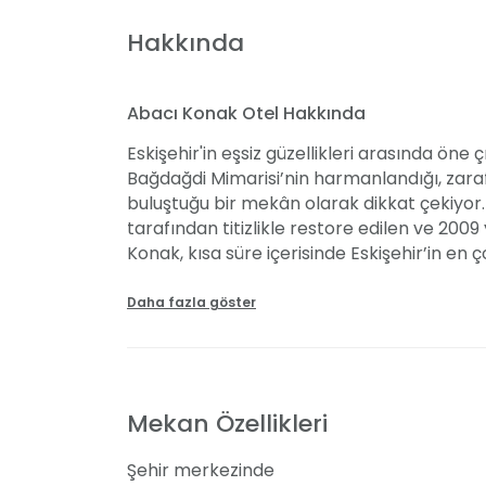
Hakkında
Abacı Konak Otel Hakkında
Eskişehir'in eşsiz güzellikleri arasında öne
Bağdağdi Mimarisi’nin harmanlandığı, zaraf
buluştuğu bir mekân olarak dikkat çekiyor. 
tarafından titizlikle restore edilen ve 2009
Konak, kısa süre içerisinde Eskişehir’in en 
mekânlarından biri olmuştur. Konak, 56'sı Asa
Sultan Süit olmak üzere toplamda 11 farklı 
Daha fazla göster
Özel Davetler ve Organizasyonlar
Abacı Konak Otel, tarihi dokusu içerisinde
Mekan Özellikleri
kapalı alanlarında geleneksel Türk davetl
kadar birçok özel etkinliğe ev sahipliği yap
Şehir merkezinde
platformu ve gelin yoluyla unutulmaz bir 