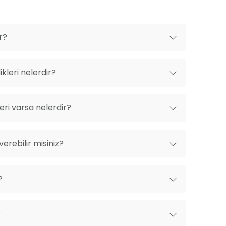
r?
kleri nelerdir?
ri varsa nelerdir?
erebilir misiniz?
?
?