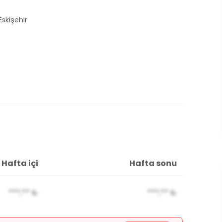
Eskişehir
Hafta içi
Hafta sonu
***,**
₺
***,**
₺