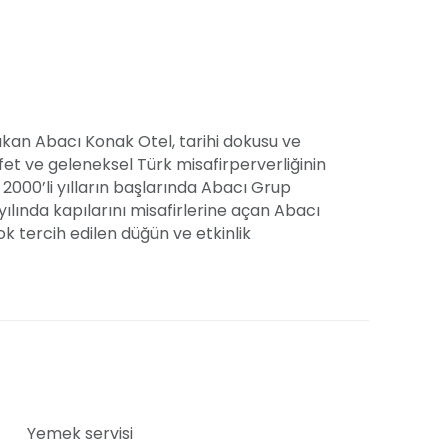
 çıkan Abacı Konak Otel, tarihi dokusu ve
et ve geleneksel Türk misafirperverliğinin
2000’li yılların başlarında Abacı Grup
 yılında kapılarını misafirlerine açan Abacı
çok tercih edilen düğün ve etkinlik
f, 6'sı Paşa, 3'ü Valide, 4'ü Şehzade ve 1'i
konak ve 70'i aşkın oda ile hizmet vermektedir.
 modern ve zarif süslemelerle donatılmış açık ve
erinden düğünlere, nişanlardan kına gecelerine
ıyor. Canlı çiçeklerle süslenen masalar, nikâh
Yemek servisi
atmosfer sunuyor. Beyaz renkli süslemeler ve