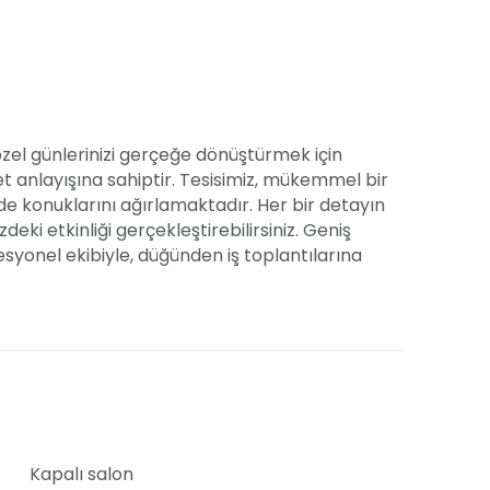
 özel günlerinizi gerçeğe dönüştürmek için
t anlayışına sahiptir. Tesisimiz, mükemmel bir
e konuklarını ağırlamaktadır. Her bir detayın
ki etkinliği gerçekleştirebilirsiniz. Geniş
syonel ekibiyle, düğünden iş toplantılarına
apmaktadır.
adar geniş bir fiyat aralığı sunuyoruz.
ek mutlaka bulacaksınız. Detaylı fiyat bilgisi ve
.
Kapalı salon