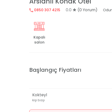
Arslanlı Konak Otel
0.0
(0 Yorum)
0850 307 4215
Odun
Kapalı
salon
Başlangıç Fiyatları
Kokteyl
kişi başı