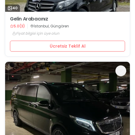
40
Gelin Arabacınız
5.0
(
3
)
İstanbul, Güngören
Fiyat bilgisi için üye olun
Ücretsiz Teklif Al