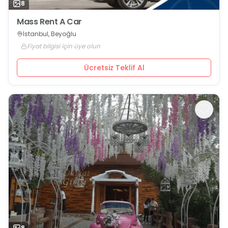
8
Mass Rent A Car
İstanbul, Beyoğlu
Fiyat bilgisi için üye olun
Ücretsiz Teklif Al
8