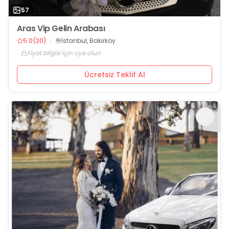
57
Aras Vip Gelin Arabası
5.0
(
20
)
İstanbul, Bakırköy
Fiyat bilgisi için üye olun
Ücretsiz Teklif Al