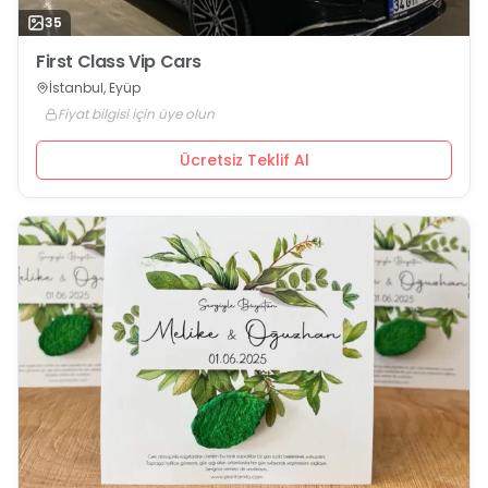
35
First Class Vip Cars
İstanbul, Eyüp
Fiyat bilgisi için üye olun
Ücretsiz Teklif Al