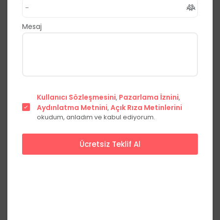
,
Eyüp
İstanbul
0.0
(0 Yorum)
Mesaj
Fiyat Teklifi Al
Hemen Ara
Başlangıç Fiyatları
Kullanıcı Sözleşmesini
Pazarlama İznini
,
,
Aydınlatma Metnini
Açık Rıza Metinlerini
Fiyat
,
okudum, anladım ve kabul ediyorum.
Başlangıç Paketi
***,**
₺
Ücretsiz Teklif Al
Her Şey Dahil
***,**
₺
Fiyatları görmek için üye olun
Üye Ol