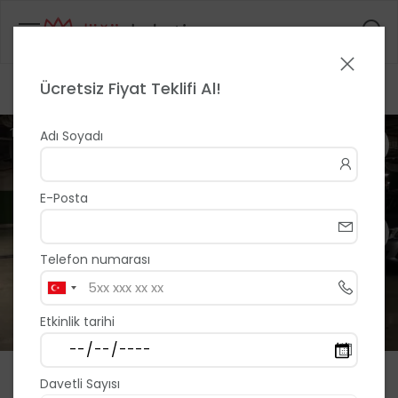
Ücretsiz Fiyat Teklifi Al!
Anasayfa
>
>
First Class Vip Cars
1 / 36
Adı Soyadı
E-Posta
Telefon numarası
Etkinlik tarihi
First Class Vip Cars
Davetli Sayısı