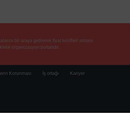
rını bir araya getirerek fiyat teklifleri almanı
inlik organizasyon portalıdır.
ilerin Korunması
İş ortağı
Kariyer