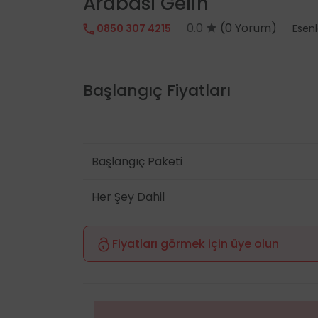
Arabası Gelin
0.0
(0 Yorum)
0850 307 4215
Esenl
Başlangıç Fiyatları
Başlangıç Paketi
Her Şey Dahil
Fiyatları görmek için üye olun