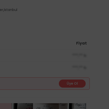
,
er
İstanbul
Fiyat
***,**
₺
***,**
₺
Üye Ol