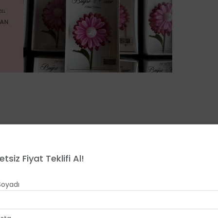
ası Gelin, gelin arabası konusunda engin
etsiz Fiyat Teklifi Al!
şarısı ve çalışma ekibinin uzmanlığı ile evlenen
süsleyen firma, her bütçeye uygun 400 TL’den
Soyadı
ılarını aralıyor. Firma ile iletişime geçmek ve
doldurabilirsiniz.