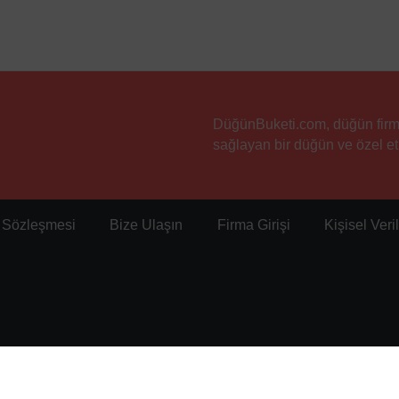
DüğünBuketi.com, düğün firmala
sağlayan bir düğün ve özel etk
ı Sözleşmesi
Bize Ulaşın
Firma Girişi
Kişisel Ver