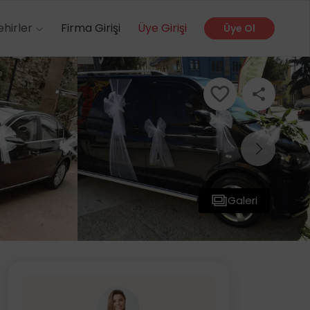
ehirler
Firma Girişi
Üye Girişi
Üye Ol
Galeri