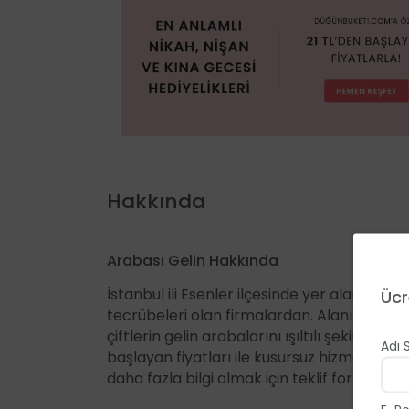
Hakkında
Arabası Gelin Hakkında
İstanbul ili Esenler ilçesinde yer alan Arab
Ücr
tecrübeleri olan firmalardan. Alanındaki ba
çiftlerin gelin arabalarını ışıltılı şekilde 
Adı 
başlayan fiyatları ile kusursuz hizmetin kap
daha fazla bilgi almak için teklif formumuzu 