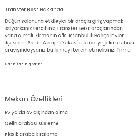
Transfer Best Hakkında
Düğün salonuna etkileyici bir araçla giriş yapmak
istiyorsanız tercihiniz Transfer Best araçlarından
yana olmalı. Firmanın ofisi İstanbul ili Bahçelievler
ilçesinde. Siz de Avrupa Yakası'nda en iyi gelin arabası
arayışındaysanız bu firmayı tercih etmelisiniz. Firma,
600 TL'den başlayan fiyatları ile tam istediğiniz gibi bir
gelin arabasına sahip olmanızı sağlayacak.
Daha fazla göster
Özellikleri
Transfer Best ekibi ile gün ve saat için sözleştikten
Mekan Özellikleri
sonra araç tam vaktinde kapınızda olacak. İstanbul
trafiğinin yoğunluğu, düğün heyecanınızı bastırmasın
Ev ya da ev dışından alma
diye firma şoför temin ediyor. Böylece deneyimli
şoför, sizleri trafiksiz yollardan ulaştırmaya çalışırken
Gelin arabası süsleme
siz yolun ve müziğin akışına kendinizi bırakabilirsiniz.
Klasik araba kiralama
Firma, gelin arabası olarak en çok tercih edilen beyaz