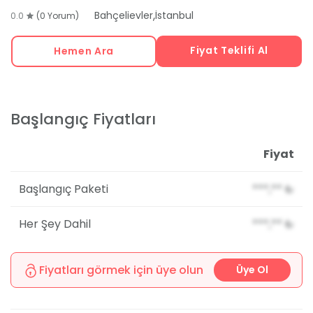
,
Bahçelievler
İstanbul
0.0
(0 Yorum)
Fiyat Teklifi Al
Hemen Ara
Başlangıç Fiyatları
Fiyat
Başlangıç Paketi
***,**
₺
Her Şey Dahil
***,**
₺
Fiyatları görmek için üye olun
Üye Ol