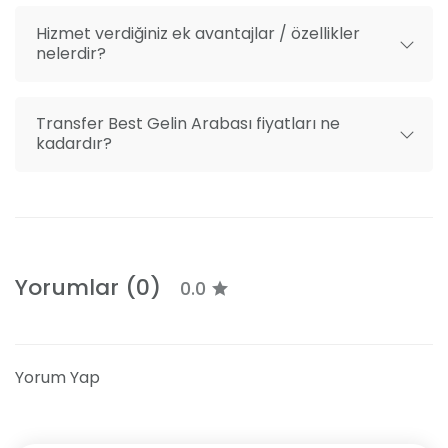
hatları kullanılabilir. Spotçular Çarşısı'nda inerek
Hizmet verdiğiniz ek avantajlar / özellikler
Tenis Kortu'nun hemen karşısındaki firmaya
nelerdir?
ulaşabilirsiniz. Detaylı adres ise şu şekilde:
Çobançeşme Mah. Sanayi Caddesi; No:44 Nish
İstanbul Residence-D Blok, Bahçelievler / İstanbul.
Transfer Best Gelin Arabası fiyatları ne
kadardır?
Yorumlar (0)
0.0
Yorum Yap