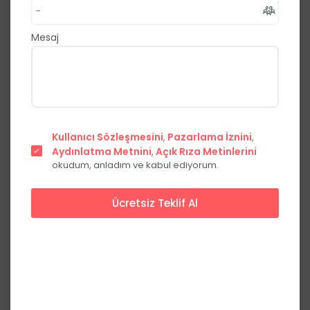
,
Güngören
İstanbul
5.0
(3 Yorum)
Mesaj
Fiyat Teklifi Al
Hemen Ara
Başlangıç Fiyatları
Kullanıcı Sözleşmesini
Pazarlama İznini
,
,
Aydınlatma Metnini
Açık Rıza Metinlerini
Fiyat
,
okudum, anladım ve kabul ediyorum.
Başlangıç Paketi
***,**
₺
Ücretsiz Teklif Al
Her Şey Dahil
***,**
₺
Fiyatları görmek için üye olun
Üye Ol