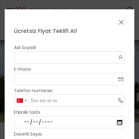
Ücretsiz Fiyat Teklifi Al!
Anasayfa
>
>
Gelin Arabacınız
1 / 41
Adı Soyadı
E-Posta
Telefon numarası
Etkinlik tarihi
Gelin Arabacınız
Davetli Sayısı