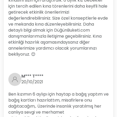
kınasını sizin için araştırdık. 6 aylık kız bebekler
için tercih edilen kına törenlerini daha keyifli hale
getirecek etkinlik önerilerimizi
değerlendirebilirsiniz. Size özel konseptlerle evde
ve mekanda kına düzenleyebilirsiniz. Daha
detaylı bilgi almak için DüğünBuketi.com
danışmanlarımızla iletişime geçebilirsiniz. Kına
etkinliği hazırlık aşamasındaysanız diğer
annelerimize yardımcı olacak yorumlarınızı
bekliyoruz. 😊
M*** T****
20/10/2021
Ben kızımın 6 aylıpı için haytap a bağış yaptım ve
bağış kartları hazırlattım, misafirlere onu
dağıtacağım,. Üzerinde insanlık yaratılmış her
canlıya sevgi ve merhamet