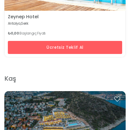
Zeynep Hotel
Antalya,
Serik
₺0,00
Başlangıç Fiyatı
Ücretsiz Teklif Al
Kaş