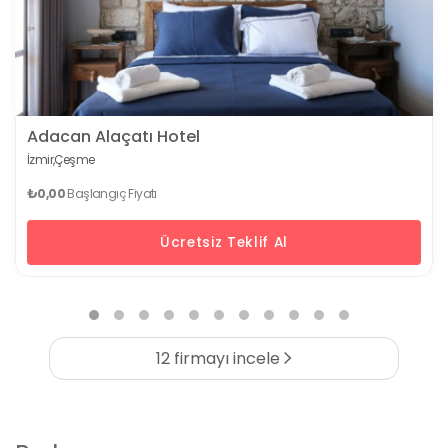
Adacan Alaçatı Hotel
İzmir,
Çeşme
₺0,00
Başlangıç Fiyatı
Ücretsiz Teklif Al
12 firmayı incele