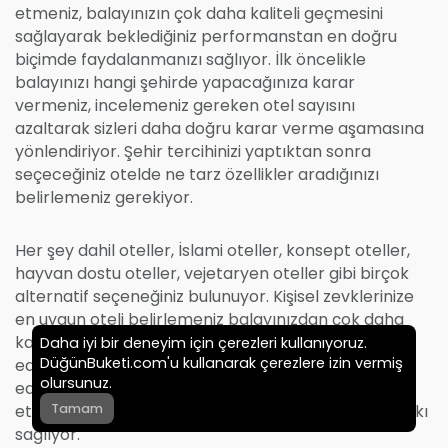
etmeniz, balayınızın çok daha kaliteli geçmesini
sağlayarak beklediğiniz performanstan en doğru
biçimde faydalanmanızı sağlıyor. İlk öncelikle
balayınızı hangi şehirde yapacağınıza karar
vermeniz, incelemeniz gereken otel sayısını
azaltarak sizleri daha doğru karar verme aşamasına
yönlendiriyor. Şehir tercihinizi yaptıktan sonra
seçeceğiniz otelde ne tarz özellikler aradığınızı
belirlemeniz gerekiyor.
Her şey dahil oteller, İslami oteller, konsept oteller,
hayvan dostu oteller, vejetaryen oteller gibi birçok
alternatif seçeneğiniz bulunuyor. Kişisel zevklerinize
en uygun oteli belirlemeniz balayınızdan çok daha
kaliteli bir zaman geçirmeniz açısından tavsiye
Daha iyi bir deneyim için çerezleri kullanıyoruz.
DüğünBuketi.com'u kullanarak çerezlere izin vermiş
ediliyor. Balayı için otelleri incelerken dikkat
olursunuz.
edeceğiniz bu önerileri size zamandan tasarruf
Tamam
ettirerek çok daha sağlıklı bir seçim yapmanıza katkı
sağlıyor.