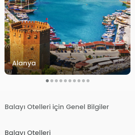
Alanya
1
2
3
4
5
6
7
8
9
10
Balayı Otelleri için Genel Bilgiler
Balayı Otelleri