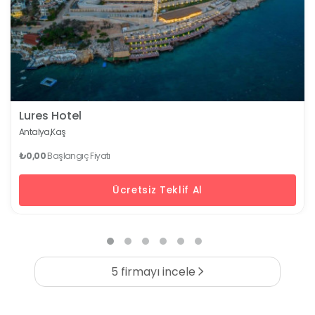
Lures Hotel
Antalya,
Kaş
₺0,00
Başlangıç Fiyatı
Ücretsiz Teklif Al
5 firmayı incele