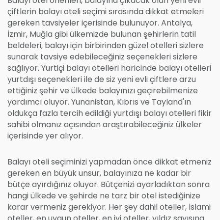
Balayı otel önerileri, balayına çıkacak olan yeni evli
çiftlerin balayı oteli seçimi sırasında dikkat etmeleri
gereken tavsiyeler içerisinde bulunuyor. Antalya,
İzmir, Muğla gibi ülkemizde bulunan şehirlerin tatil
beldeleri, balayı için birbirinden güzel otelleri sizlere
sunarak tavsiye edebileceğiniz seçenekleri sizlere
sağlıyor. Yurtiçi balayı otelleri haricinde balayı otelleri
yurtdışı seçenekleri ile de siz yeni evli çiftlere arzu
ettiğiniz şehir ve ülkede balayınızı geçirebilmenize
yardımcı oluyor. Yunanistan, Kıbrıs ve Tayland'ın
oldukça fazla tercih edildiği yurtdışı balayı otelleri fikir
sahibi olmanız açısından araştırabileceğiniz ülkeler
içerisinde yer alıyor.
Balayı oteli seçiminizi yapmadan önce dikkat etmeniz
gereken en büyük unsur, balayınıza ne kadar bir
bütçe ayırdığınız oluyor. Bütçenizi ayarladıktan sonra
hangi ülkede ve şehirde ne tarz bir otel istediğinize
karar vermeniz gerekiyor. Her şey dahil oteller, İslami
oteller, en uygun oteller, en iyi oteller, yıldız sayısına