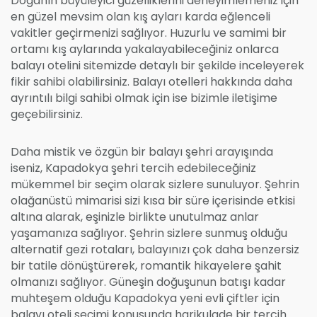
Doğanın büyüleyici güzelliklerini deneyimlemeniz için
en güzel mevsim olan kış ayları karda eğlenceli
vakitler geçirmenizi sağlıyor. Huzurlu ve samimi bir
ortamı kış aylarında yakalayabileceğiniz onlarca
balayı otelini sitemizde detaylı bir şekilde inceleyerek
fikir sahibi olabilirsiniz. Balayı otelleri hakkında daha
ayrıntılı bilgi sahibi olmak için ise bizimle iletişime
geçebilirsiniz.
Daha mistik ve özgün bir balayı şehri arayışında
iseniz, Kapadokya şehri tercih edebileceğiniz
mükemmel bir seçim olarak sizlere sunuluyor. Şehrin
olağanüstü mimarisi sizi kısa bir süre içerisinde etkisi
altına alarak, eşinizle birlikte unutulmaz anlar
yaşamanıza sağlıyor. Şehrin sizlere sunmuş olduğu
alternatif gezi rotaları, balayınızı çok daha benzersiz
bir tatile dönüştürerek, romantik hikayelere şahit
olmanızı sağlıyor. Güneşin doğuşunun batışı kadar
muhteşem olduğu Kapadokya yeni evli çiftler için
balayı oteli seçimi konusunda harikulade bir tercih.