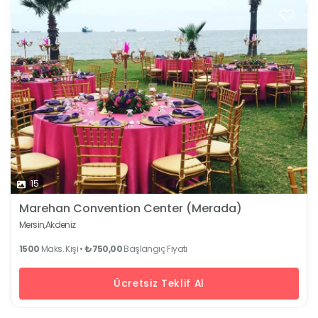
15
Marehan Convention Center (Merada)
Mersin,
Akdeniz
1500
Maks. Kişi •
₺750,00
Başlangıç Fiyatı
Ücretsiz Teklif Al