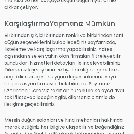
menüsü ve her bütçeye uygun düğün fiyatları ile
dikkat çekiyor.
KarşılaştırmaYapmanız Mümkün
Birbirinden şık, birbirinden renkli ve birbirinden zarif
düğün seçeneklerini bulabileceğiniz sayfamızda,
listeleme ve karşılaştırma yapabilirsiniz. Adres
açısından size en yakın olan firmaları filtreleyebilir,
sundukları hizmetleri detayları ile inceleyebilirsiniz.
Dilerseniz kişi sayısına ve fiyat aralığına göre firma
seçebilir sizin için en uygun düğün salonunu veya
organizasyon firmasını bulabilirsiniz. Sayfamız
üzerinden “ücretsiz teklif al” butonu ile kolayca fiyat
teklifi isteyebileceğiniz gibi, dilerseniz bizimle de
iletişime geçebilirsiniz.
Mersin düğün salonları ve kına mekanları hakkında
merak ettiğiniz her bilgiye ulaşabilir ve beğendiğiniz
firmalardan fiyat teklifi alarak bütçenizden tasarruf