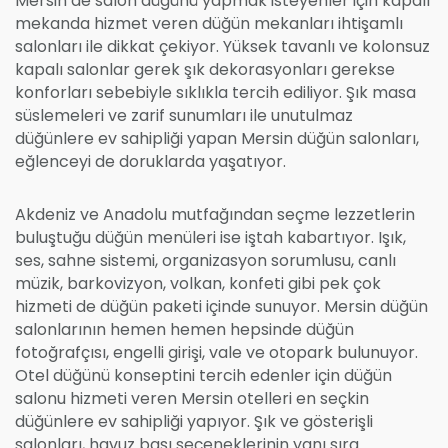
Mersin’de salon düğünü yapmak isteyenler için kapalı
mekanda hizmet veren düğün mekanları ihtişamlı
salonları ile dikkat çekiyor. Yüksek tavanlı ve kolonsuz
kapalı salonlar gerek şık dekorasyonları gerekse
konforları sebebiyle sıklıkla tercih ediliyor. Şık masa
süslemeleri ve zarif sunumları ile unutulmaz
düğünlere ev sahipliği yapan Mersin düğün salonları,
eğlenceyi de doruklarda yaşatıyor.
Akdeniz ve Anadolu mutfağından seçme lezzetlerin
buluştuğu düğün menüleri ise iştah kabartıyor. Işık,
ses, sahne sistemi, organizasyon sorumlusu, canlı
müzik, barkovizyon, volkan, konfeti gibi pek çok
hizmeti de düğün paketi içinde sunuyor. Mersin düğün
salonlarının hemen hemen hepsinde düğün
fotoğrafçısı, engelli girişi, vale ve otopark bulunuyor.
Otel düğünü konseptini tercih edenler için düğün
salonu hizmeti veren Mersin otelleri en seçkin
düğünlere ev sahipliği yapıyor. Şık ve gösterişli
salonları, havuz başı seçeneklerinin yanı sıra