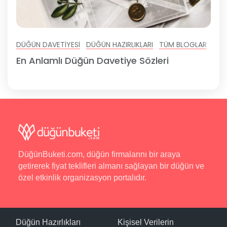
DÜĞÜN DAVETIYESI
DÜĞÜN HAZIRLIKLARI
TÜM BLOGLAR
En Anlamlı Düğün Davetiye Sözleri
DüğünBuketi.com, düğün firmalarını bir araya
getirerek fiyat teklifleri almanı sağlayan bir düğün ve
özel etkinlik organizasyon portalıdır.
Düğün Hazırlıkları
Kişisel Verilerin