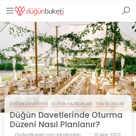
DÜĞÜN DAVETIYESI
DÜĞÜN HAZIRLIKLARI
TÜM BLOGLAR
DÜĞ
Düğün Davetlerinde Oturma
Düzeni Nasıl Planlanır?
DüğünBuketi.com tarafından
10 Mar 2023