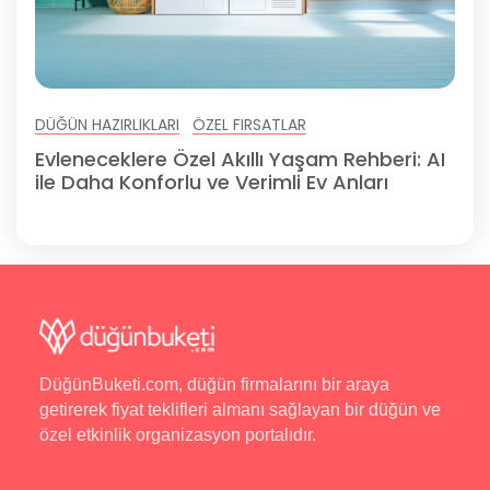
DÜĞÜN HAZIRLIKLARI
ÖZEL FIRSATLAR
Evleneceklere Özel Akıllı Yaşam Rehberi: AI
ile Daha Konforlu ve Verimli Ev Anları
DüğünBuketi.com, düğün firmalarını bir araya
getirerek fiyat teklifleri almanı sağlayan bir düğün ve
özel etkinlik organizasyon portalıdır.