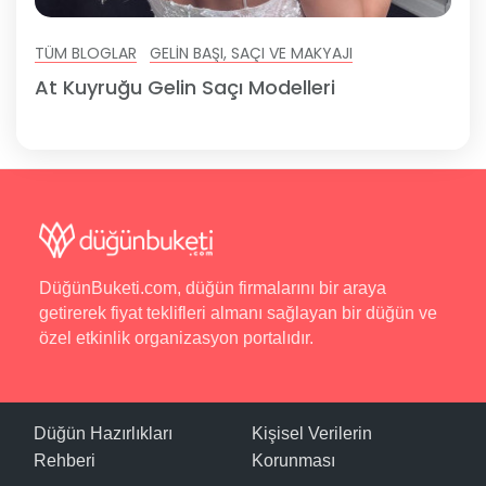
TÜM BLOGLAR
GELIN BAŞI, SAÇI VE MAKYAJI
At Kuyruğu Gelin Saçı Modelleri
DüğünBuketi.com, düğün firmalarını bir araya
getirerek fiyat teklifleri almanı sağlayan bir düğün ve
özel etkinlik organizasyon portalıdır.
Düğün Hazırlıkları
Kişisel Verilerin
Rehberi
Korunması