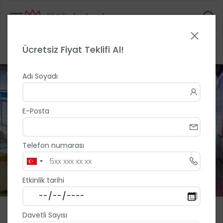
Ücretsiz Fiyat Teklifi Al!
Anasayfa
>
>
Aklan Düğün Salonu
1 / 16
Adı Soyadı
E-Posta
Telefon numarası
Etkinlik tarihi
Aklan Düğün Salonu
Davetli Sayısı